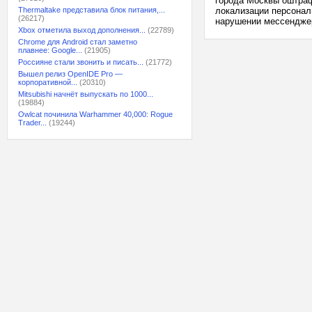
города Москвы оштраф
Thermaltake представила блок питания,...
локализации персонал
(26217)
нарушении мессенджер
Xbox отметила выход дополнения...
(22789)
Chrome для Android стал заметно
плавнее: Google...
(21905)
Россияне стали звонить и писать...
(21772)
Вышел релиз OpenIDE Pro —
корпоративной...
(20310)
Mitsubishi начнёт выпускать по 1000...
(19884)
Owlcat починила Warhammer 40,000: Rogue
Trader...
(19244)