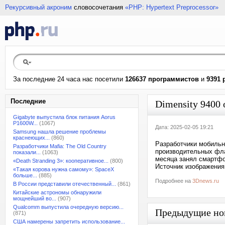
Рекурсивный акроним
словосочетания
«PHP: Hypertext Preprocessor»
За последние 24 часа нас посетили
126637 программистов
и
9391 
Последние
Dimensity 9400 
Gigabyte выпустила блок питания Aorus
P1600W...
(1067)
Дата: 2025-02-05 19:21
Samsung нашла решение проблемы
краснеющих...
(860)
Разработчики мобильн
Разработчики Mafia: The Old Country
производительных фла
показали...
(1063)
месяца занял смартфон 
«Death Stranding 3»: кооперативное...
(800)
Источник изображения
«Такая корова нужна самому»: SpaceX
больше...
(885)
Подробнее на
3Dnews.ru
В России представили отечественный...
(861)
Китайские астрономы обнаружили
мощнейший во...
(907)
Qualcomm выпустила очередную версию...
Предыдущие но
(871)
США намерены запретить использование...