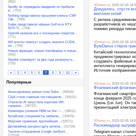
(852)
3Dnews.ru
, 2025-02-05 18:
Spotify не оправдала ожидания по прибыли
Дождались: спустя вс
и...
(703)
миллион копий
Nothing представила наушники-клипсы CMF
Clip...
(789)
С релиза средневеков
разработчиков из чешс
Galax представила чёрные GeForce RTX
5070 Ti...
(794)
помимо рекорда пиково
OpenAI назвала иск о похищении секретов...
(771)
ИИ-агенты помогут создать аналоги CUDA,
3Dnews.ru
, 2025-02-05 18:
но...
(708)
ByteDance стёрла гр
Новые фракции, новые платформы и новая...
Китайский технологич
(650)
продемонстрировал но
Starlink планирует за два года развернуть...
создавать фейковые в
(725)
интеллекта генериров
Источник изображения:
<
3
4
5
6
7
8
9
10
>
Популярные
3Dnews.ru
, 2025-02-05 18:
Флагманский флагман 
Анонсированы умные очки Solos...
(55816)
Флагманский смартфон 
США стали главным поставщиком...
(39101)
конце февраля 2025 г
Character.AI запустила короткие ИИ-
Цзюнь (Lei Jun). Он т
сериалы...
(38737)
презентацией электром
Инженеры уложили HBM на бок —...
(38611)
Китайские специалисты заявили,...
(33476)
3Dnews.ru
, 2025-02-05 18:
Морские сражения, крупнейшая...
(32571)
Роскомнадзор оштрафо
Датамайнер раскрыл дату релиза...
(31720)
Telegram-канал столи
Тысячи сотрудников Google требуют...
(27516)