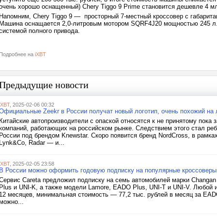
очень хорошо оснащенный) Chery Tiggo 9 Prime становится дешевле 4 мл
Напомним, Chery Tiggo 9 — просторный 7-местный кроссовер с габаритам
Машина оснащается 2,0-литровым мотором SQRF4J20 мощностью 245 л.с.
системой полного привода.
Подробнее на
iXBT
Предыдущие новости
iXBT
, 2025-02-06 00:32
Официальные Zeekr в России получат новый логотип, очень похожий на 
Китайские автопроизводители с опаской относятся к не принятому пока
компаний, работающих на российском рынке. Следствием этого стал ребр
России под брендом Knewstar. Скоро появится бренд NordCross, в рамках
Lynk&Co, Radar — и...
iXBT
, 2025-02-05 23:58
В России можно оформить годовую подписку на популярные кроссоверы 
Сервис Careta предложил подписку на семь автомобилей марки Changan
Plus и UNI-K, а также модели Lamore, EADO Plus, UNI-T и UNI-V. Любой
12 месяцев, минимальная стоимость — 77,2 тыс. рублей в месяц за EAD
можно...