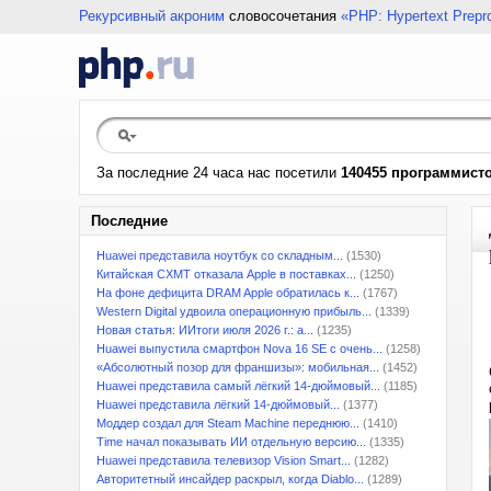
Рекурсивный акроним
словосочетания
«PHP: Hypertext Prepr
За последние 24 часа нас посетили
140455 программист
Последние
Huawei представила ноутбук со складным...
(1530)
Китайская CXMT отказала Apple в поставках...
(1250)
На фоне дефицита DRAM Apple обратилась к...
(1767)
Western Digital удвоила операционную прибыль...
(1339)
Новая статья: ИИтоги июля 2026 г.: а...
(1235)
Huawei выпустила смартфон Nova 16 SE с очень...
(1258)
«Абсолютный позор для франшизы»: мобильная...
(1452)
Huawei представила самый лёгкий 14-дюймовый...
(1185)
Huawei представила лёгкий 14-дюймовый...
(1377)
Моддер создал для Steam Machine переднюю...
(1410)
Time начал показывать ИИ отдельную версию...
(1335)
Huawei представила телевизор Vision Smart...
(1282)
Авторитетный инсайдер раскрыл, когда Diablo...
(1289)