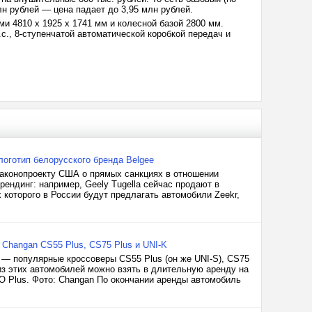
н рублей — цена падает до 3,95 млн рублей.
и 4810 х 1925 х 1741 мм и колесной базой 2800 мм.
, 8-ступенчатой автоматической коробкой передач и
логотип белорусского бренда Belgee
 законопроекту США о прямых санкциях в отношении
ендинг: например, Geely Tugella сейчас продают в
 которого в России будут предлагать автомобили Zeekr,
Changan CS55 Plus, CS75 Plus и UNI-K
 — популярные кроссоверы CS55 Plus (он же UNI-S), CS75
 из этих автомобилей можно взять в длительную аренду на
O Plus. Фото: Changan По окончании аренды автомобиль