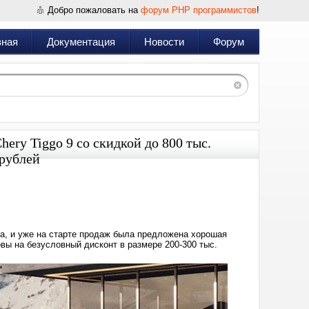
Добро пожаловать на
форум PHP программистов
!
вная
Документация
Новости
Форум
ry Tiggo 9 со скидкой до 800 тыс.
 рублей
Дата:
2025-
02-
06
00:12
да, и уже на старте продаж была предложена хорошая
овы на безусловный дисконт в размере 200-300 тыс.