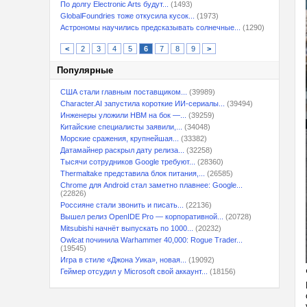
По долгу Electronic Arts будут...
(1493)
GlobalFoundries тоже откусила кусок...
(1973)
Астрономы научились предсказывать солнечные...
(1290)
<
2
3
4
5
6
7
8
9
>
Популярные
США стали главным поставщиком...
(39989)
Character.AI запустила короткие ИИ-сериалы...
(39494)
Инженеры уложили HBM на бок —...
(39259)
Китайские специалисты заявили,...
(34048)
Морские сражения, крупнейшая...
(33382)
Датамайнер раскрыл дату релиза...
(32258)
Тысячи сотрудников Google требуют...
(28360)
Thermaltake представила блок питания,...
(26585)
Chrome для Android стал заметно плавнее: Google...
(22826)
Россияне стали звонить и писать...
(22136)
Вышел релиз OpenIDE Pro — корпоративной...
(20728)
Mitsubishi начнёт выпускать по 1000...
(20232)
Owlcat починила Warhammer 40,000: Rogue Trader...
(19545)
Игра в стиле «Джона Уика», новая...
(19092)
Геймер отсудил у Microsoft свой аккаунт...
(18156)