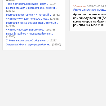
Tesla поставила рекорд по числу...
(19174)
3Dnews.ru
, 2025-02-06 04:
Геймер отсудил у Microsoft свой аккаунт...
Apple запускает прод
(19139)
Apple расширяет возм
Microsoft представила ИИ, который...
(18782)
самообслуживания (Sel
«Яндекс» улучшил поиск АЗС без...
(17688)
компьютеров на базе 
Microsoft и Mistral обменяются моделями...
ремонта M4 Mac mini, 
(17343)
«Яндекс» посадил ИИ-агентов...
(15975)
Первый трейлер и «непревзойдённая...
(15703)
Учёные нашли способ обрушить...
(15221)
Закрытая Xbox студия-разработчик...
(14790)