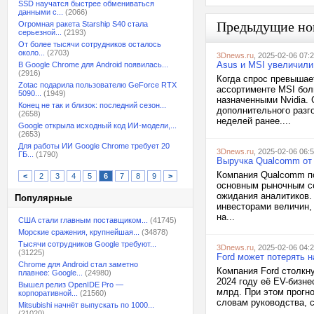
SSD научатся быстрее обмениваться
данными с...
(2066)
Предыдущие но
Огромная ракета Starship S40 стала
серьезной...
(2193)
От более тысячи сотрудников осталось
около...
(2703)
3Dnews.ru
, 2025-02-06 07:
Asus и MSI увеличили
В Google Chrome для Android появилась...
(2916)
Когда спрос превышае
Zotac подарила пользователю GeForce RTX
ассортименте MSI бол
5090...
(1949)
назначенными Nvidia.
Конец не так и близок: последний сезон...
дополнительного разго
(2658)
неделей ранее....
Google открыла исходный код ИИ-модели,...
(2653)
Для работы ИИ Google Chrome требует 20
3Dnews.ru
, 2025-02-06 06:
ГБ...
(1790)
Выручка Qualcomm от 
Компания Qualcomm по
<
2
3
4
5
6
7
8
9
>
основным рыночным се
ожидания аналитиков.
Популярные
инвесторами величин, 
на...
США стали главным поставщиком...
(41745)
Морские сражения, крупнейшая...
(34878)
Тысячи сотрудников Google требуют...
3Dnews.ru
, 2025-02-06 04:
(31225)
Ford может потерять н
Chrome для Android стал заметно
Компания Ford столкн
плавнее: Google...
(24980)
2024 году её EV-бизне
Вышел релиз OpenIDE Pro —
млрд. При этом прогно
корпоративной...
(21560)
словам руководства, 
Mitsubishi начнёт выпускать по 1000...
(21020)