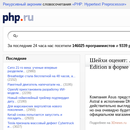
Рекурсивный акроним
словосочетания
«PHP: Hypertext Preprocessor»
За последние 24 часа нас посетили
146025 программистов
и
9339 
Последние
Шейхи оценят: 
Edition в форме
Сито 21-го века: ученые впервые
разделили...
(2980)
Breathedge стала бесплатной на 48 часов, а...
(2152)
Ракетный двигатель напечатали на...
(3195)
OpenAI приостановила разработку ИИ-
модели...
(2239)
Компания Asus предс
Новый геймплейный трейлер подтвердил
Astral в исполнении D
дату...
(2180)
действительно выгляди
Для марсианских вертолётов нового
поколения...
(2950)
но она очевидно будет
официальном магазине 
Китай снова попытается запустить и
посадить...
(2920)
Подробнее на
3Dnews.ru
Tesla признала массовый дефект Cybertruck
и...
(3027)