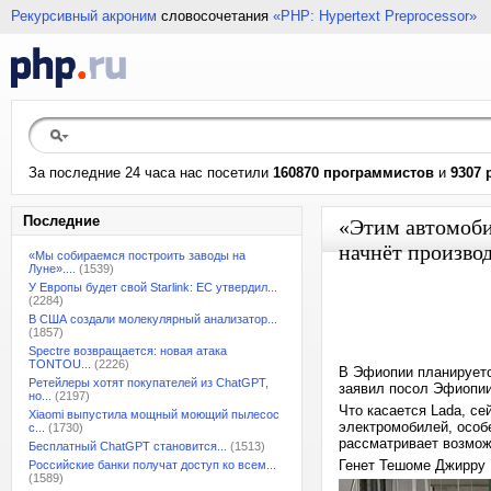
Рекурсивный акроним
словосочетания
«PHP: Hypertext Preprocessor»
За последние 24 часа нас посетили
160870 программистов
и
9307 
Последние
«Этим автомоби
начнёт произво
«Мы собираемся построить заводы на
Луне»....
(1539)
У Европы будет свой Starlink: ЕС утвердил...
(2284)
В США создали молекулярный анализатор...
(1857)
Spectre возвращается: новая атака
TONTOU...
(2226)
В Эфиопии планируетс
Ретейлеры хотят покупателей из ChatGPT,
заявил посол Эфиопии
но...
(2197)
Что касается Lada, с
Xiaomi выпустила мощный моющий пылесос
электромобилей, особ
с...
(1730)
рассматривает возмож
Бесплатный ChatGPT становится...
(1513)
Генет Тешоме Джирру
Российские банки получат доступ ко всем...
(1589)