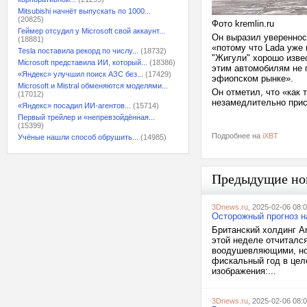
Mitsubishi начнёт выпускать по 1000...
(20825)
Фото kremlin.ru
Геймер отсудил у Microsoft свой аккаунт...
Он выразил увереннос
(18881)
«потому что Lada уже
Tesla поставила рекорд по числу...
(18732)
"Жигули" хорошо извес
Microsoft представила ИИ, который...
(18386)
этим автомобилям не 
«Яндекс» улучшил поиск АЗС без...
(17429)
эфиопском рынке».
Microsoft и Mistral обменяются моделями...
Он отметил, что «как
(17012)
незамедлительно прис
«Яндекс» посадил ИИ-агентов...
(15714)
Первый трейлер и «непревзойдённая...
(15399)
Подробнее на
iXBT
Учёные нашли способ обрушить...
(14985)
Предыдущие но
3Dnews.ru
, 2025-02-06 08:
Осторожный прогноз н
Британский холдинг A
этой неделе отчитался
воодушевляющими, но 
фискальный год в цел
изображения:...
3Dnews.ru
, 2025-02-06 08: