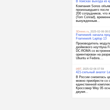
В поисках выхода из 
Компания Sonos объяв
произошедшего после 
200 сотрудников, что
(Tom Conrad), времен
вынужденным...
3Dnews.ru
, 2025-02-06 08:
Framework начала про
Framework Laptop 13
Производитель модуль
дюймового ноутбука F
DC-ROMA со встроенны
ориентирован на разр
Ubuntu и Fedora....
iXBT
, 2025-02-06 07:59
421-сильный аналог L
В России снизилась ц
можно приобрести со с
единственной комплект
Кроссовер Wey 05 осн
двумя...