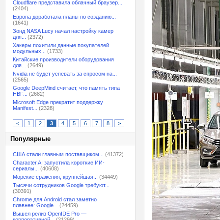
Cloudflare представила облачный браузер...
(2404)
Европа доработала планы по созданию...
(1641)
Зонд NASA Lucy начал настройку камер
для...
(2372)
Хакеры похитили данные покупателей
модульных...
(1733)
Китайские производители оборудования
для...
(2649)
Nvidia не будет успевать за спросом на...
(2565)
Google DeepMind считает, что память типа
HBF...
(2682)
Microsoft Edge прекратит поддержку
Manifest...
(2328)
<
1
2
3
4
5
6
7
8
>
Популярные
США стали главным поставщиком...
(41372)
Character.AI запустила короткие ИИ-
сериалы...
(40608)
Морские сражения, крупнейшая...
(34449)
Тысячи сотрудников Google требуют...
(30391)
Chrome для Android стал заметно
плавнее: Google...
(24459)
Вышел релиз OpenIDE Pro —
корпоративной...
(21299)