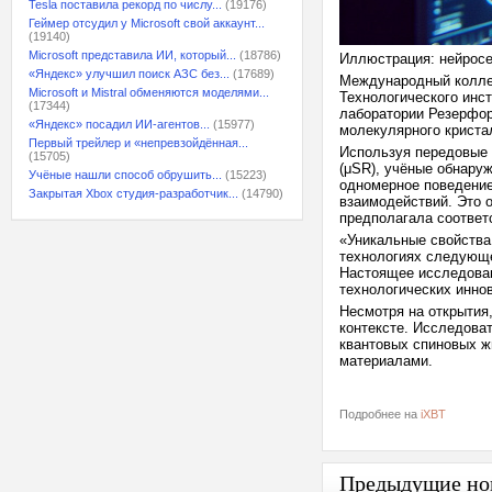
Tesla поставила рекорд по числу...
(19176)
Геймер отсудил у Microsoft свой аккаунт...
(19140)
Microsoft представила ИИ, который...
(18786)
Иллюстрация: нейрос
«Яндекс» улучшил поиск АЗС без...
(17689)
Международный колле
Microsoft и Mistral обменяются моделями...
Технологического инс
(17344)
лаборатории Резерфор
«Яндекс» посадил ИИ-агентов...
(15977)
молекулярного криста
Первый трейлер и «непревзойдённая...
Используя передовые 
(15705)
(μSR), учёные обнару
Учёные нашли способ обрушить...
(15223)
одномерное поведение
Закрытая Xbox студия-разработчик...
(14790)
взаимодействий. Это 
предполагала соответ
«Уникальные свойства
технологиях следующе
Настоящее исследован
технологических инно
Несмотря на открытия
контексте. Исследова
квантовых спиновых ж
материалами.
Подробнее на
iXBT
Предыдущие но