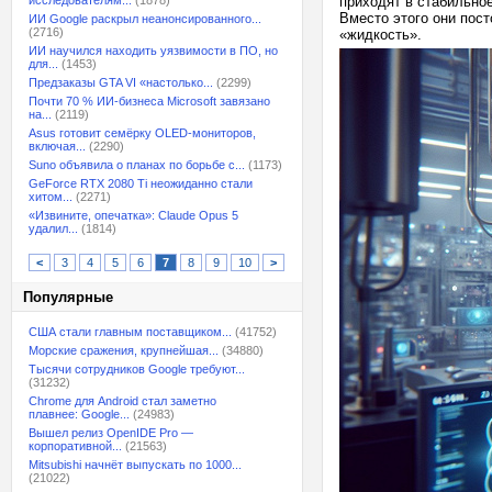
исследователям...
(1878)
приходят в стабильно
Вместо этого они пос
ИИ Google раскрыл неанонсированного...
(2716)
«жидкость».
ИИ научился находить уязвимости в ПО, но
для...
(1453)
Предзаказы GTA VI «настолько...
(2299)
Почти 70 % ИИ-бизнеса Microsoft завязано
на...
(2119)
Asus готовит семёрку OLED-мониторов,
включая...
(2290)
Suno объявила о планах по борьбе с...
(1173)
GeForce RTX 2080 Ti неожиданно стали
хитом...
(2271)
«Извините, опечатка»: Claude Opus 5
удалил...
(1814)
<
3
4
5
6
7
8
9
10
>
Популярные
США стали главным поставщиком...
(41752)
Морские сражения, крупнейшая...
(34880)
Тысячи сотрудников Google требуют...
(31232)
Chrome для Android стал заметно
плавнее: Google...
(24983)
Вышел релиз OpenIDE Pro —
корпоративной...
(21563)
Mitsubishi начнёт выпускать по 1000...
(21022)