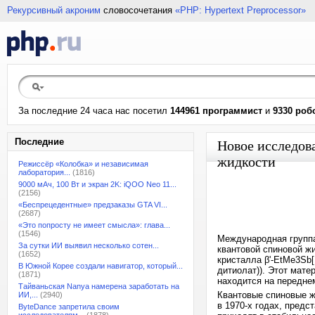
Рекурсивный акроним
словосочетания
«PHP: Hypertext Preprocessor»
За последние 24 часа нас посетил
144961 программист
и
9330 роб
Последние
Новое исследов
жидкости
Режиссёр «Колобка» и независимая
лаборатория...
(1816)
9000 мАч, 100 Вт и экран 2K: iQOO Neo 11...
(2156)
«Беспрецедентные» предзаказы GTA VI...
(2687)
«Это попросту не имеет смысла»: глава...
(1546)
Международная группа
За сутки ИИ выявил несколько сотен...
квантовой спиновой ж
(1652)
кристалла β'-EtMe3Sb[
В Южной Корее создали навигатор, который...
дитиолат)). Этот мат
(1871)
находится на передне
Тайваньская Nanya намерена заработать на
Квантовые спиновые 
ИИ,...
(2940)
в 1970-х годах, предс
ByteDance запретила своим