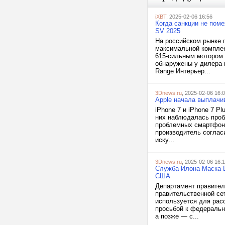
iXBT
, 2025-02-06 16:56
Когда санкции не пом
SV 2025
На российском рынке 
максимальной комплек
615-сильным мотором 
обнаружены у дилера в
Range Интерьер...
3Dnews.ru
, 2025-02-06 16:
Apple начала выплачи
iPhone 7 и iPhone 7 P
них наблюдалась проб
проблемных смартфоно
производитель согласи
иску...
3Dnews.ru
, 2025-02-06 16:
Служба Илона Маска D
США
Департамент правител
правительственной сет
используется для рас
просьбой к федеральн
а позже — с...