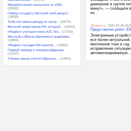
диапазоне в группе п
Mitsubishi начнёт выпускать по 1000...
минут», — сообщили в
(20800)
по...
Геймер отсудил у Microsoft свой аккаунт...
(18855)
Tesla поставила рекорд по числу...
(18676)
3Dnews.ru
, 2025-02-06 18:
Microsoft представила ИИ, который...
(18343)
Представлен робот iD
«Яндекс» улучшил поиск АЗС без...
(17383)
Электронные устройст
Microsoft и Mistral обменяются моделями...
все более актуальной.
(16965)
миллионов тонн в год,
«Яндекс» посадил ИИ-агентов...
(15660)
исправления ситуации
Первый трейлер и «непревзойдённая...
автоматизированную..
(15347)
Учёные нашли способ обрушить...
(14952)