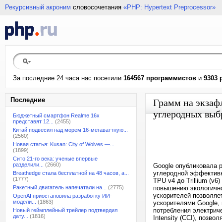
Рекурсивный акроним
словосочетания
«PHP: Hypertext Preprocessor»
За последние 24 часа нас посетили
164567 программистов
и
9303 
Последние
Грамм на экзаф
углеродных выб
Бюджетный смартфон Realme 16x
представят 12...
(2455)
Китай подвесил над морем 16-мегаваттную...
(2560)
Новая статья: Kusan: City of Wolves —...
(1899)
Сито 21-го века: ученые впервые
разделили...
(2660)
Google опубликовала 
углеродной эффективн
Breathedge стала бесплатной на 48 часов, а...
(1777)
TPU v4 до Trillium (v
Ракетный двигатель напечатали на...
(2775)
повышению экологично
ускорителей позволяе
OpenAI приостановила разработку ИИ-
модели...
(1863)
ускорителями Google,
потребления электрич
Новый геймплейный трейлер подтвердил
дату...
(1816)
Intensity (CCI), поз