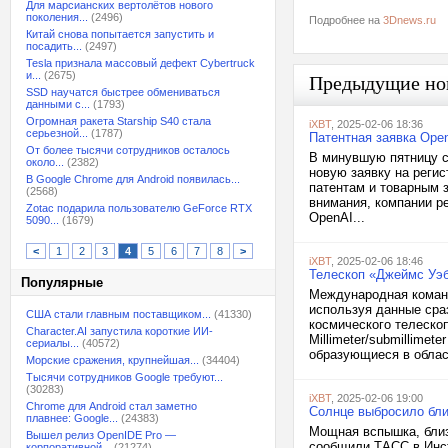
Для марсианских вертолётов нового
поколения...
(2496)
Подробнее на
3Dnews.ru
Китай снова попытается запустить и
посадить...
(2497)
Tesla признала массовый дефект Cybertruck
и...
(2675)
Предыдущие но
SSD научатся быстрее обмениваться
данными с...
(1793)
Огромная ракета Starship S40 стала
iXBT
, 2025-02-06 18:36
серьезной...
(1787)
Патентная заявка Ope
От более тысячи сотрудников осталось
В минувшую пятницу с
около...
(2382)
новую заявку на регис
В Google Chrome для Android появилась...
патентам и товарным 
(2568)
внимания, компании ре
Zotac подарила пользователю GeForce RTX
OpenAI...
5090...
(1679)
<
1
2
3
4
5
6
7
8
>
iXBT
, 2025-02-06 18:46
Телескоп «Джеймс Уэб
Популярные
Международная команд
используя данные сра
США стали главным поставщиком...
(41330)
космического телеско
Character.AI запустила короткие ИИ-
Millimeter/submillime
сериалы...
(40572)
образующиеся в област
Морские сражения, крупнейшая...
(34404)
Тысячи сотрудников Google требуют...
(30283)
iXBT
, 2025-02-06 19:00
Chrome для Android стал заметно
Солнце выбросило бли
плавнее: Google...
(24383)
Мощная вспышка, близ
Вышел релиз OpenIDE Pro —
сообщили ТАСС в Инст
корпоративной...
(21274)