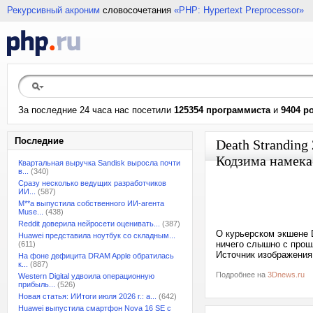
Рекурсивный акроним
словосочетания
«PHP: Hypertext Preprocessor»
За последние 24 часа нас посетили
125354 программиста
и
9404 р
Последние
Death Stranding
Кодзима намека
Квартальная выручка Sandisk выросла почти
в...
(340)
Сразу несколько ведущих разработчиков
ИИ...
(587)
M**a выпустила собственного ИИ-агента
Muse...
(438)
Reddit доверила нейросети оценивать...
(387)
О курьерском экшене D
Huawei представила ноутбук со складным...
ничего слышно с прош
(611)
Источник изображения:
На фоне дефицита DRAM Apple обратилась
к...
(887)
Подробнее на
3Dnews.ru
Western Digital удвоила операционную
прибыль...
(526)
Новая статья: ИИтоги июля 2026 г.: а...
(642)
Huawei выпустила смартфон Nova 16 SE с