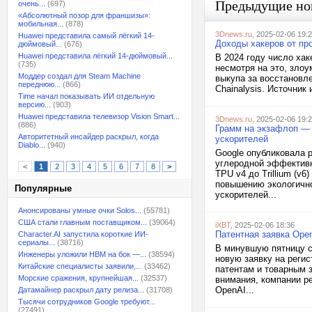
Предыдущие но
очень...
(697)
«Абсолютный позор для франшизы»:
мобильная...
(878)
3Dnews.ru
, 2025-02-06 19:
Huawei представила самый лёгкий 14-
Доходы хакеров от пр
дюймовый...
(676)
Huawei представила лёгкий 14-дюймовый...
В 2024 году число ха
(735)
несмотря на это, зло
Моддер создал для Steam Machine
выкупа за восстановл
переднюю...
(866)
Chainalysis. Источник 
Time начал показывать ИИ отдельную
версию...
(903)
Huawei представила телевизор Vision Smart...
3Dnews.ru
, 2025-02-06 19:
(886)
Грамм на экзафлоп — 
Авторитетный инсайдер раскрыл, когда
ускорителей
Diablo...
(940)
Google опубликовала 
углеродной эффективн
<
1
2
3
4
5
6
7
8
>
TPU v4 до Trillium (v
повышению экологично
Популярные
ускорителей...
Анонсированы умные очки Solos...
(55781)
США стали главным поставщиком...
(39064)
iXBT
, 2025-02-06 18:36
Патентная заявка Ope
Character.AI запустила короткие ИИ-
сериалы...
(38716)
В минувшую пятницу с
Инженеры уложили HBM на бок —...
(38594)
новую заявку на регис
Китайские специалисты заявили,...
(33462)
патентам и товарным 
Морские сражения, крупнейшая...
(32537)
внимания, компании ре
OpenAI...
Датамайнер раскрыл дату релиза...
(31708)
Тысячи сотрудников Google требуют...
(27491)