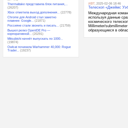
iXBT
, 2025-02-06 18:46
Thermaltake представила блок питания,...
Телескоп «Джеймс Уэб
(26207)
Xbox отметила выход дополнения...
(22778)
Международная команд
используя данные сра
Chrome для Android стал заметно
плавнее: Google...
(21871)
космического телеско
Россияне стали звонить и писать...
(21759)
Millimeter/submillime
образующиеся в област
Вышел релиз OpenIDE Pro —
корпоративной...
(20291)
Mitsubishi начнёт выпускать по 1000...
(19874)
Owlcat починила Warhammer 40,000: Rogue
Trader...
(19237)