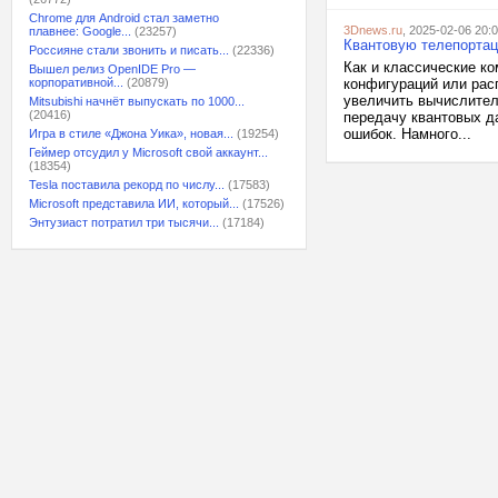
Chrome для Android стал заметно
3Dnews.ru
, 2025-02-06 20:
плавнее: Google...
(23257)
Квантовую телепорта
Россияне стали звонить и писать...
(22336)
Как и классические к
Вышел релиз OpenIDE Pro —
корпоративной...
(20879)
конфигураций или рас
увеличить вычислител
Mitsubishi начнёт выпускать по 1000...
(20416)
передачу квантовых д
ошибок. Намного...
Игра в стиле «Джона Уика», новая...
(19254)
Геймер отсудил у Microsoft свой аккаунт...
(18354)
Tesla поставила рекорд по числу...
(17583)
Microsoft представила ИИ, который...
(17526)
Энтузиаст потратил три тысячи...
(17184)