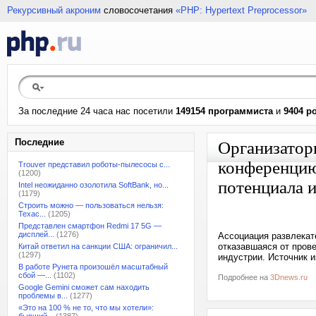
Рекурсивный акроним
словосочетания
«PHP: Hypertext Preprocessor»
За последние 24 часа нас посетили
149154 программиста
и
9404 р
Последние
Организатор
конференцию
Trouver представил роботы-пылесосы с...
(1200)
потенциала 
Intel неожиданно озолотила SoftBank, но...
(1179)
Строить можно — пользоваться нельзя:
Техас...
(1205)
Представлен смартфон Redmi 17 5G —
дисплей...
(1276)
Ассоциация развлекат
отказавшаяся от пров
Китай ответил на санкции США: ограничил...
(1297)
индустрии. Источник и
В работе Рунета произошёл масштабный
сбой —...
(1102)
Подробнее на
3Dnews.ru
Google Gemini сможет сам находить
проблемы в...
(1277)
«Это на 100 % не то, что мы хотели»: