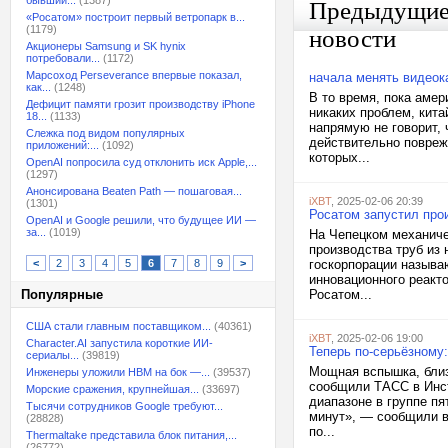
бывший...
(1387)
Предыдущи
«Росатом» построит первый ветропарк в...
(1179)
новости
Акционеры Samsung и SK hynix
потребовали...
(1172)
Марсоход Perseverance впервые показал,
начала менять видеока
как...
(1248)
В то время, пока амер
Дефицит памяти грозит производству iPhone
никаких проблем, кит
18...
(1133)
напрямую не говорит, 
Слежка под видом популярных
действительно повреж
приложений:...
(1092)
которых...
OpenAI попросила суд отклонить иск Apple,...
(1297)
Анонсирована Beaten Path — пошаговая...
iXBT
, 2025-02-06 20:39
(1301)
Росатом запустил пр
OpenAI и Google решили, что будущее ИИ —
за...
(1019)
На Чепецком механиче
производства труб из
<
2
3
4
5
6
7
8
9
>
госкорпорации называ
инновационного реакт
Популярные
Росатом...
США стали главным поставщиком...
(40361)
iXBT
, 2025-02-06 19:00
Character.AI запустила короткие ИИ-
Теперь по-серьёзному
сериалы...
(39819)
Мощная вспышка, близ
Инженеры уложили HBM на бок —...
(39537)
сообщили ТАСС в Инст
Морские сражения, крупнейшая...
(33697)
диапазоне в группе п
Тысячи сотрудников Google требуют...
минут», — сообщили в
(28828)
по...
Thermaltake представила блок питания,...
(26772)