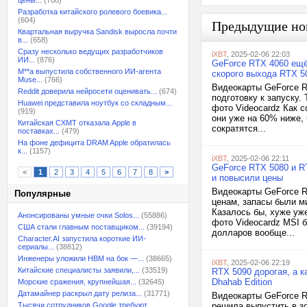
цены...
(708)
Разработка китайского ролевого боевика...
(604)
Предыдущие но
Квартальная выручка Sandisk выросла почти
в...
(658)
Сразу несколько ведущих разработчиков
iXBT
, 2025-02-06 22:03
ИИ...
(876)
GeForce RTX 4060 ещё
M**a выпустила собственного ИИ-агента
скорого выхода RTX 5
Muse...
(766)
Видеокарты GeForce RT
Reddit доверила нейросети оценивать...
(674)
подготовку к запуску.
Huawei представила ноутбук со складным...
фото Videocardz Как с
(919)
они уже на 60% ниже,
Китайская CXMT отказала Apple в
сократятся...
поставках...
(479)
На фоне дефицита DRAM Apple обратилась
к...
(1157)
iXBT
, 2025-02-06 22:11
GeForce RTX 5080 и R
<
1
2
3
4
5
6
7
8
>
и повысили цены
Видеокарты GeForce R
Популярные
ценам, запасы были м
Казалось бы, хуже уж
Анонсированы умные очки Solos...
(55886)
фото Videocardz MSI 
США стали главным поставщиком...
(39194)
долларов вообще...
Character.AI запустила короткие ИИ-
сериалы...
(38812)
Инженеры уложили HBM на бок —...
(38665)
iXBT
, 2025-02-06 22:19
Китайские специалисты заявили,...
(33519)
RTX 5090 дорогая, а к
Dhahab Edition
Морские сражения, крупнейшая...
(32645)
Датамайнер раскрыл дату релиза...
(31771)
Видеокарты GeForce R
Тысячи сотрудников Google требуют...
решила выпустить в з