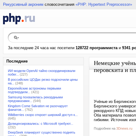
Рекурсивный акроним
словосочетания
«PHP: Hypertext Preprocessor»
За последние 24 часа нас посетили
128722 программиста
и
9341 р
Последние
Немецкие учёны
перовскита и п
ИИ-модели OpenAI тайно скоординировали
побег...
(227)
В российских ЦОДах резко подскочили цены
на...
(248)
Европейские астрономы первыми
подтвердили...
(421)
Samsung похвалилась рекордными
предзаказами...
(544)
Учёные из Берлинског
Берлинского университ
Kingdom Come Salvation не разочарует
фанатов...
(762)
рекордного КПД новых
Wildberries скоро откроет широкий доступ к...
Оба материала позвол
(645)
гибкими. Источник из
Долицензировались: с Microsoft требуют...
(232)
Подробнее на
3Dnews.ru
DeepSeek планирует существенно поднять