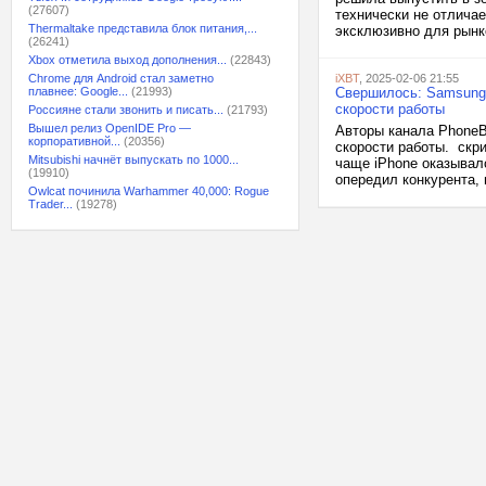
(27607)
технически не отличае
Thermaltake представила блок питания,...
эксклюзивно для рынко
(26241)
Xbox отметила выход дополнения...
(22843)
Chrome для Android стал заметно
iXBT
, 2025-02-06 21:55
плавнее: Google...
(21993)
Свершилось: Samsung н
скорости работы
Россияне стали звонить и писать...
(21793)
Вышел релиз OpenIDE Pro —
Авторы канала PhoneBu
корпоративной...
(20356)
скорости работы. скр
Mitsubishi начнёт выпускать по 1000...
чаще iPhone оказывалс
(19910)
опередил конкурента, 
Owlcat починила Warhammer 40,000: Rogue
Trader...
(19278)