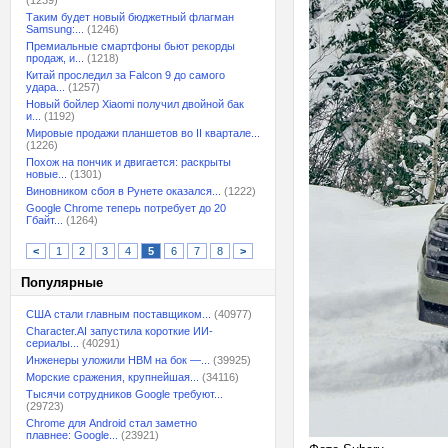
(1239)
Таким будет новый бюджетный флагман
Samsung:...
(1246)
Премиальные смартфоны бьют рекорды
продаж, и...
(1218)
Китай проследил за Falcon 9 до самого
удара...
(1257)
Новый бойлер Xiaomi получил двойной бак
и...
(1192)
Мировые продажи планшетов во II квартале...
(1226)
Похож на пончик и двигается: раскрыты
новые...
(1301)
Виновником сбоя в Рунете оказался...
(1222)
Google Chrome теперь потребует до 20
Гбайт...
(1264)
<
1
2
3
4
5
6
7
8
>
Популярные
США стали главным поставщиком...
(40977)
Character.AI запустила короткие ИИ-
сериалы...
(40291)
Инженеры уложили HBM на бок —...
(39925)
Морские сражения, крупнейшая...
(34116)
Тысячи сотрудников Google требуют...
(29723)
Chrome для Android стал заметно
плавнее: Google...
(23921)