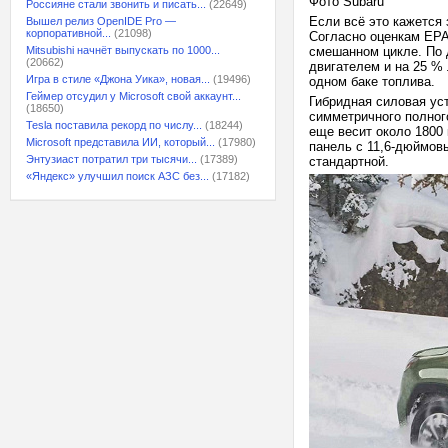
Фото Subaru
Россияне стали звонить и писать...
(22649)
Если всё это кажется 
Вышел релиз OpenIDE Pro —
корпоративной...
(21098)
Согласно оценкам EPA,
Mitsubishi начнёт выпускать по 1000...
смешанном цикле. По 
(20662)
двигателем и на 25 % 
Игра в стиле «Джона Уика», новая...
(19496)
одном баке топлива.
Геймер отсудил у Microsoft свой аккаунт...
Гибридная силовая уст
(18650)
симметричного полного
Tesla поставила рекорд по числу...
(18244)
еще весит около 1800 
Microsoft представила ИИ, который...
(17980)
панель с 11,6-дюймовы
Энтузиаст потратил три тысячи...
(17389)
стандартной.
«Яндекс» улучшил поиск АЗС без...
(17182)