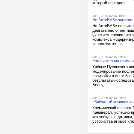
который передает...
iXBT
, 2025-02-07 10:26
На АвтоВАЗе заменят 
На АвтоВАЗе появится
двигателей, о чем пи
участием специалисто
комплекса модернизир
используется на...
iXBT
, 2025-02-07 09:36
Компьютерная симуляц
Учёные Пусанского на
моделирование послед
произойти в сентябре 
результаты исследова
Бенну,...
iXBT
, 2025-02-07 09:41
«Звёздный компас» ко
Космический аппарат 
Канаверал, успешно п
как звёздные датчики
устройства играют кл
в...