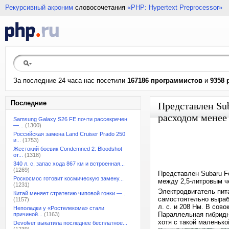
Рекурсивный акроним
словосочетания
«PHP: Hypertext Preprocessor»
За последние 24 часа нас посетили
167186 программистов
и
9358 
Последние
Представлен Sub
расходом менее 
Samsung Galaxy S26 FE почти рассекречен
—...
(1300)
Российская замена Land Cruiser Prado 250
и...
(1753)
Жестокий боевик Condemned 2: Bloodshot
от...
(1318)
340 л. с, запас хода 867 км и встроенная...
(1269)
Представлен Subaru F
Роскосмос готовит космическую замену...
между 2,5-литровым ч
(1231)
Электродвигатель пита
Китай меняет стратегию чиповой гонки —...
самостоятельно выраб
(1157)
л. с. и 208 Нм. В сов
Неполадки у «Ростелекома» стали
Параллельная гибридн
причиной...
(1163)
хотя с такой маленько
Devolver выкатила последнее бесплатное...