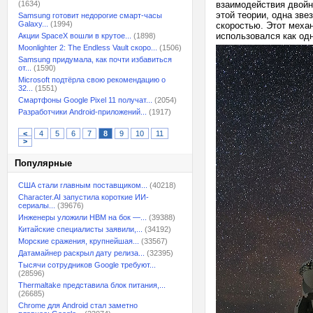
(1634)
взаимодействия двойн
этой теории, одна зве
Samsung готовит недорогие смарт-часы
Galaxy...
(1994)
скоростью. Этот меха
использовался как од
Акции SpaceX вошли в крутое...
(1898)
Moonlighter 2: The Endless Vault скоро...
(1506)
Samsung придумала, как почти избавиться
от...
(1590)
Microsoft подтёрла свою рекомендацию о
32...
(1551)
Смартфоны Google Pixel 11 получат...
(2054)
Разработчики Android-приложений...
(1917)
<
4
5
6
7
8
9
10
11
>
Популярные
США стали главным поставщиком...
(40218)
Character.AI запустила короткие ИИ-
сериалы...
(39676)
Инженеры уложили HBM на бок —...
(39388)
Китайские специалисты заявили,...
(34192)
Морские сражения, крупнейшая...
(33567)
Датамайнер раскрыл дату релиза...
(32395)
Тысячи сотрудников Google требуют...
(28596)
Thermaltake представила блок питания,...
(26685)
Chrome для Android стал заметно