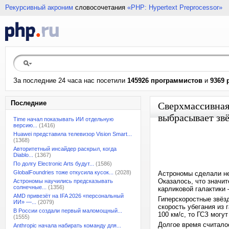
Рекурсивный акроним
словосочетания
«PHP: Hypertext Preprocessor»
За последние 24 часа нас посетили
145926 программистов
и
9369 
Последние
Сверхмассивная
выбрасывает звё
Time начал показывать ИИ отдельную
версию...
(1416)
Huawei представила телевизор Vision Smart...
(1368)
Авторитетный инсайдер раскрыл, когда
Diablo...
(1367)
По долгу Electronic Arts будут...
(1586)
GlobalFoundries тоже откусила кусок...
(2028)
Астрономы сделали не
Оказалось, что значи
Астрономы научились предсказывать
солнечные...
(1356)
карликовой галактики
AMD привезёт на IFA 2026 «персональный
Гиперскоростные звёз
ИИ» —...
(2079)
скорость убегания из 
В России создали первый маломощный...
100 км/с, то ГСЗ могу
(1555)
Долгое время считалос
Anthropic начала набирать команду для...