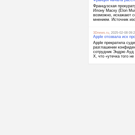
Французская прокурат
Илону Маску (Elon Mu
возможно, искажают 
мнением. Источник изоб
3Dnews.ru
, 2025-02-08 09:
Apple отозвала иск пр
Apple прекратила суд
разглашении конфиденц
сотрудник Эндрю Ауд (
X, что «утечка того не