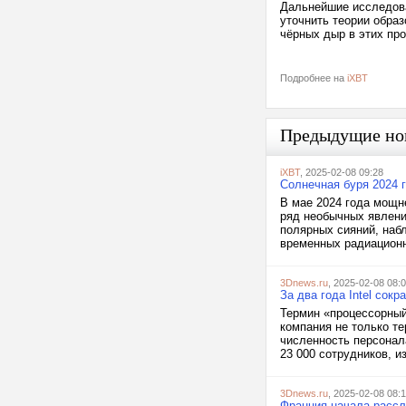
Дальнейшие исследова
уточнить теории обра
чёрных дыр в этих про
Подробнее на
iXBT
Предыдущие но
iXBT
, 2025-02-08 09:28
Солнечная буря 2024 
В мае 2024 года мощн
ряд необычных явлени
полярных сияний, наб
временных радиационны
3Dnews.ru
, 2025-02-08 08:
За два года Intel сок
Термин «процессорный 
компания не только т
численность персонала
23 000 сотрудников, из
3Dnews.ru
, 2025-02-08 08:
Франция начала рассл