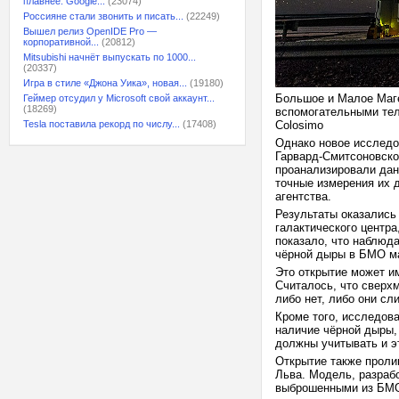
плавнее: Google...
(23074)
Россияне стали звонить и писать...
(22249)
Вышел релиз OpenIDE Pro —
корпоративной...
(20812)
Mitsubishi начнёт выпускать по 1000...
(20337)
Игра в стиле «Джона Уика», новая...
(19180)
Большое и Малое Маг
Геймер отсудил у Microsoft свой аккаунт...
(18269)
вспомогательными тел
Tesla поставила рекорд по числу...
(17408)
Colosimo
Однако новое исследо
Гарвард-Смитсоновско
проанализировали данн
точные измерения их 
агентства.
Результаты оказались
галактического центр
показало, что наблюд
чёрной дыры в БМО ма
Это открытие может и
Считалось, что сверхм
либо нет, либо они с
Кроме того, исследова
наличие чёрной дыры,
должны учитывать и э
Открытие также проли
Льва. Модель, разрабо
выброшенными из БМ