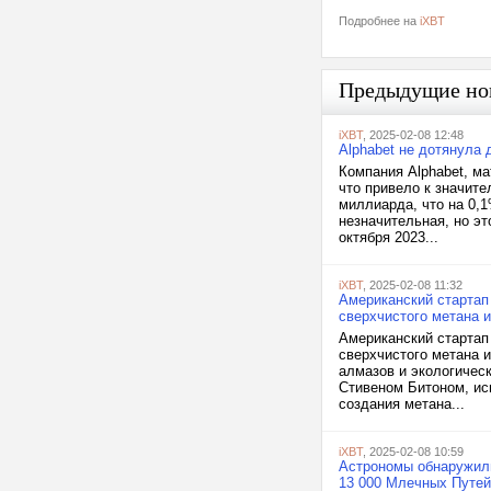
Подробнее на
iXBT
Предыдущие но
iXBT
, 2025-02-08 12:48
Alphabet не дотянула 
Компания Alphabet, м
что привело к значит
миллиарда, что на 0,1
незначительная, но э
октября 2023...
iXBT
, 2025-02-08 11:32
Американский стартап 
сверхчистого метана 
Американский стартап 
сверхчистого метана и
алмазов и экологичес
Стивеном Битоном, ис
создания метана...
iXBT
, 2025-02-08 10:59
Астрономы обнаружили
13 000 Млечных Путей