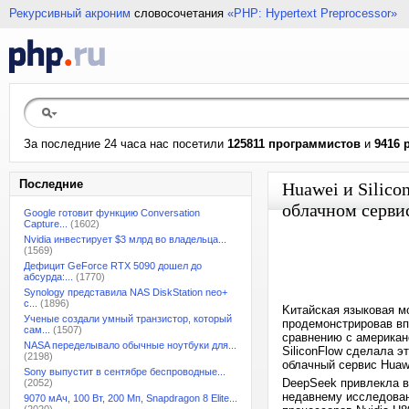
Рекурсивный акроним
словосочетания
«PHP: Hypertext Preprocessor»
За последние 24 часа нас посетили
125811 программистов
и
9416 
Последние
Huawei и Silic
облачном серви
Google готовит функцию Conversation
Capture...
(1602)
Nvidia инвестирует $3 млрд во владельца...
(1569)
Дефицит GeForce RTX 5090 дошел до
абсурда:...
(1770)
Synology представила NAS DiskStation neo+
с...
(1896)
Kитайская языковая м
Ученые создали умный транзистор, который
продемонстрировав вп
сам...
(1507)
сравнению с американ
NASA переделывало обычные ноутбуки для...
SiliconFlow сделала э
(2198)
облачный сервис Huaw
Sony выпустит в сентябре беспроводные...
DeepSeek привлекла в
(2052)
недавнему исследован
9070 мАч, 100 Вт, 200 Мп, Snapdragon 8 Elite...