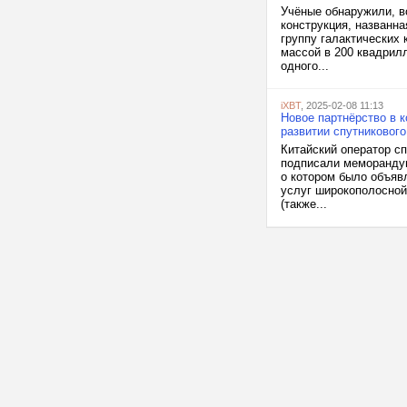
Учёные обнаружили, в
конструкция, названна
группу галактических
массой в 200 квадрил
одного...
iXBT
, 2025-02-08 11:13
Новое партнёрство в к
развитии спутникового
Китайский оператор сп
подписали меморандум
о котором было объяв
услуг широкополосной 
(также...