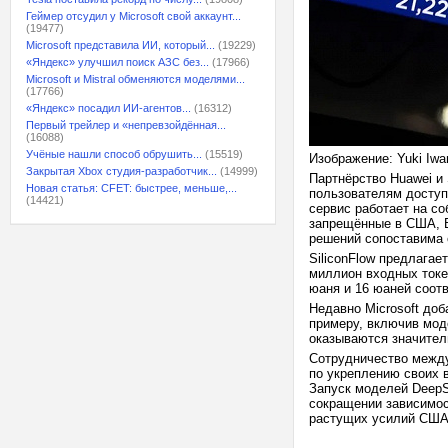
Геймер отсудил у Microsoft свой аккаунт...
(19477)
Microsoft представила ИИ, который...
(19229)
«Яндекс» улучшил поиск АЗС без...
(17966)
Microsoft и Mistral обменяются моделями...
(17766)
«Яндекс» посадил ИИ-агентов...
(16312)
Первый трейлер и «непревзойдённая...
(16088)
Учёные нашли способ обрушить...
(15519)
Изображение: Yuki Iwa
Закрытая Xbox студия-разработчик...
(14999)
Партнёрство Huawei и 
Новая статья: CFET: быстрее, меньше,...
пользователям доступ
(14421)
сервис работает на с
запрещённые в США, В
решений сопоставима
SiliconFlow предлагае
миллион входных токен
юаня и 16 юаней соотв
Недавно Microsoft доб
примеру, включив мод
оказываются значитель
Сотрудничество между
по укреплению своих 
Запуск моделей DeepS
сокращении зависимос
растущих усилий США 