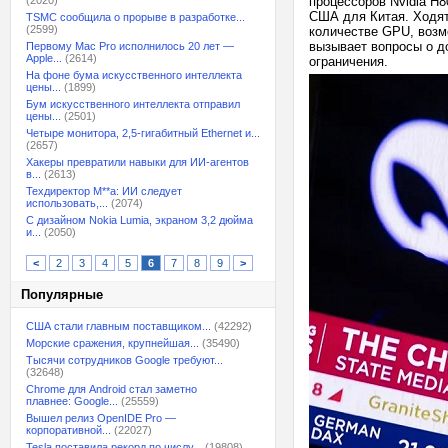
(2020)
процессоров Nvidia H8
США для Китая. Ходят
TSMC сообщила о прорыве в разработке...
(2599)
количестве GPU, возм
вызывает вопросы о д
Первому Mac Pro исполнилось 20 лет —
Apple...
(2614)
ограничения.
На фоне бума искусственного интеллекта
цены...
(1899)
Бум искусственного интеллекта отправил
цены...
(2501)
Четыре монитора, 2,5-гигабитный Ethernet и...
(2657)
Хакеры превратили навыки для ИИ-агентов
в...
(2613)
Техдиректор M**a: ИИ следует
использовать,...
(2074)
С дизайном Nokia Lumia, экраном 3,2 дюйма
и...
(2050)
<
2
3
4
5
6
7
8
9
>
Популярные
США стали главным поставщиком...
(42292)
Морские сражения, крупнейшая...
(35490)
Тысячи сотрудников Google требуют...
(32648)
Chrome для Android стал заметно
плавнее: Google...
(25559)
Вышел релиз OpenIDE Pro —
корпоративной...
(22027)
Tesla поставила рекорд по числу...
(19808)