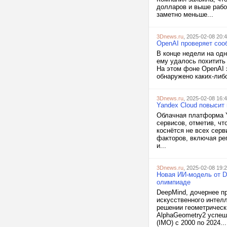
долларов и выше работ
заметно меньше...
3Dnews.ru
, 2025-02-08 20:
OpenAI проверяет соо
В конце недели на од
ему удалось похитить
На этом фоне OpenAI 
обнаружено каких-либо
3Dnews.ru
, 2025-02-08 16:
Yandex Cloud повысит
Облачная платформа Y
сервисов, отметив, чт
коснётся не всех сер
факторов, включая ре
и...
3Dnews.ru
, 2025-02-08 19:
Новая ИИ-модель от D
олимпиаде
DeepMind, дочернее п
искусственного интел
решении геометрическ
AlphaGeometry2 успеш
(IMO) с 2000 по 2024...