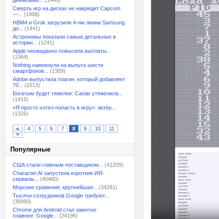
дюймовые...
(1446)
Смерть игр на дисках не навредит Capcom
—...
(1468)
HBM4 и Grok загрузили 4-нм линии Samsung
до...
(1441)
Астрономы показали самые детальные в
истории...
(1241)
Apple неожиданно повысила выплаты...
(1364)
Nothing намекнула на выпуск шести
смартфонов...
(1309)
Adobe выпустила плагин, который добавляет
70...
(1513)
Богатым будет тяжелее: Caviar утяжелила...
(1415)
«Я просто хотел попасть в игру»: актёр...
(1326)
<
4
5
6
7
8
9
10
11
>
Популярные
США стали главным поставщиком...
(41209)
Character.AI запустила короткие ИИ-
сериалы...
(40460)
Морские сражения, крупнейшая...
(34291)
Тысячи сотрудников Google требуют...
(30060)
Chrome для Android стал заметно
плавнее: Google...
(24196)