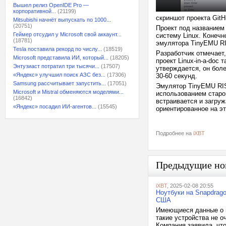
Вышел релиз OpenIDE Pro —
корпоративной...
(21199)
скриншот проекта GitH
Mitsubishi начнёт выпускать по 1000...
(20751)
Проект под названием 
Геймер отсудил у Microsoft свой аккаунт...
систему Linux. Конечн
(18781)
эмулятора TinyEMU R
Tesla поставила рекорд по числу...
(18519)
Разработчик отмечает
Microsoft представила ИИ, который...
(18205)
проект Linux-in-a-doc
Энтузиаст потратил три тысячи...
(17507)
утверждается, он боле
«Яндекс» улучшил поиск АЗС без...
(17306)
30-60 секунд.
Samsung рассчитывает запустить...
(17051)
Эмулятор TinyEMU RIS
Microsoft и Mistral обменяются моделями...
использованием старо
(16842)
встраивается и загруж
«Яндекс» посадил ИИ-агентов...
(15545)
ориентированное на э
Подробнее на
iXBT
Предыдущие но
iXBT
, 2025-02-08 20:55
Ноутбуки на Snapdrag
США
Имеющиеся данные о п
такие устройства не 
Компания заявила, чт