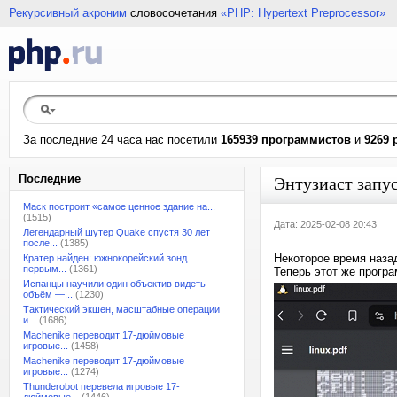
Рекурсивный акроним
словосочетания
«PHP: Hypertext Preprocessor»
За последние 24 часа нас посетили
165939 программистов
и
9269 
Последние
Энтузиаст запу
Маск построит «самое ценное здание на...
(1515)
Дата: 2025-02-08 20:43
Легендарный шутер Quake спустя 30 лет
после...
(1385)
Некоторое время наза
Кратер найден: южнокорейский зонд
первым...
(1361)
Теперь этот же прогр
Испанцы научили один объектив видеть
объём —...
(1230)
Тактический экшен, масштабные операции
и...
(1686)
Machenike переводит 17-дюймовые
игровые...
(1458)
Machenike переводит 17-дюймовые
игровые...
(1274)
Thunderobot перевела игровые 17-