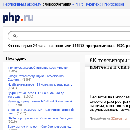
Рекурсивный акроним
словосочетания
«PHP: Hypertext Preprocessor»
За последние 24 часа нас посетили
144973 программиста
и
9301 р
Последние
8К-телевизоры 
контента и ске
Intel показала своё видение космических...
(1705)
Google готовит функцию Conversation
Capture...
(1398)
Nvidia инвестирует $3 млрд во владельца...
(1341)
Дефицит GeForce RTX 5090 дошел до
абсурда:...
(1568)
Несмотря на многолет
широкого распростран
Synology представила NAS DiskStation neo+
с...
(1379)
низкими, а контента в
Ученые создали умный транзистор, который
не упоминалась. Источ
сам...
(1232)
NASA переделывало обычные ноутбуки для...
Подробнее на
3Dnews.ru
(1919)
Sony выпустит в сентябре беспроводные...