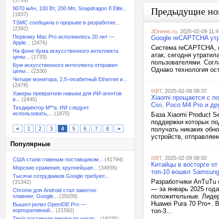
(1799)
9070 мАч, 100 Вт, 200 Мп, Snapdragon 8 Elite...
Предыдущие но
(1837)
TSMC сообщила о прорыве в разработке...
(2392)
3Dnews.ru
, 2025-02-09 11:4
Первому Mac Pro исполнилось 20 лет —
Google reCAPTCHA утр
Apple...
(2476)
Система reCAPTCHA, и
На фоне бума искусственного интеллекта
атак, сегодня утрати
цены...
(1733)
пользователями. Согл
Бум искусственного интеллекта отправил
Однако технология ос
цены...
(2336)
Четыре монитора, 2,5-гигабитный Ethernet и...
(2478)
iXBT
, 2025-02-09 08:37
Хакеры превратили навыки для ИИ-агентов
Xiaomi прощается с по
в...
(2445)
Civi, Poco M4 Pro и д
Техдиректор M**a: ИИ следует
использовать,...
(1875)
База Xiaomi Product S
поддержки которых по
<
1
2
3
4
5
6
7
8
>
получать никаких обно
устройств, отправляем
Популярные
iXBT
, 2025-02-09 08:50
США стали главным поставщиком...
(41794)
Китайцы в восторге о
Морские сражения, крупнейшая...
(34935)
топ-10 вошел Samsung
Тысячи сотрудников Google требуют...
Разработчики AnTuTu 
(31342)
— за январь 2025 года
Chrome для Android стал заметно
положительные. Лидер
плавнее: Google...
(25039)
Huawei Pura 70 Pro+. 
Вышел релиз OpenIDE Pro —
корпоративной...
(21592)
топ-3...
Tesla поставила рекорд по числу...
(19235)