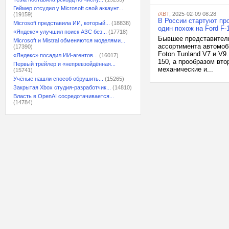
Геймер отсудил у Microsoft свой аккаунт...
iXBT
, 2025-02-09 08:28
(19159)
В России стартуют пр
Microsoft представила ИИ, который...
(18838)
один похож на Ford F-
«Яндекс» улучшил поиск АЗС без...
(17718)
Бывшее представитель
Microsoft и Mistral обменяются моделями...
ассортимента автомоб
(17390)
Foton Tunland V7 и V9
«Яндекс» посадил ИИ-агентов...
(16017)
150, а прообразом вт
Первый трейлер и «непревзойдённая...
механические и...
(15741)
Учёные нашли способ обрушить...
(15265)
Закрытая Xbox студия-разработчик...
(14810)
Власть в OpenAI сосредотачивается...
(14784)