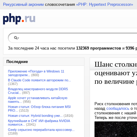
Рекурсивный акроним
словосочетания
«PHP: Hypertext Preprocessor»
За последние 24 часа нас посетили
132369 программистов
и
9396 
Последние
Шанс столкн
оценивают у
Приложение «Погода» в Windows 11
заподозрили...
(800)
по величине
В Claude Code появится авторежим по...
(1367)
Владелец неисправного модуля DDR5
Crucial...
(897)
Apple хочет устанавливать китайскую
память...
(956)
Риск столкновения по
Новая статья: Обзор блока питания MSI
назад
сообщалось
о т
PRO...
(1513)
столкновения с нашей 
Новая статья: Hybrid bonding уже...
(1816)
Теперь же после уточн
Крупнейшая в СНГ ИИ-фабрика NVIDIA
появится...
(2041)
Geely серьезно переработала кроссовер...
(2169)