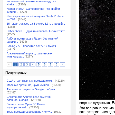
Космический двигатель на «воздухе»:
Kreios...
(1310)
Новая статья: Gamesblender 788: шейхи
купили...
(1272)
Рассекречен самый мощный Geely Preface
— 290...
(2049)
15 тысяч заказов за 3 суток. 5,3-метровый...
(1368)
Робособака — друг тайконавта. Китай хочет...
(1272)
AMD выпустила два Ryzen без главной
фишки...
(1473)
Boeing 777F пролетел почти 17 тысяч...
(2407)
Алюминиевый корпус, физическая
клавиатура...
(2277)
<
1
2
3
4
5
6
7
8
>
Популярные
США стали главным поставщиком...
(42210)
Морские сражения, крупнейшая...
(35430)
Тысячи сотрудников Google требуют...
(32483)
Chrome для Android стал заметно
плавнее: Google...
(25489)
видение художника, 
Вышел релиз OpenIDE Pro —
корпоративной...
(21960)
Это всё равно весьма 
всю историю наблюден
Tesla поставила рекорд по числу...
(19739)