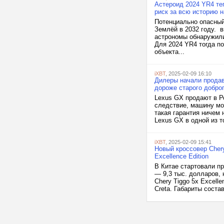
Астероид 2024 YR4 те
риск за всю историю 
Потенциально опасный
Землёй в 2032 году. 
астрономы обнаружили
Для 2024 YR4 тогда по
объекта...
iXBT
, 2025-02-09 16:10
Дилеры начали продав
дороже старого доброг
Lexus GX продают в Р
следствие, машину мож
такая гарантия ничем 
Lexus GX в одной из т
iXBT
, 2025-02-09 15:41
Новый кроссовер Chery
Excellence Edition
В Китае стартовали пр
— 9,3 тыс. долларов,
Chery Tiggo 5x Excell
Creta. Габариты соста