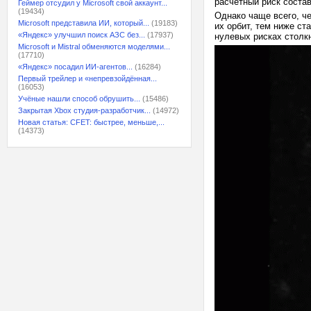
расчётный риск соста
Геймер отсудил у Microsoft свой аккаунт...
(19434)
Однако чаще всего, ч
Microsoft представила ИИ, который...
(19183)
их орбит, тем ниже ст
«Яндекс» улучшил поиск АЗС без...
(17937)
нулевых рисках столк
Microsoft и Mistral обменяются моделями...
(17710)
«Яндекс» посадил ИИ-агентов...
(16284)
Первый трейлер и «непревзойдённая...
(16053)
Учёные нашли способ обрушить...
(15486)
Закрытая Xbox студия-разработчик...
(14972)
Новая статья: CFET: быстрее, меньше,...
(14373)