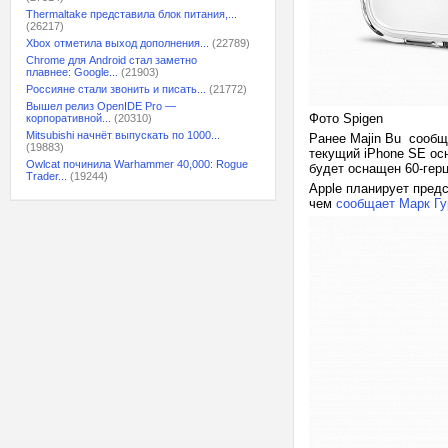
Thermaltake представила блок питания,...
(26217)
Xbox отметила выход дополнения...
(22789)
Chrome для Android стал заметно
плавнее: Google...
(21903)
Россияне стали звонить и писать...
(21772)
Вышел релиз OpenIDE Pro —
Фото Spigen
корпоративной...
(20310)
Mitsubishi начнёт выпускать по 1000...
Ранее Majin Bu сообщ
(19883)
текущий iPhone SE ос
Owlcat починила Warhammer 40,000: Rogue
будет оснащен 60-гер
Trader...
(19244)
Apple планирует пред
чем
сообщает Марк Гу