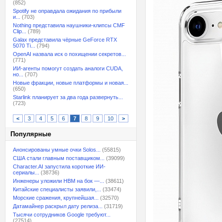
(852)
Spotify не оправдала ожидания по прибыли
и...
(703)
Nothing представила наушники-клипсы CMF
Clip...
(789)
Galax представила чёрные GeForce RTX
5070 Ti...
(794)
OpenAI назвала иск о похищении секретов...
(771)
ИИ-агенты помогут создать аналоги CUDA,
но...
(707)
Новые фракции, новые платформы и новая...
(650)
Starlink планирует за два года развернуть...
(723)
<
3
4
5
6
7
8
9
10
>
Популярные
Анонсированы умные очки Solos...
(55815)
США стали главным поставщиком...
(39099)
Character.AI запустила короткие ИИ-
сериалы...
(38736)
Инженеры уложили HBM на бок —...
(38611)
Китайские специалисты заявили,...
(33474)
Морские сражения, крупнейшая...
(32570)
Датамайнер раскрыл дату релиза...
(31719)
Тысячи сотрудников Google требуют...
(27514)