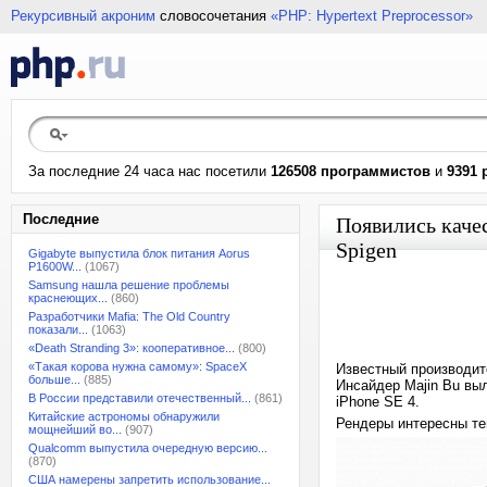
Рекурсивный акроним
словосочетания
«PHP: Hypertext Preprocessor»
За последние 24 часа нас посетили
126508 программистов
и
9391 
Последние
Появились каче
Spigen
Gigabyte выпустила блок питания Aorus
P1600W...
(1067)
Samsung нашла решение проблемы
краснеющих...
(860)
Разработчики Mafia: The Old Country
показали...
(1063)
«Death Stranding 3»: кооперативное...
(800)
«Такая корова нужна самому»: SpaceX
Известный производит
больше...
(885)
Инсайдер Majin Bu вы
В России представили отечественный...
(861)
iPhone SE 4.
Китайские астрономы обнаружили
Рендеры интересны тем
мощнейший во...
(907)
Qualcomm выпустила очередную версию...
(870)
США намерены запретить использование...