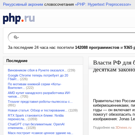
Рекурсивный акроним
словосочетания
«PHP: Hypertext Preprocessor»
За последние 24 часа нас посетили
142088 программистов
и
9365 
Последние
Власти РФ для 
десяткам закон
Виновником сбоя в Рунете оказался...
(239)
Google Chrome теперь потребует до 20
Гбайт...
(226)
По мотивам книжной серии «Коты-
Воители»...
(222)
AMD купит канадского разработчика ИИ-
чипов...
(705)
Правительство России
Trouver представил роботы-пылесосы с...
кибермошенниками, пи
(891)
годы — он включает и
Новая статья: Обзор и тестирование...
(1109)
помогут обезопасить 
RTX Spark становится ближе: Nvidia
изображения: Jonas L
перенесла...
(1059)
ChatGPT стал безлимитным: OpenAI
Подробнее на
3Dnews.ru
отменила...
(1028)
Маск построит «самое ценное здание на...