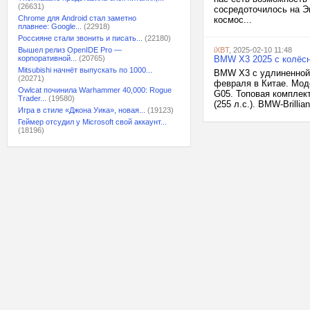
(26631)
сосредоточилось на Э
Chrome для Android стал заметно
космос...
плавнее: Google...
(22918)
Россияне стали звонить и писать...
(22180)
Вышел релиз OpenIDE Pro —
iXBT
, 2025-02-10 11:48
корпоративной...
(20765)
BMW X3 2025 с колёсн
Mitsubishi начнёт выпускать по 1000...
BMW X3 с удлиненной 
(20271)
февраля в Китае. Мод
Owlcat починила Warhammer 40,000: Rogue
G05. Топовая комплек
Trader...
(19580)
(255 л.с.). BMW-Brilli
Игра в стиле «Джона Уика», новая...
(19123)
Геймер отсудил у Microsoft свой аккаунт...
(18196)