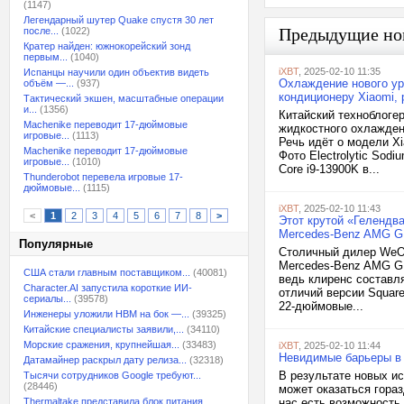
(1147)
Легендарный шутер Quake спустя 30 лет
Предыдущие но
после...
(1022)
Кратер найден: южнокорейский зонд
первым...
(1040)
iXBT
, 2025-02-10 11:35
Испанцы научили один объектив видеть
Охлаждение нового уро
объём —...
(937)
кондиционеру Xiaomi,
Тактический экшен, масштабные операции
и...
(1356)
Китайский техноблогер
Machenike переводит 17-дюймовые
жидкостного охлажден
игровые...
(1113)
Речь идёт о модели X
Machenike переводит 17-дюймовые
Фото Electrolytic Sod
игровые...
(1010)
Core i9-13900K в...
Thunderobot перевела игровые 17-
дюймовые...
(1115)
iXBT
, 2025-02-10 11:43
<
1
2
3
4
5
6
7
8
>
Этот крутой «Гелендв
Mercedes-Benz AMG G 6
Популярные
Столичный дилер WeOn
Mercedes-Benz AMG G 
США стали главным поставщиком...
(40081)
ведь клиренс составл
Character.AI запустила короткие ИИ-
отличий версии Squar
сериалы...
(39578)
22-дюймовые...
Инженеры уложили HBM на бок —...
(39325)
Китайские специалисты заявили,...
(34110)
Морские сражения, крупнейшая...
(33483)
iXBT
, 2025-02-10 11:44
Невидимые барьеры в 
Датамайнер раскрыл дату релиза...
(32318)
В результате новых ис
Тысячи сотрудников Google требуют...
(28446)
может оказаться гораз
Thermaltake представила блок питания,...
нас есть возможность