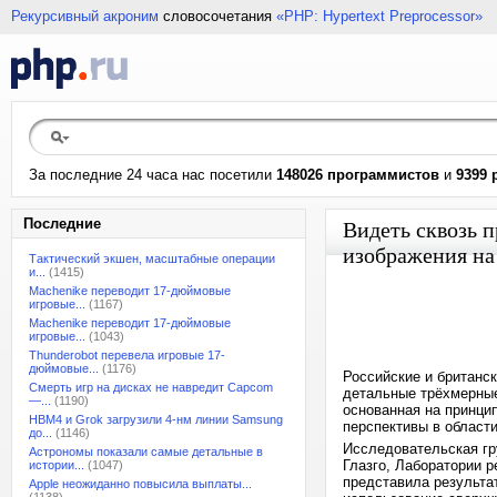
Рекурсивный акроним
словосочетания
«PHP: Hypertext Preprocessor»
За последние 24 часа нас посетили
148026 программистов
и
9399 
Последние
Видеть сквозь 
изображения на
Тактический экшен, масштабные операции
и...
(1415)
Machenike переводит 17-дюймовые
игровые...
(1167)
Machenike переводит 17-дюймовые
игровые...
(1043)
Thunderobot перевела игровые 17-
дюймовые...
(1176)
Российские и британс
Смерть игр на дисках не навредит Capcom
детальные трёхмерные
—...
(1190)
основанная на принци
HBM4 и Grok загрузили 4-нм линии Samsung
перспективы в области
до...
(1146)
Исследовательская гр
Астрономы показали самые детальные в
Глазго, Лаборатории 
истории...
(1047)
представила результа
Apple неожиданно повысила выплаты...