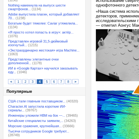
(1138)
использование сверхч
однофотонного детект
Nothing намекнула на выпуск шести
смартфонов...
(1134)
«Наша система исполь
Adobe выпустила плагин, который добавляет
детекторов, применяе
70...
(1238)
исследовательскими г
Богатым будет тяжелее: Caviar утяжелила...
— отметил Аонгус Мак
(1134)
«Я просто хотел попасть в игру»: актёр...
(1076)
Представлен игровой 31,5-дюймовый
изогнутый...
(1215)
«Экстраординарно жестокая» игра Machine...
(1063)
Представлены элегантные очки
дополненной...
(1178)
ИИ в «Google Картах» научился заказывать
еду...
(1046)
<
1
2
3
4
5
6
7
8
>
Популярные
США стали главным поставщиком...
(40320)
Character.AI запустила короткие ИИ-
сериалы...
(39767)
Инженеры уложили HBM на бок —...
(39465)
Китайские специалисты заявили,...
(34263)
Морские сражения, крупнейшая...
(33666)
Тысячи сотрудников Google требуют...
(28749)