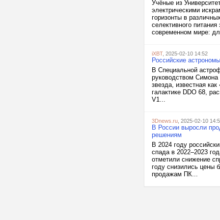
Учёные из Университе
электрическими искра
горизонты в различны
селективного питания
современном мире: для
iXBT
, 2025-02-10 14:52
Российские астроном
В Специальной астроф
руководством Симона 
звезда, известная как
галактике DDO 68, ра
V1...
3Dnews.ru
, 2025-02-10 14:
В России выросли про
решениям
В 2024 году российск
спада в 2022–2023 го
отметили снижение сп
году снизились цены б
продажам ПК...