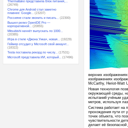
Thermaltake представила блок питания,...
(26749)
Chrome для Android стал заметно
плавнее: Google...
(23207)
Россияне стали звонить и писать...
(22300)
Вышел релиз OpenIDE Pro —
корпоративной...
(20855)
Mitsubishi начнёт выпускать по 1000...
(20385)
Игра в стиле «Джона Уика», новая...
(19229)
Геймер отсудил у Microsoft свой аккаунт...
(18322)
Tesla поставила рекорд по числу...
(17531)
Microsoft представила ИИ, который...
(17496)
верхних изображениях
изображениях изображ
McCarthy, Heriot-Watt U
Новая технология поз
окружающей среды, на
испытаний учёным уда
метров, используя лаз
Система работает на 
прохождения пути от 
точек объекта, что п
чувствительности дет
делает её безопасной 