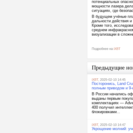
потенциальных опасно
мощности лазера дела
ситуациях, где безопа
В будущем учёные пла
дальности действия и
Кроме того, исследов
среднем инфракрасном
визуализации в сложн
Подробнее на
iXBT
Предыдущие но
iXBT
, 2025-02-10 14:45
Посторонись, Land Cr
полным приводом и 9-
В России начались оф
выданы первым покупа
комплектациях — Adven
400 получил интеллек
блокировками...
iXBT
, 2025-02-10 14:47
Укрощение молний: уч