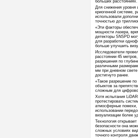
больших расстояниях.
Для снижения уровня 
криогенной системе, р
использовали дополни
точностью до триллио
«Эти факторы обеспеч
мощности лазера, вре
детекторы SNSPD могу
для разработки одноф
больше улучшить визу
Исследователи провел
расстоянии 45 метров,
разрешения по глубин
различными размерами
мм при дневном свете 
достигнуто ранее.
«Такое разрешение по
объектов за препятств
сложным для цифрово
Хотя испытания LiDAR
протестировать систем
атмосферные помехи, 
использовании передо
визуализации более у
Технология открывает
безопасности она мож
сложных условиях вид
точного контроля движ