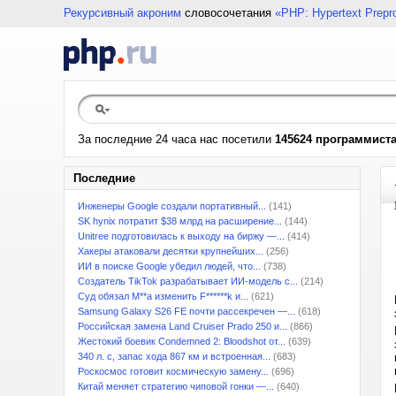
Рекурсивный акроним
словосочетания
«PHP: Hypertext Prepr
За последние 24 часа нас посетили
145624 программист
Последние
Инженеры Google создали портативный...
(141)
SK hynix потратит $38 млрд на расширение...
(144)
Unitree подготовилась к выходу на биржу —...
(414)
Хакеры атаковали десятки крупнейших...
(256)
ИИ в поиске Google убедил людей, что...
(738)
Создатель TikTok разрабатывает ИИ-модель с...
(214)
Суд обязал M**a изменить F******k и...
(621)
Samsung Galaxy S26 FE почти рассекречен —...
(618)
Российская замена Land Cruiser Prado 250 и...
(866)
Жестокий боевик Condemned 2: Bloodshot от...
(639)
340 л. с, запас хода 867 км и встроенная...
(683)
Роскосмос готовит космическую замену...
(696)
Китай меняет стратегию чиповой гонки —...
(640)