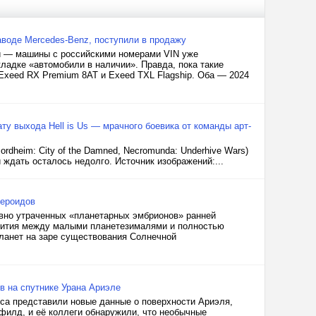
воде Mercedes-Benz, поступили в продажу
ки — машины с российскими номерами VIN уже
ладке «автомобили в наличии». Правда, пока такие
Exeed RX Premium 8AT и Exeed TXL Flagship. Оба — 2024
ату выхода Hell is Us — мрачного боевика от команды арт-
rdheim: City of the Damned, Necromunda: Underhive Wars)
 ждать осталось недолго. Источник изображений:...
тероидов
вно утраченных «планетарных эмбрионов» ранней
звития между малыми планетезималями и полностью
ланет на заре существования Солнечной
в на спутнике Урана Ариэле
са представили новые данные о поверхности Ариэля,
филд, и её коллеги обнаружили, что необычные