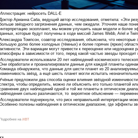
Иллюстрация: нейросеть DALL-E
Доктор Арианна Саба, ведущий автор исследования, отметила: «Эти ре
больше звёздного загрязнения данных, чем ожидали. Уточняя наше поним
интерпретацию экзопланет, мы можем улучшить наши модели и более э
данных, которые будут получены в ходе миссий James Webb, Ariel и Twin
Александра Томпсон, соавтор исследования, объяснила, что некоторые
большую долю более холодных (тёмных) и более горячих (ярких) областе
активности. Эти вариации могут привести к переоценке или недооценке 
атмосферы в зависимости от того, перед какой частью звезды проходит 
Исследователи использовали 20 лет наблюдений космического телескоп
Они обработали и проанализировали данные для каждой планеты одинак
Команда обнаружила, что данные для шести планет из 20 анализируем
изменчивость звёзд, а ещё шесть планет могли испытать незначительно
Учёные предложили два способа оценки влияния звёздной изменчивост
спектра, чтобы определить, можно ли объяснить его только планетой и
сравнение двух наблюдений одной и той же планеты в оптическом диапа
наблюдения сильно различаются, то вероятное объяснение — переменна
Исследователи подчеркнули, что риск неправильной интерпретации можн
Особенно полезны наблюдения в оптическом диапазоне, где эффекты зв
Подробнее на
iXBT