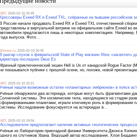
Предыдущие новости
iXBT
, 2025-02-10 20:45
Кроссоверы Exeed RX и Exeed TXL, собранные на бывшем российском за
В России начали продавать Exeed RX и Exeed TXL отечественной сбор
представлены в виртуальной витрине на официальном сайте Exeed во вк
автомобили предлагаются лишь в некоторых комплектациях. Например, 
года выпуска. Фото:...
3Dnews.ru
, 2025-02-10 20:45
В разгар слухов о февральской State of Play магазин Xbox «засветил» д
директора последних Deus Ex
Мрачный приключенческий экшен Hell is Us от канадской Rogue Factor (Mo
не показывался публике с прошлой осени, но, похоже, новой презентации
iXBT
, 2025-02-10 20:21
Учёные нашли возможные остатки «планетарных эмбрионов» в поясе ас
Учёные обнаружили два астероида, которые могут быть фрагментами да
Солнечной системы. Эти космические тела, находящиеся на стадии ра
сформированными планетами, играли ключевую роль в формировании п
системы. Исследование фокусируется на астероидах в...
iXBT
, 2025-02-10 19:56
Исследователи предполагают наличие активных геологических процессо
Учёные из Лаборатории прикладной физики Университета Джонса Хопкин
одного из спутников Урана. Ведущий автор исследования, Хлоя Беддинг