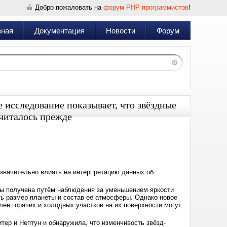
Добро пожаловать на
форум PHP программистов
!
вная
Документация
Новости
Форум
 исследование показывает, что звёздные
считалось прежде
Дата:
2025-
02-
10
20:34
 значительно влиять на интерпретацию данных об
ы получена путём наблюдения за уменьшением яркости
ть размер планеты и состав её атмосферы. Однако новое
лее горячих и холодных участков на их поверхности могут
ер и Нептун и обнаружила, что изменчивость звёзд-