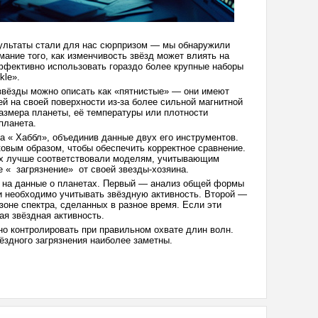
зультаты стали для нас сюрпризом — мы обнаружили
ание того, как изменчивость звёзд может влиять на
ффективно использовать гораздо более крупные наборы
kle».
 звёзды можно описать как «пятнистые» — они имеют
й на своей поверхности из-за более сильной магнитной
размера планеты, её температуры или плотности
планета.
а « Хаббл», объединив данные двух его инструментов.
овым образом, чтобы обеспечить корректное сравнение.
ых лучше соответствовали моделям, учитывающим
е « загрязнение» от своей звезды-хозяина.
и на данные о планетах. Первый — анализ общей формы
ли необходимо учитывать звёздную активность. Второй —
зоне спектра, сделанных в разное время. Если эти
я звёздная активность.
о контролировать при правильном охвате длин волн.
ёздного загрязнения наиболее заметны.