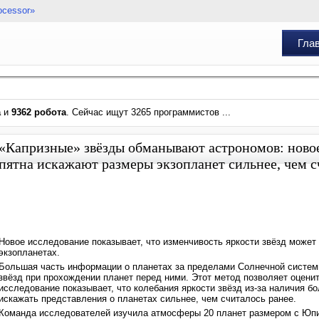
ocessor»
Гла
а
и
9362 робота
. Сейчас ищут 3265 программистов ...
«Капризные» звёзды обманывают астрономов: новое
пятна искажают размеры экзопланет сильнее, чем 
Новое исследование показывает, что изменчивость яркости звёзд может
экзопланетах.
Большая часть информации о планетах за пределами Солнечной систем
звёзд при прохождении планет перед ними. Этот метод позволяет оцени
исследование показывает, что колебания яркости звёзд из-за наличия бо
искажать представления о планетах сильнее, чем считалось ранее.
Команда исследователей изучила атмосферы 20 планет размером с Юпит