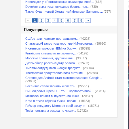
Неполадки у «Ростелекома» стали причиной...
(672)
Devolver выкатила последнее бесплатное...
(730)
Таким будет новый бюджетный флагман Samsung:...
(797)
<
1
2
3
4
5
6
7
8
>
Популярные
США стали главным поставщиком...
(40228)
Character.AI запустила короткие ИИ-сериалы...
(39680)
Инженеры уложили HBM на бок —...
(39395)
Китайские специалисты заявили,...
(34199)
Морские сражения, крупнейшая...
(33577)
Датамайнер раскрыл дату релиза...
(32403)
Тысячи сотрудников Google требуют...
(28604)
Thermaltake представила блок питания,...
(26694)
Chrome для Android стал заметно плавнее: Google...
(23087)
Россияне стали звонить и писать...
(22251)
Вышел релиз OpenIDE Pro — корпоративной...
(20814)
Mitsubishi начнёт выпускать по 1000...
(20347)
Игра в стиле «Джона Уика», новая...
(19183)
Геймер отсудил у Microsoft свой аккаунт...
(18271)
Tesla поставила рекорд по числу...
(17422)