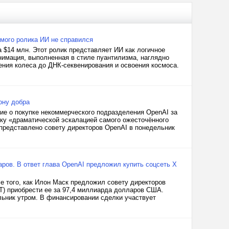
амого ролика ИИ не справился
 $14 млн. Этот ролик представляет ИИ как логичное
имация, выполненная в стиле пуантилизма, наглядно
ения колеса до ДНК-секвенирования и освоения космоса.
ону добра
ие о покупке некоммерческого подразделения OpenAI за
елку «драматической эскалацией самого ожесточённого
представлено совету директоров OpenAI в понедельник
ров. В ответ глава OpenAI предложил купить соцсеть X
е того, как Илон Маск предложил совету директоров
PT) приобрести ее за 97,4 миллиарда долларов США.
ьник утром. В финансировании сделки участвует