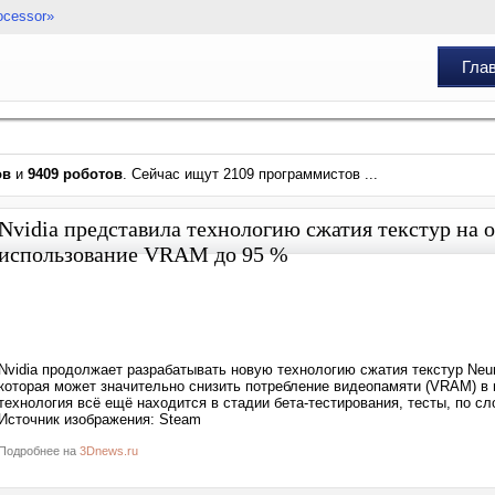
ocessor»
Гла
ов
и
9409 роботов
. Сейчас ищут 2109 программистов ...
Nvidia представила технологию сжатия текстур на
использование VRAM до 95 %
Nvidia продолжает разрабатывать новую технологию сжатия текстур Neura
которая может значительно снизить потребление видеопамяти (VRAM) в 
технология всё ещё находится в стадии бета-тестирования, тесты, по с
Источник изображения: Steam
Подробнее на
3Dnews.ru