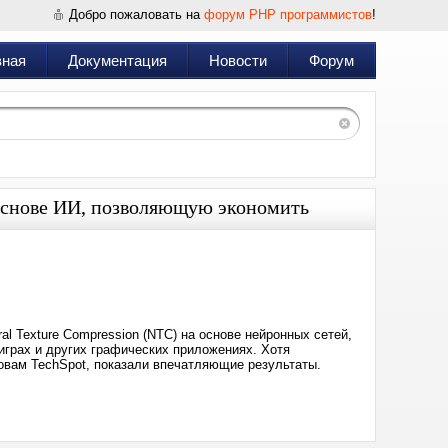
Добро пожаловать на
форум PHP программистов
!
вная
Документация
Новости
Форум
 основе ИИ, позволяющую экономить
Дата:
2025-
02-
11
04:54
l Texture Compression (NTC) на основе нейронных сетей,
играх и других графических приложениях. Хотя
ловам TechSpot, показали впечатляющие результаты.