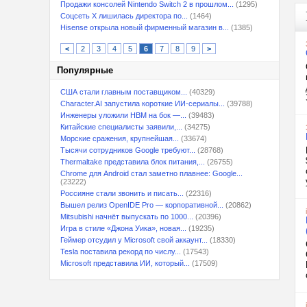
Продажи консолей Nintendo Switch 2 в прошлом...
(1295)
Соцсеть X лишилась директора по...
(1464)
Hisense открыла новый фирменный магазин в...
(1385)
<
2
3
4
5
6
7
8
9
>
Популярные
США стали главным поставщиком...
(40329)
Character.AI запустила короткие ИИ-сериалы...
(39788)
Инженеры уложили HBM на бок —...
(39483)
Китайские специалисты заявили,...
(34275)
Морские сражения, крупнейшая...
(33674)
Тысячи сотрудников Google требуют...
(28768)
Thermaltake представила блок питания,...
(26755)
Chrome для Android стал заметно плавнее: Google...
(23222)
Россияне стали звонить и писать...
(22316)
Вышел релиз OpenIDE Pro — корпоративной...
(20862)
Mitsubishi начнёт выпускать по 1000...
(20396)
Игра в стиле «Джона Уика», новая...
(19235)
Геймер отсудил у Microsoft свой аккаунт...
(18330)
Tesla поставила рекорд по числу...
(17543)
Microsoft представила ИИ, который...
(17509)