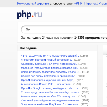
Рекурсивный акроним
словосочетания
«PHP: Hypertext Prepr
За последние 24 часа нас посетили
148356 программист
Последние
«Это на 100 % не то, что мы хотели»: бывший...
(1365)
«Росатом» построит первый ветропарк в...
(1169)
Акционеры Samsung и SK hynix потребовали...
(1149)
Марсоход Perseverance впервые показал, как...
(1228)
Дефицит памяти грозит производству iPhone 18...
(1120)
Слежка под видом популярных приложений:...
(1070)
OpenAI попросила суд отклонить иск Apple,...
(1281)
Анонсирована Beaten Path — пошаговая...
(1291)
OpenAI и Google решили, что будущее ИИ — за...
(998)
Trouver представила в России линейку техники...
(1180)
Анонсирован смартфон Vivo S2 с изогнутым...
(1340)
«Частный узел» Apple не оправдал название —...
(1162)
Sony начала клеймить PlayStation 5 стикерами...
(1178)