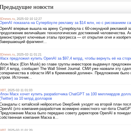
Предыдущие новости
3Dnews.ru
, 2025-02-10 12:27
OpenAI показала на Супербоуле рекламу за $14 млн, но с рисованием с
OpenAI впервые вышла на арену Супербоула с 60-секундной рекламой за
продолжение величайших технологических достижений человечества. Ан
демонстрирует ключевые этапы прогресса — от открытия огня и изобрет
Завершающий фрагмент...
3Dnews.ru
, 2025-02-11 01:21
Маск предложил купить OpenAI за $97,4 млрд, чтобы вернуть её на стор
Илон Маск (Elon Musk) во главе группы инвесторов выдвинул предложен
$97,4 млрд, сообщает The Wall Street Journal. СМИ уже назвали эту сд
соперничества в области ИИ в Кремниевой долине». Предложение было 
утром. Источник...
iXBT
, 2025-02-11 01:03
Илон Маск хочет купить разработчика ChatGPT за 100 миллиардов долла
(Twitter) за 10 млрд долларов
Скандалы с китайской нейросетью DeepSeek уходят на второй план посл
OpenAI (это компания-разработчик всемирно известного чат-бота ChatG
Предложение Маска было передано совету директоров OpenAI в понедел
собственная компания Маска в...
iXBT
, 2025-02-11 01:20