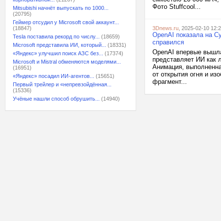
Фото Stuffcool...
Mitsubishi начнёт выпускать по 1000...
(20795)
Геймер отсудил у Microsoft свой аккаунт...
(18847)
3Dnews.ru
, 2025-02-10 12:
OpenAI показала на С
Tesla поставила рекорд по числу...
(18659)
справился
Microsoft представила ИИ, который...
(18331)
OpenAI впервые вышла
«Яндекс» улучшил поиск АЗС без...
(17374)
представляет ИИ как 
Microsoft и Mistral обменяются моделями...
Анимация, выполненна
(16951)
от открытия огня и и
«Яндекс» посадил ИИ-агентов...
(15651)
фрагмент...
Первый трейлер и «непревзойдённая...
(15336)
Учёные нашли способ обрушить...
(14940)