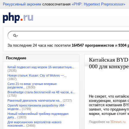
Рекурсивный акроним
словосочетания
«PHP: Hypertext Preprocessor»
За последние 24 часа нас посетили
164547 программистов
и
9304 
Последние
Китайская BYD 
000 для конкуре
Китай подвесил над морем 16-мегаваттную...
(2535)
Новая статья: Kusan: City of Wolves —...
(1867)
Сито 21-го века: ученые впервые
разделили...
(2630)
Breathedge стала бесплатной на 48 часов, а...
(1755)
Не секрет, что китай
конкуренции, которая
Ракетный двигатель напечатали на...
(2727)
остаётся компания BYD
OpenAI приостановила разработку ИИ-
модели...
(1799)
заявил, что продвину
марки, которые стоят 
Новый геймплейный трейлер подтвердил
дату...
(1803)
Подробнее на
3Dnews.ru
Для марсианских вертолётов нового
поколения...
(2466)