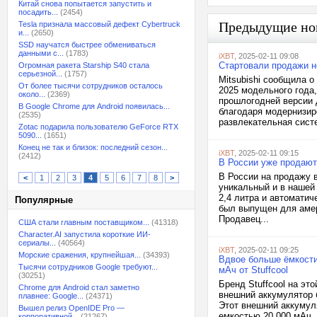
Китай снова попытается запустить и
посадить...
(2454)
Предыдущие но
Tesla признала массовый дефект Cybertruck
и...
(2650)
SSD научатся быстрее обмениваться
данными с...
(1783)
iXBT
, 2025-02-11 09:08
Стартовали продажи но
Огромная ракета Starship S40 стала
серьезной...
(1757)
Mitsubishi сообщила о
От более тысячи сотрудников осталось
2025 модельного года,
около...
(2369)
прошлогодней версии
В Google Chrome для Android появилась...
благодаря модернизир
(2535)
развлекательная систе
Zotac подарила пользователю GeForce RTX
5090...
(1651)
Конец не так и близок: последний сезон...
iXBT
, 2025-02-11 09:15
(2412)
В России уже продают 
В России на продажу в
<
1
2
3
4
5
6
7
8
>
уникальный и в нашей
2,4 литра и автомати
Популярные
был выпущен для амер
Продавец...
США стали главным поставщиком...
(41318)
Character.AI запустила короткие ИИ-
сериалы...
(40564)
iXBT
, 2025-02-11 09:25
Морские сражения, крупнейшая...
(34393)
Вдвое больше ёмкости
Тысячи сотрудников Google требуют...
мАч от Stuffcool
(30251)
Бренд Stuffcool на эт
Chrome для Android стал заметно
внешний аккумулятор 
плавнее: Google...
(24371)
Этот внешний аккумул
Вышел релиз OpenIDE Pro —
емкостью 20 000 мАч, 
корпоративной...
(21267)