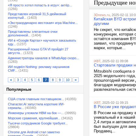
(1358)
Предыдущие но
«Я просто хотел попасть в игру»: актёр...
(1266)
Представлен игровой 31,5-дюймовый
3Dnews.ru
, 2025-02-11 10:0
изогнутый...
(1403)
Китайская BYD встроит
«Экстраординарно жестокая» игра Machine...
другими
(1246)
Не секрет, что китай
Представлены элегантные очки
конкуренции, которая
дополненной...
(1404)
остаётся компания BYD
ИИ в «Google Картах» научился заказывать
заявил, что продвину
еду...
(1237)
марки, которые...
Расширенный показ GTA VI пройдёт 27
августа...
(1323)
Администраторы каналов в WhatsApp скоро...
iXBT
, 2025-02-11 09:08
(1283)
Стартовали продажи но
ИИ подвёл Nothing: рекламу наушников
CMF...
(1431)
Mitsubishi сообщила о
2025 модельного года,
<
3
4
5
6
7
8
9
10
>
прошлогодней версии
благодаря модернизир
Популярные
развлекательная систе
США стали главным поставщиком...
(41055)
iXBT
, 2025-02-11 09:15
Character.AI запустила короткие ИИ-
В России уже продают 
сериалы...
(40340)
В России на продажу в
Инженеры уложили HBM на бок —...
(39955)
уникальный и в нашей
Морские сражения, крупнейшая...
(34162)
2,4 литра и автомати
Тысячи сотрудников Google требуют...
был выпущен для амер
(29804)
Продавец...
Chrome для Android стал заметно
плавнее: Google...
(24004)