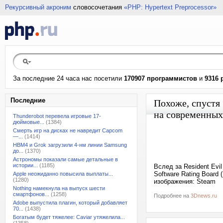
Рекурсивный акроним
словосочетания
«PHP: Hypertext Preprocessor»
За последние 24 часа нас посетили
170907 программистов
и
9316 
Последние
Похоже, спустя 
на современных
Thunderobot перевела игровые 17-
дюймовые...
(1384)
Смерть игр на дисках не навредит Capcom
—...
(1414)
HBM4 и Grok загрузили 4-нм линии Samsung
до...
(1370)
Астрономы показали самые детальные в
истории...
(1185)
Вслед за Resident Evi
Software Rating Board
Apple неожиданно повысила выплаты...
(1280)
изображения: Steam
Nothing намекнула на выпуск шести
смартфонов...
(1258)
Подробнее на
3Dnews.ru
Adobe выпустила плагин, который добавляет
70...
(1438)
Богатым будет тяжелее: Caviar утяжелила...