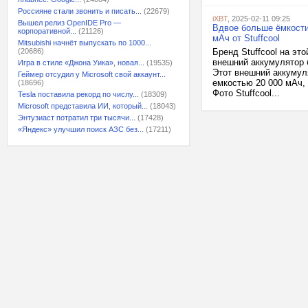
Россияне стали звонить и писать...
(22679)
iXBT
, 2025-02-11 09:25
Вышел релиз OpenIDE Pro —
Вдвое больше ёмкости
корпоративной...
(21126)
мАч от Stuffcool
Mitsubishi начнёт выпускать по 1000...
(20686)
Бренд Stuffcool на эт
внешний аккумулятор 
Игра в стиле «Джона Уика», новая...
(19535)
Этот внешний аккумул
Геймер отсудил у Microsoft свой аккаунт...
емкостью 20 000 мАч, 
(18696)
Фото Stuffcool...
Tesla поставила рекорд по числу...
(18309)
Microsoft представила ИИ, который...
(18043)
Энтузиаст потратил три тысячи...
(17428)
«Яндекс» улучшил поиск АЗС без...
(17211)