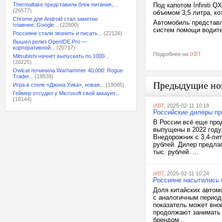
Thermaltake представила блок питания,...
Под капотом Infiniti
(26577)
объемом 3,5 литра, к
Chrome для Android стал заметно
Автомобиль представ
плавнее: Google...
(22800)
систем помощи водите
Россияне стали звонить и писать...
(22126)
Вышел релиз OpenIDE Pro —
корпоративной...
(20717)
Подробнее на
iXBT
Mitsubishi начнёт выпускать по 1000...
(20225)
Owlcat починила Warhammer 40,000: Rogue
Trader...
(19539)
Предыдущие но
Игра в стиле «Джона Уика», новая...
(19085)
Геймер отсудил у Microsoft свой аккаунт...
(18144)
iXBT
, 2025-02-11 10:18
Российские дилеры про
В России всё еще про
выпущены в 2022 году,
Внедорожник с 3,4-ли
рублей. Дилер предлаг
тыс. рублей. ...
iXBT
, 2025-02-11 10:24
Россияне насытились 
Доля китайских автом
с аналогичным период
показатель может вно
продолжают занимать 
брендом...