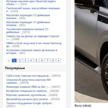
Испанцы научили один объектив видеть
объём —...
(810)
Тактический экшен, масштабные операции
и...
(1222)
Machenike переводит 17-дюймовые
игровые...
(925)
Machenike переводит 17-дюймовые
игровые...
(951)
Thunderobot перевела игровые 17-
дюймовые...
(1072)
Смерть игр на дисках не навредит Capcom
—...
(1099)
HBM4 и Grok загрузили 4-нм линии Samsung
до...
(1032)
Астрономы показали самые детальные в
истории...
(997)
<
1
2
3
4
5
6
7
8
>
Популярные
США стали главным поставщиком...
(39975)
Character.AI запустила короткие ИИ-
сериалы...
(39479)
Инженеры уложили HBM на бок —...
(39247)
Китайские специалисты заявили,...
(34035)
Морские сражения, крупнейшая...
(33363)
Датамайнер раскрыл дату релиза...
(32253)
Тысячи сотрудников Google требуют...
Фото Infiniti
(28337)