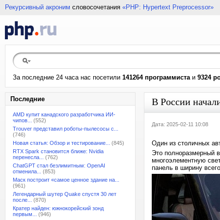
Рекурсивный акроним
словосочетания
«PHP: Hypertext Preprocessor»
За последние 24 часа нас посетили
141264 программиста
и
9324 р
Последние
В России начали
AMD купит канадского разработчика ИИ-
чипов...
(552)
Дата: 2025-02-11 10:08
Trouver представил роботы-пылесосы с...
(746)
Один из столичных авт
Новая статья: Обзор и тестирование...
(845)
RTX Spark становится ближе: Nvidia
Это полноразмерный в
перенесла...
(762)
многоэлементную свет
ChatGPT стал безлимитным: OpenAI
панель в ширину всего
отменила...
(853)
Маск построит «самое ценное здание на...
(961)
Легендарный шутер Quake спустя 30 лет
после...
(870)
Кратер найден: южнокорейский зонд
первым...
(946)