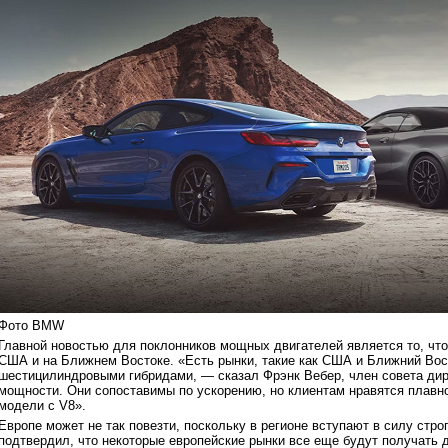
Фото BMW
Главной новостью для поклонников мощных двигателей является то, что
США и на Ближнем Востоке. «Есть рынки, такие как США и Ближний Вос
шестицилиндровыми гибридами, — сказал Фрэнк Вебер, член совета дир
мощности. Они сопоставимы по ускорению, но клиентам нравятся плавн
модели с V8».
Европе может не так повезти, поскольку в регионе вступают в силу стр
подтвердил, что некоторые европейские рынки все еще будут получать