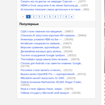
Смерть игр на дисках не навредит Capcom —...
(1077)
HBM4 и Grok загрузили 4-нм линии Samsung до...
(1007)
Астрономы показали самые детальные в истории...
(992)
<
1
2
3
4
5
6
7
8
>
Популярные
США стали главным поставщиком...
(39957)
Character.AI запустила короткие ИИ-сериалы...
(39463)
Инженеры уложили HBM на бок —...
(39240)
Китайские специалисты заявили,...
(34027)
Морские сражения, крупнейшая...
(33343)
Датамайнер раскрыл дату релиза...
(32240)
Тысячи сотрудников Google требуют...
(28322)
Thermaltake представила блок питания,...
(26570)
Chrome для Android стал заметно плавнее: Google...
(22779)
Россияне стали звонить и писать...
(22121)
Вышел релиз OpenIDE Pro — корпоративной...
(20712)
Mitsubishi начнёт выпускать по 1000...
(20219)
Owlcat починила Warhammer 40,000: Rogue Trader...
(19532)
Игра в стиле «Джона Уика», новая...
(19075)
Геймер отсудил у Microsoft свой аккаунт...
(18135)