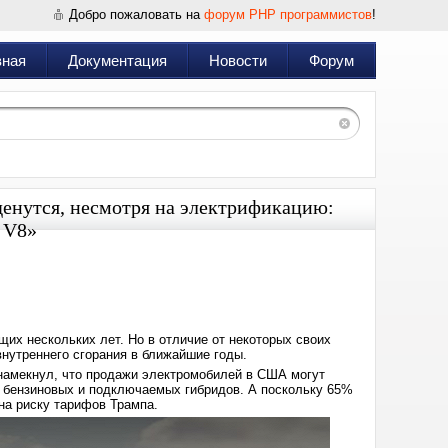
Добро пожаловать на
форум PHP программистов
!
вная
Документация
Новости
Форум
енутся, несмотря на электрификацию:
 V8»
Дата:
2025-
02-
11
12:41
их нескольких лет. Но в отличие от некоторых своих
внутреннего сгорания в ближайшие годы.
 намекнул, что продажи электромобилей в США могут
й бензиновых и подключаемых гибридов. А поскольку 65%
а риску тарифов Трампа.