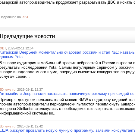
баварский автопроизводитель продолжает разрабатывать ДВС и искать 
Подробнее на
iXBT
Предыдущие новости
iXBT
, 2025-02-11 12:54
Китайский DeepSeek моментально очаровал россиян и стал №1: названы
данным Yota
В январе аудитория и мобильный трафик нейросетей в России выросли в
результаты исследования Yota. Самым популярным сервисом у россиян 
январе и наделала много шума, опередив именитых конкурентов по ряду
услугам своей...
3Dnews.ru
, 2025-02-11 12:37
Автомобили Jeep начали показывать навязчивую рекламу при каждой ос
Пример с доступом пользователей машин BMW к подогреву сидений толь
прочие автопроизводители периодически пытаются переплюнуть баварск
концерна Stellantis столкнулись с необходимостью закрывать всплыва
информационной системы во...
3Dnews.ru
, 2025-02-11 12:42
США рискуют провалить новую лунную программу, заявили консультан