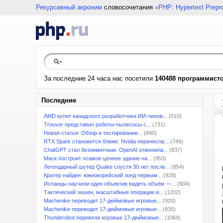
Рекурсивный акроним
словосочетания
«PHP: Hypertext Prepr
За последние 24 часа нас посетили
140488 программист
Последние
AMD купит канадского разработчика ИИ-чипов...
(510)
Trouver представил роботы-пылесосы с...
(731)
Новая статья: Обзор и тестирование...
(840)
RTX Spark становится ближе: Nvidia перенесла...
(749)
ChatGPT стал безлимитным: OpenAI отменила...
(837)
Маск построит «самое ценное здание на...
(953)
Легендарный шутер Quake спустя 30 лет после...
(854)
Кратер найден: южнокорейский зонд первым...
(928)
Испанцы научили один объектив видеть объём —...
(804)
Тактический экшен, масштабные операции и...
(1202)
Machenike переводит 17-дюймовые игровые...
(920)
Machenike переводит 17-дюймовые игровые...
(935)
Thunderobot перевела игровые 17-дюймовые...
(1064)