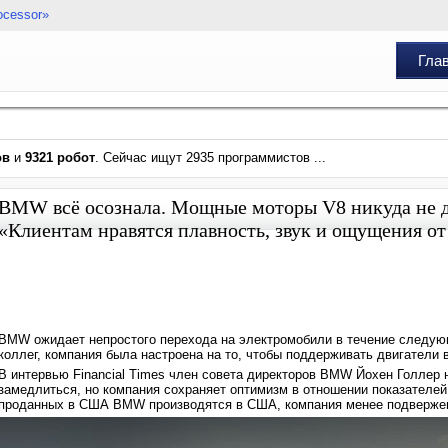
ocessor»
Гла
ов
и
9321 робот
. Сейчас ищут 2935 программистов ...
BMW всё осознала. Мощные моторы V8 никуда не д
«Клиентам нравятся плавность, звук и ощущения от
BMW ожидает непростого перехода на электромобили в течение следующ
коллег, компания была настроена на то, чтобы поддерживать двигатели 
В интервью Financial Times член совета директоров BMW Йохен Голлер
замедлиться, но компания сохраняет оптимизм в отношении показателе
проданных в США BMW производятся в США, компания менее подвержен