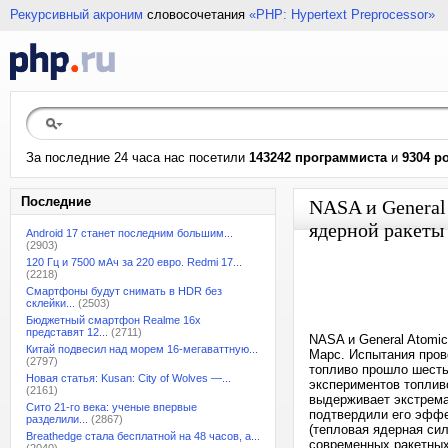
Рекурсивный акроним
словосочетания
«PHP: Hypertext Preprocessor»
За последние 24 часа нас посетили
143242 программиста
и
9304 р
Последние
NASA и General
ядерной ракеты
Android 17 станет последним большим...
(2903)
120 Гц и 7500 мАч за 220 евро. Redmi 17...
(2218)
Смартфоны будут снимать в HDR без
склейки...
(2503)
Бюджетный смартфон Realme 16x
представят 12...
(2711)
NASA и General Atomi
Китай подвесил над морем 16-мегаваттную...
Марс. Испытания пров
(2797)
топливо прошло шесть
Новая статья: Kusan: City of Wolves —...
экспериментов топлив
(2161)
выдерживает экстрема
Сито 21-го века: ученые впервые
подтвердили его эффе
разделили...
(2867)
(тепловая ядерная си
Breathedge стала бесплатной на 48 часов, а...
современных ракетных