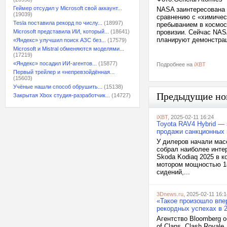
Геймер отсудил у Microsoft свой аккаунт...
NASA заинтересована 
(19039)
сравнению с «химичес
Tesla поставила рекорд по числу...
(18997)
пребыванием в космос
Microsoft представила ИИ, который...
(18641)
провизии. Сейчас NAS
планируют демонстрац
«Яндекс» улучшил поиск АЗС без...
(17579)
Microsoft и Mistral обменяются моделями...
(17219)
«Яндекс» посадил ИИ-агентов...
(15877)
Подробнее на
iXBT
Первый трейлер и «непревзойдённая...
(15603)
Учёные нашли способ обрушить...
(15138)
Предыдущие но
Закрытая Xbox студия-разработчик...
(14727)
iXBT
, 2025-02-11 16:24
Toyota RAV4 Hybrid — 
продажи санкционных 
У дилеров начали мас
собрал наиболее инте
Skoda Kodiaq 2025 в к
мотором мощностью 18
сидений,...
3Dnews.ru
, 2025-02-11 16:1
«Такое произошло впер
рекордных успехах в 
Агентство Bloomberg о
of Clans, Clash Royal