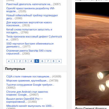
(2040)
Ракетный двигатель напечатали на...
(3087)
OpenAI приостановила разработку ИИ-
модели...
(2105)
Новый геймплейный трейлер подтвердил
дату...
(2090)
Для марсианских вертолётов нового
поколения...
(2819)
Китай снова попытается запустить и
посадить...
(2766)
Tesla признала массовый дефект Cybertruck
и...
(2897)
SSD научатся быстрее обмениваться
данными с...
(1977)
Огромная ракета Starship S40 стала
серьезной...
(2080)
<
1
2
3
4
5
6
7
8
>
Популярные
США стали главным поставщиком...
(41608)
Морские сражения, крупнейшая...
(34739)
Тысячи сотрудников Google требуют...
(30882)
Chrome для Android стал заметно
плавнее: Google...
(24807)
Вышел релиз OpenIDE Pro —
корпоративной...
(21460)
Mitsubishi начнёт выпускать по 1000...
Фото:General Atomics
(20958)