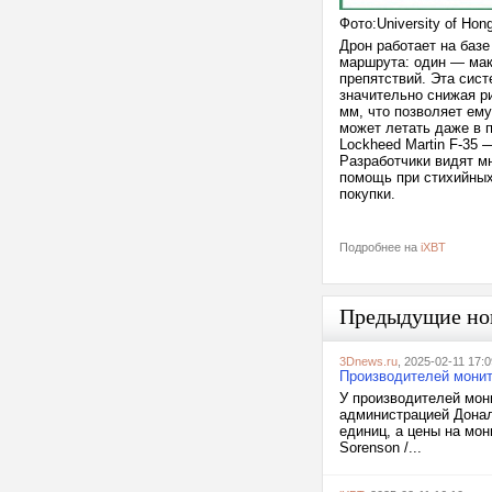
Фото:University of Hon
Дрон работает на баз
маршрута: один — мак
препятствий. Эта сис
значительно снижая р
мм, что позволяет ем
может летать даже в п
Lockheed Martin F-35 
Разработчики видят м
помощь при стихийных
покупки.
Подробнее на
iXBT
Предыдущие но
3Dnews.ru
, 2025-02-11 17:0
Производителей монит
У производителей мон
администрацией Донал
единиц, а цены на мон
Sorenson /...