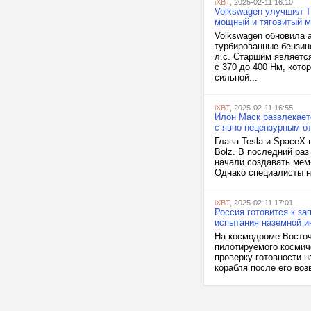
iXBT
, 2025-02-11 16:10
Volkswagen улучшил T
мощный и тяговитый мо
Volkswagen обновила а
турбированные бензино
л.с. Старшим является
с 370 до 400 Нм, кото
сильной...
iXBT
, 2025-02-11 16:55
Илон Маск развлекает
с явно нецензурным о
Глава Tesla и SpaceX 
Bolz. В последний раз
начали создавать мем-
Однако специалисты на
iXBT
, 2025-02-11 17:01
Россия готовится к за
испытания наземной 
На космодроме Восточ
пилотируемого космич
проверку готовности 
корабля после его во