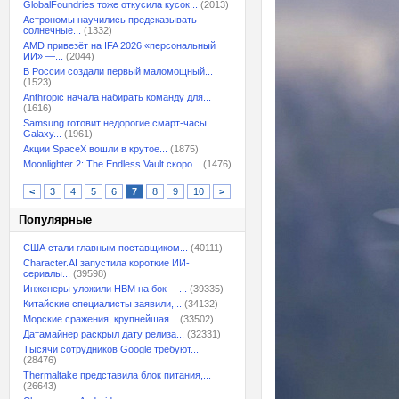
GlobalFoundries тоже откусила кусок...
(2013)
Астрономы научились предсказывать
солнечные...
(1332)
AMD привезёт на IFA 2026 «персональный
ИИ» —...
(2044)
В России создали первый маломощный...
(1523)
Anthropic начала набирать команду для...
(1616)
Samsung готовит недорогие смарт-часы
Galaxy...
(1961)
Акции SpaceX вошли в крутое...
(1875)
Moonlighter 2: The Endless Vault скоро...
(1476)
<
3
4
5
6
7
8
9
10
>
Популярные
США стали главным поставщиком...
(40111)
Character.AI запустила короткие ИИ-
сериалы...
(39598)
Инженеры уложили HBM на бок —...
(39335)
Китайские специалисты заявили,...
(34132)
Морские сражения, крупнейшая...
(33502)
Датамайнер раскрыл дату релиза...
(32331)
Тысячи сотрудников Google требуют...
(28476)
Thermaltake представила блок питания,...
(26643)