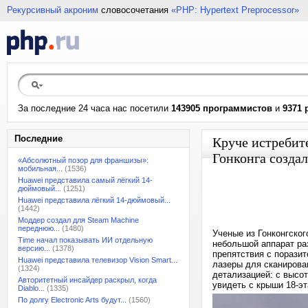
Рекурсивный акроним
словосочетания
«PHP: Hypertext Preprocessor»
За последние 24 часа нас посетили
143905 программистов
и
9371 
Последние
Круче истребите
Гонконга созда
«Абсолютный позор для франшизы»:
мобильная...
(1536)
Huawei представила самый лёгкий 14-
дюймовый...
(1251)
Huawei представила лёгкий 14-дюймовый...
(1442)
Моддер создал для Steam Machine
переднюю...
(1480)
Ученые из Гонконгско
Time начал показывать ИИ отдельную
небольшой аппарат раз
версию...
(1378)
препятствия с порази
Huawei представила телевизор Vision Smart...
лазеры для сканирова
(1324)
детализацией: с высо
Авторитетный инсайдер раскрыл, когда
увидеть с крыши 18-эт
Diablo...
(1335)
По долгу Electronic Arts будут...
(1560)