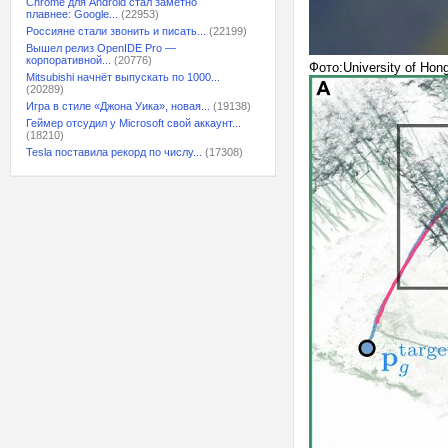
Chrome для Android стал заметно
плавнее: Google...
(22953)
Россияне стали звонить и писать...
(22199)
Вышел релиз OpenIDE Pro —
корпоративной...
(20776)
Фото:University of Hon
Mitsubishi начнёт выпускать по 1000...
(20289)
Игра в стиле «Джона Уика», новая...
(19138)
Геймер отсудил у Microsoft свой аккаунт...
(18210)
Tesla поставила рекорд по числу...
(17308)