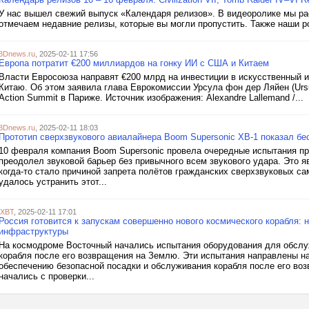
У нас вышел свежий выпуск «Календаря релизов». В видеоролике мы расс
отмечаем недавние релизы, которые вы могли пропустить. Также наши ро
3Dnews.ru
, 2025-02-11 17:56
Европа потратит €200 миллиардов на гонку ИИ с США и Китаем
Власти Евросоюза направят €200 млрд на инвестиции в искусственный 
Китаю. Об этом заявила глава Еврокомиссии Урсула фон дер Ляйен (Ursu
Action Summit в Париже. Источник изображения: Alexandre Lallemand /...
3Dnews.ru
, 2025-02-11 18:03
Прототип сверхзвукового авиалайнера Boom Supersonic XB-1 показал бе
10 февраля компания Boom Supersonic провела очередные испытания пр
преодолел звуковой барьер без привычного всем звукового удара. Это я
когда-то стало причиной запрета полётов гражданских сверхзвуковых с
удалось устранить этот...
iXBT
, 2025-02-11 17:01
Россия готовится к запускам совершенно нового космического корабля:
инфраструктуры
На космодроме Восточный начались испытания оборудования для обслуж
корабля после его возвращения на Землю. Эти испытания направлены на
обеспечению безопасной посадки и обслуживания корабля после его во
начались с проверки...