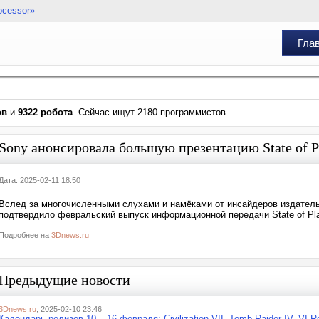
ocessor»
Гла
ов
и
9322 робота
. Сейчас ищут 2180 программистов ...
Sony анонсировала большую презентацию State of Pl
Дата: 2025-02-11 18:50
Вслед за многочисленными слухами и намёками от инсайдеров издательс
подтвердило февральский выпуск информационной передачи State of Pla
Подробнее на
3Dnews.ru
Предыдущие новости
3Dnews.ru
, 2025-02-10 23:46
Календарь релизов 10 – 16 февраля: Civilization VII, Tomb Raider IV–VI R