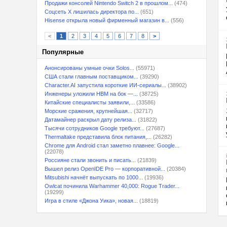
Продажи консолей Nintendo Switch 2 в прошлом...
(474)
Соцсеть X лишилась директора по...
(651)
Hisense открыла новый фирменный магазин в...
(556)
<
1
2
3
4
5
6
7
8
>
Популярные
Анонсированы умные очки Solos...
(55971)
США стали главным поставщиком...
(39290)
Character.AI запустила короткие ИИ-сериалы...
(38902)
Инженеры уложили HBM на бок —...
(38725)
Китайские специалисты заявили,...
(33586)
Морские сражения, крупнейшая...
(32717)
Датамайнер раскрыл дату релиза...
(31822)
Тысячи сотрудников Google требуют...
(27687)
Thermaltake представила блок питания,...
(26282)
Chrome для Android стал заметно плавнее: Google...
(22078)
Россияне стали звонить и писать...
(21839)
Вышел релиз OpenIDE Pro — корпоративной...
(20384)
Mitsubishi начнёт выпускать по 1000...
(19936)
Owlcat починила Warhammer 40,000: Rogue Trader...
(19299)
Игра в стиле «Джона Уика», новая...
(18819)