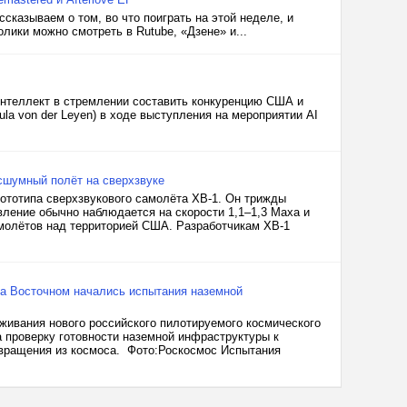
казываем о том, во что поиграть на этой неделе, и
лики можно смотреть в Rutube, «Дзене» и...
интеллект в стремлении составить конкуренцию США и
la von der Leyen) в ходе выступления на мероприятии AI
сшумный полёт на сверхзвуке
ототипа сверхзвукового самолёта XB-1. Он трижды
вление обычно наблюдается на скорости 1,1–1,3 Маха и
амолётов над территорией США. Разработчикам XB-1
 на Восточном начались испытания наземной
ивания нового российского пилотируемого космического
 проверку готовности наземной инфраструктуры к
звращения из космоса. Фото:Роскосмос Испытания