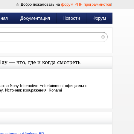
Добро пожаловать на
форум PHP программистов
!
вная
Документация
Новости
Форум
ay — что, где и когда смотреть
тво Sony Interactive Entertainment официально
y. Источник изображения: Konami
emastered и Afterlove EP