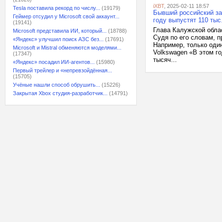
iXBT
, 2025-02-11 18:57
Tesla поставила рекорд по числу...
(19179)
Бывший российский за
Геймер отсудил у Microsoft свой аккаунт...
году выпустят 110 тыс
(19141)
Глава Калужской обла
Microsoft представила ИИ, который...
(18788)
Судя по его словам, 
«Яндекс» улучшил поиск АЗС без...
(17691)
Например, только один
Microsoft и Mistral обменяются моделями...
Volkswagen «В этом г
(17347)
тысяч...
«Яндекс» посадил ИИ-агентов...
(15980)
Первый трейлер и «непревзойдённая...
(15705)
Учёные нашли способ обрушить...
(15226)
Закрытая Xbox студия-разработчик...
(14791)