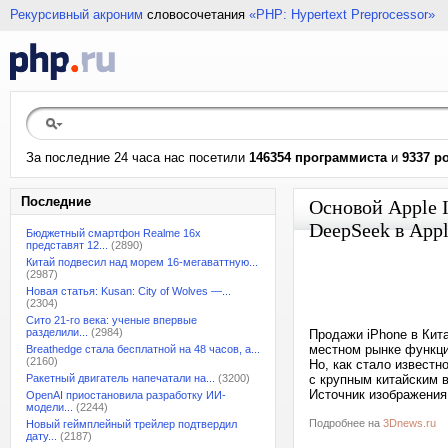
Рекурсивный акроним
словосочетания
«PHP: Hypertext Preprocessor»
За последние 24 часа нас посетили
146354 программиста
и
9337 р
Последние
Основой Apple I
DeepSeek в Appl
Бюджетный смартфон Realme 16x
представят 12...
(2890)
Китай подвесил над морем 16-мегаваттную...
(2987)
Новая статья: Kusan: City of Wolves —...
(2304)
Сито 21-го века: ученые впервые
разделили...
(2984)
Продажи iPhone в Кита
местном рынке функции
Breathedge стала бесплатной на 48 часов, а...
(2160)
Но, как стало известн
Ракетный двигатель напечатали на...
(3200)
с крупным китайским 
Источник изображения
OpenAI приостановила разработку ИИ-
модели...
(2244)
Подробнее на
3Dnews.ru
Новый геймплейный трейлер подтвердил
дату...
(2187)