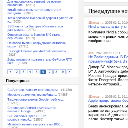
Для марсианских вертолётов нового
поколения...
(2961)
Предыдущие но
Китай снова попытается запустить и
посадить...
(2928)
Tesla признала массовый дефект Cybertruck
и...
(3033)
3Dnews.ru
, 2025-02-11 20:0
Nvidia назвала дату с
SSD научатся быстрее обмениваться
данными с...
(2073)
Компания Nvidia сооб
Огромная ракета Starship S40 стала
модели игровых лэпто
серьезной...
(2199)
изображения:
От более тысячи сотрудников осталось
около...
(2715)
В Google Chrome для Android появилась...
iXBT
, 2025-02-11 19:11
(2925)
Не Zeekr единым. В Р
Zotac подарила пользователю GeForce RTX
премиум-лифтбэка BY
5090...
(1959)
Дилер SC Moscow пре
BYD. Автомобиль дебю
<
2
3
4
5
6
7
8
9
>
России. Правда, приде
Фото: Dongchedi Диле
Популярные
четырехмоторной...
США стали главным поставщиком...
(41756)
Морские сражения, крупнейшая...
(34888)
3Dnews.ru
, 2025-02-11 19:1
Тысячи сотрудников Google требуют...
Apple представила бе
(31242)
Beats анонсировала б
Chrome для Android стал заметно
развитие выпущенных 
плавнее: Google...
(24986)
характерный для лине
Вышел релиз OpenIDE Pro —
легче. Футляр также «
корпоративной...
(21563)
Mitsubishi начнёт выпускать по 1000...
(21026)