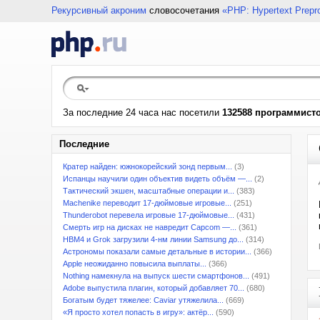
Рекурсивный акроним
словосочетания
«PHP: Hypertext Prepr
За последние 24 часа нас посетили
132588 программист
Последние
Кратер найден: южнокорейский зонд первым...
(3)
Испанцы научили один объектив видеть объём —...
(2)
Тактический экшен, масштабные операции и...
(383)
Machenike переводит 17-дюймовые игровые...
(251)
Thunderobot перевела игровые 17-дюймовые...
(431)
Смерть игр на дисках не навредит Capcom —...
(361)
HBM4 и Grok загрузили 4-нм линии Samsung до...
(314)
Астрономы показали самые детальные в истории...
(366)
Apple неожиданно повысила выплаты...
(366)
Nothing намекнула на выпуск шести смартфонов...
(491)
Adobe выпустила плагин, который добавляет 70...
(680)
Богатым будет тяжелее: Caviar утяжелила...
(669)
«Я просто хотел попасть в игру»: актёр...
(590)