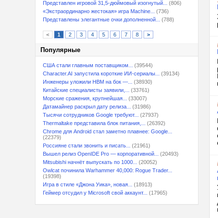
Представлен игровой 31,5-дюймовый изогнутый...
(806)
«Экстраординарно жестокая» игра Machine...
(736)
Представлены элегантные очки дополненной...
(788)
<
1
2
3
4
5
6
7
8
>
Популярные
США стали главным поставщиком...
(39544)
Character.AI запустила короткие ИИ-сериалы...
(39134)
Инженеры уложили HBM на бок —...
(38930)
Китайские специалисты заявили,...
(33761)
Морские сражения, крупнейшая...
(33007)
Датамайнер раскрыл дату релиза...
(31986)
Тысячи сотрудников Google требуют...
(27937)
Thermaltake представила блок питания,...
(26392)
Chrome для Android стал заметно плавнее: Google...
(22379)
Россияне стали звонить и писать...
(21961)
Вышел релиз OpenIDE Pro — корпоративной...
(20493)
Mitsubishi начнёт выпускать по 1000...
(20052)
Owlcat починила Warhammer 40,000: Rogue Trader...
(19398)
Игра в стиле «Джона Уика», новая...
(18913)
Геймер отсудил у Microsoft свой аккаунт...
(17965)