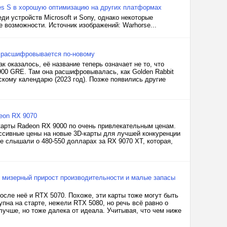
ies S в хорошую оптимизацию на других платформах
ди устройств Microsoft и Sony, однако некоторые
 возможности. Источник изображений: Warhorse...
ь расшифровывается по-новому
оказалось, её название теперь означает не то, что
00 GRE. Там она расшифровывалась, как Golden Rabbit
йскому календарю (2023 год). Позже появились другие
eon RX 9070
карты Radeon RX 9000 по очень привлекательным ценам.
ссивные цены на новые 3D-карты для лучшей конкуренции
уже слышали о 480-550 долларах за RX 9070 XT, которая,
т мизерный прирост производительности и малые запасы
осле неё и RTX 5070. Похоже, эти карты тоже могут быть
пна на старте, нежели RTX 5080, но речь всё равно о
лучше, но тоже далека от идеала. Учитывая, что чем ниже