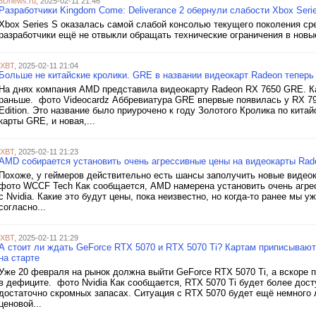
3Dnews.ru
, 2025-02-11 21:46
Разработчики Kingdom Come: Deliverance 2 обернули слабости Xbox Ser
Xbox Series S оказалась самой слабой консолью текущего поколения сре
разработчики ещё не отвыкли обращать технические ограничения в новые
iXBT
, 2025-02-11 21:04
Больше не китайские кролики. GRE в названии видеокарт Radeon тепер
На днях компания AMD представила видеокарту Radeon RX 7650 GRE. Как 
раньше. фото Videocardz Аббревиатура GRE впервые появилась у RX 79
Edition. Это название было приурочено к году Золотого Кролика по кита
карты GRE, и новая,...
iXBT
, 2025-02-11 21:23
AMD собирается установить очень агрессивные цены на видеокарты Rad
Похоже, у геймеров действительно есть шансы заполучить новые видео
фото WCCF Tech Как сообщается, AMD намерена установить очень агре
с Nvidia. Какие это будут цены, пока неизвестно, но когда-то ранее мы 
согласно...
iXBT
, 2025-02-11 21:29
А стоит ли ждать GeForce RTX 5070 и RTX 5070 Ti? Картам приписываю
на старте
Уже 20 февраля на рынок должна выйти GeForce RTX 5070 Ti, а вскоре п
в дефиците. фото Nvidia Как сообщается, RTX 5070 Ti будет более досту
достаточно скромных запасах. Ситуация с RTX 5070 будет ещё немного 
ценовой...