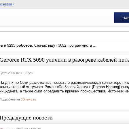
ocessor»
Гла
ов
и
9295 роботов
. Сейчас ищут 3052 программиста ...
GeForce RTX 5090 уличили в разогреве кабелей пит
Дата: 2025-02-11 22:23
На днях по Сети разлетелась новость о расплавившемся коннекторе пит
компьютерный энтузиаст Роман «Der8auer» Хартунг (Roman Hartung) вып
инцидента, а также смог определить причину происшествия. Источник из
Подробнее на
3Dnews.ru
Предыдущие новости