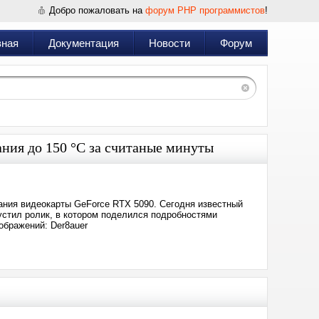
Добро пожаловать на
форум PHP программистов
!
вная
Документация
Новости
Форум
ания до 150 °C за считаные минуты
ания видеокарты GeForce RTX 5090. Сегодня известный
устил ролик, в котором поделился подробностями
ображений: Der8auer