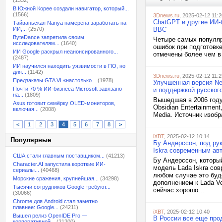
(1332)
В Южной Корее создали навигатор, который...
(1566)
3Dnews.ru
, 2025-02-12 11:2
ChatGPT и другие ИИ-
Тайваньская Nanya намерена заработать на
ИИ,...
(2570)
BBC
ByteDance запретила своим
Четыре самых популяр
исследователям...
(1640)
ошибок при подготовк
ИИ Google раскрыл неанонсированного...
отмечены более чем в 
(2487)
ИИ научился находить уязвимости в ПО, но
для...
(1142)
3Dnews.ru
, 2025-02-12 11:2
Предзаказы GTA VI «настолько...
(1978)
Улучшенная версия Ne
Почти 70 % ИИ-бизнеса Microsoft завязано
и поддержкой русског
на...
(1809)
Вышедшая в 2006 году 
Asus готовит семёрку OLED-мониторов,
Obsidian Entertainmen
включая...
(2008)
Media. Источник изобр
<
1
2
3
4
5
6
7
8
>
iXBT
, 2025-02-12 10:14
Популярные
Бу Андерссон, под рук
Iskra современным ав
США стали главным поставщиком...
(41213)
Бу Андерссон, которы
Character.AI запустила короткие ИИ-
модель Lada Iskra со
сериалы...
(40468)
любом случае это буд
Морские сражения, крупнейшая...
(34298)
дополнением к Lada Ve
Тысячи сотрудников Google требуют...
сейчас хорошо...
(30066)
Chrome для Android стал заметно
плавнее: Google...
(24211)
iXBT
, 2025-02-12 10:40
Вышел релиз OpenIDE Pro —
В России все еще про
корпоративной...
(21200)