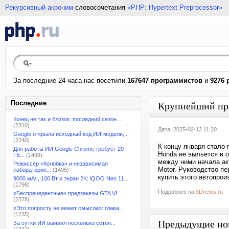
Рекурсивный акроним
словосочетания
«PHP: Hypertext Preprocessor»
За последние 24 часа нас посетили
167647 программистов
и
9276 
Последние
Крупнейший прои
Конец не так и близок: последний сезон...
(2310)
Дата: 2025-02-12 11:20
Google открыла исходный код ИИ-модели,...
(2240)
К концу января стало 
Для работы ИИ Google Chrome требует 20
Honda не выльется в 
ГБ...
(1498)
между ними начала ак
Режиссёр «Колобка» и независимая
Motor. Руководство пе
лаборатория...
(1495)
купить этого автопрои
9000 мАч, 100 Вт и экран 2K: iQOO Neo 11...
(1798)
Подробнее на
3Dnews.ru
«Беспрецедентные» предзаказы GTA VI...
(2378)
«Это попросту не имеет смысла»: глава...
(1235)
Предыдущие но
За сутки ИИ выявил несколько сотен...