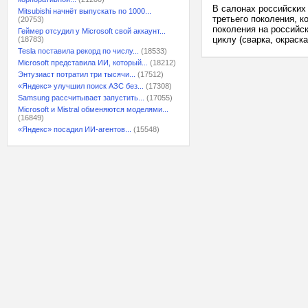
В салонах российских
Mitsubishi начнёт выпускать по 1000...
третьего поколения, к
(20753)
поколения на российс
Геймер отсудил у Microsoft свой аккаунт...
циклу (сварка, окраск
(18783)
Tesla поставила рекорд по числу...
(18533)
Microsoft представила ИИ, который...
(18212)
Энтузиаст потратил три тысячи...
(17512)
«Яндекс» улучшил поиск АЗС без...
(17308)
Samsung рассчитывает запустить...
(17055)
Microsoft и Mistral обменяются моделями...
(16849)
«Яндекс» посадил ИИ-агентов...
(15548)