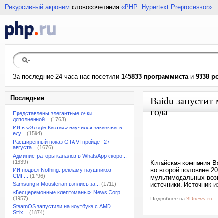
Рекурсивный акроним
словосочетания
«PHP: Hypertext Preprocessor»
За последние 24 часа нас посетили
145833 программиста
и
9338 р
Последние
Baidu запустит
года
Представлены элегантные очки
дополненной...
(1763)
ИИ в «Google Картах» научился заказывать
еду...
(1594)
Расширенный показ GTA VI пройдёт 27
августа...
(1676)
Администраторы каналов в WhatsApp скоро...
(1639)
Китайская компания B
во второй половине 20
ИИ подвёл Nothing: рекламу наушников
CMF...
(1796)
мультимодальных воз
Samsung и Mousterian взялись за...
(1711)
источники. Источник и
«Бесцеремонные клептоманы»: News Corp....
(1957)
Подробнее на
3Dnews.ru
SteamOS запустили на ноутбуке с AMD
Strix...
(1874)