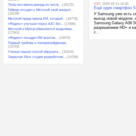
iXBT
, 2025-02-12 16:30
Tesla поставила рекорд по числу...
(19172)
Ещё один смартфон Sa
Геймер отсудил у Microsoft свой аккаунт...
(19138)
У Samsung уже есть см
выход новой модели, 
Microsoft представила ИИ, который...
(18779)
Samsung Galaxy A06 5
«Яндекс» улучшил поиск АЗС без...
(17686)
разрешением HD+ и ка
Microsoft и Mistral обменяются моделями...
с...
(17341)
«Яндекс» посадил ИИ-агентов...
(15975)
Первый трейлер и «непревзойдённая...
(15703)
Учёные нашли способ обрушить...
(15219)
Закрытая Xbox студия-разработчик...
(14790)