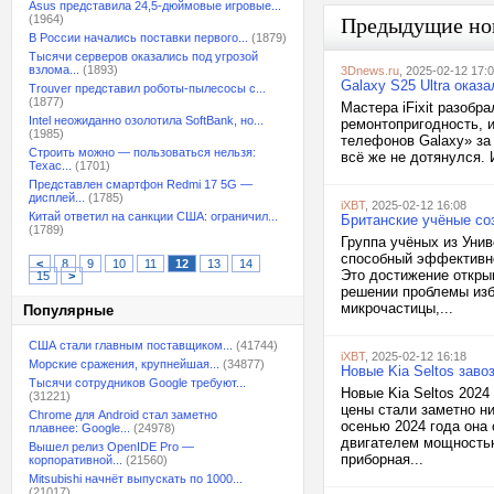
Asus представила 24,5-дюймовые игровые...
(1964)
Предыдущие но
В России начались поставки первого...
(1879)
Тысячи серверов оказались под угрозой
взлома...
(1893)
3Dnews.ru
, 2025-02-12 17:
Galaxy S25 Ultra оказ
Trouver представил роботы-пылесосы с...
(1877)
Мастера iFixit разобр
Intel неожиданно озолотила SoftBank, но...
ремонтопригодность, 
(1985)
телефонов Galaxy» за 
Строить можно — пользоваться нельзя:
всё же не дотянулся. 
Техас...
(1701)
Представлен смартфон Redmi 17 5G —
дисплей...
(1785)
iXBT
, 2025-02-12 16:08
Китай ответил на санкции США: ограничил...
Британские учёные со
(1789)
Группа учёных из Уни
способный эффективно
<
8
9
10
11
12
13
14
Это достижение откры
15
>
решении проблемы изб
микрочастицы,...
Популярные
США стали главным поставщиком...
(41744)
iXBT
, 2025-02-12 16:18
Морские сражения, крупнейшая...
(34877)
Новые Kia Seltos зав
Тысячи сотрудников Google требуют...
Новые Kia Seltos 2024
(31221)
цены стали заметно ни
Chrome для Android стал заметно
осенью 2024 года она
плавнее: Google...
(24978)
двигателем мощностью
Вышел релиз OpenIDE Pro —
приборная...
корпоративной...
(21560)
Mitsubishi начнёт выпускать по 1000...
(21017)