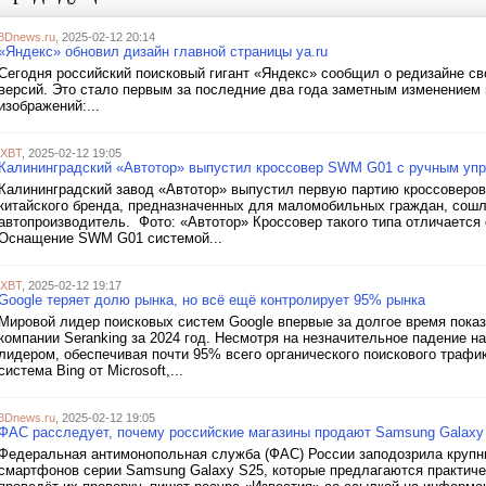
3Dnews.ru
, 2025-02-12 20:14
«Яндекс» обновил дизайн главной страницы ya.ru
Сегодня российский поисковый гигант «Яндекс» сообщил о редизайне св
версий. Это стало первым за последние два года заметным изменением 
изображений:...
iXBT
, 2025-02-12 19:05
Калининградский «Автотор» выпустил кроссовер SWM G01 с ручным уп
Калининградский завод «Автотор» выпустил первую партию кроссоверо
китайского бренда, предназначенных для маломобильных граждан, сошл
автопроизводитель. Фото: «Автотор» Кроссовер такого типа отличается 
Оснащение SWM G01 системой...
iXBT
, 2025-02-12 19:17
Google теряет долю рынка, но всё ещё контролирует 95% рынка
Мировой лидер поисковых систем Google впервые за долгое время показ
компании Seranking за 2024 год. Несмотря на незначительное падение н
лидером, обеспечивая почти 95% всего органического поискового трафи
система Bing от Microsoft,...
3Dnews.ru
, 2025-02-12 19:05
ФАС расследует, почему российские магазины продают Samsung Galaxy
Федеральная антимонопольная служба (ФАС) России заподозрила крупны
смартфонов серии Samsung Galaxy S25, которые предлагаются практиче