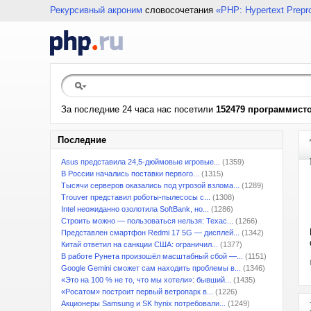
Рекурсивный акроним
словосочетания
«PHP: Hypertext Prepr
За последние 24 часа нас посетили
152479 программист
Последние
Asus представила 24,5-дюймовые игровые...
(1359)
В России начались поставки первого...
(1315)
Тысячи серверов оказались под угрозой взлома...
(1289)
Trouver представил роботы-пылесосы с...
(1308)
Intel неожиданно озолотила SoftBank, но...
(1286)
Строить можно — пользоваться нельзя: Техас...
(1266)
Представлен смартфон Redmi 17 5G — дисплей...
(1342)
Китай ответил на санкции США: ограничил...
(1377)
В работе Рунета произошёл масштабный сбой —...
(1151)
Google Gemini сможет сам находить проблемы в...
(1346)
«Это на 100 % не то, что мы хотели»: бывший...
(1435)
«Росатом» построит первый ветропарк в...
(1226)
Акционеры Samsung и SK hynix потребовали...
(1249)