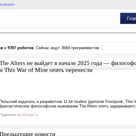
ocessor»
Гла
ов
и
9397 роботов
. Сейчас ищут 3669 программистов ...
The Alters не выйдет в начале 2025 года — философ
и This War of Mine опять перенесли
Польский издатель и разработчик 11 bit studios (дилогия Frostpunk, This
фантастическое философское выживание The Alters опять задерживается.
Подробнее на
3Dnews.ru
Предыдущие новости