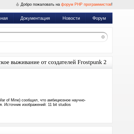
Добро пожаловать на
форум PHP программистов
!
вная
Документация
Новости
Форум
ское выживание от создателей Frostpunk 2
Дата:
2025-
02-
12
20:11
 War of Mine) сообщил, что амбициозное научно-
 Источник изображений: 11 bit studios