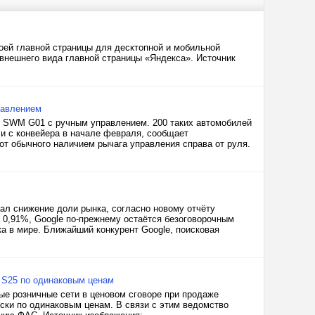
оей главной страницы для десктопной и мобильной
внешнего вида главной страницы «Яндекса». Источник
равлением
в SWM G01 с ручным управлением. 200 таких автомобилей
и с конвейера в начале февраля, сообщает
от обычного наличием рычага управления справа от руля.
ал снижение доли рынка, согласно новому отчёту
а 0,91%, Google по-прежнему остаётся безоговорочным
ка в мире. Ближайший конкурент Google, поисковая
 S25 по одинаковым ценам
е розничные сети в ценовом сговоре при продаже
ски по одинаковым ценам. В связи с этим ведомство