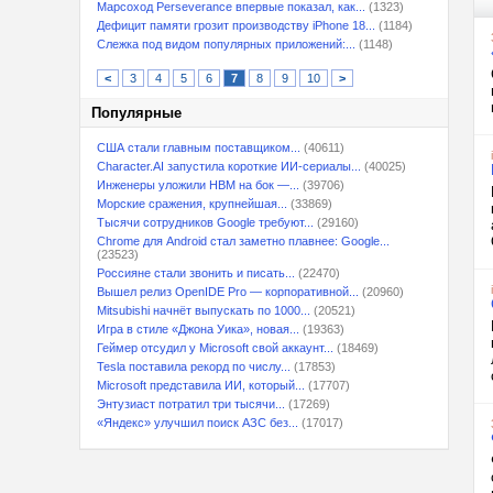
Марсоход Perseverance впервые показал, как...
(1323)
Дефицит памяти грозит производству iPhone 18...
(1184)
Слежка под видом популярных приложений:...
(1148)
<
3
4
5
6
7
8
9
10
>
Популярные
США стали главным поставщиком...
(40611)
Character.AI запустила короткие ИИ-сериалы...
(40025)
Инженеры уложили HBM на бок —...
(39706)
Морские сражения, крупнейшая...
(33869)
Тысячи сотрудников Google требуют...
(29160)
Chrome для Android стал заметно плавнее: Google...
(23523)
Россияне стали звонить и писать...
(22470)
Вышел релиз OpenIDE Pro — корпоративной...
(20960)
Mitsubishi начнёт выпускать по 1000...
(20521)
Игра в стиле «Джона Уика», новая...
(19363)
Геймер отсудил у Microsoft свой аккаунт...
(18469)
Tesla поставила рекорд по числу...
(17853)
Microsoft представила ИИ, который...
(17707)
Энтузиаст потратил три тысячи...
(17269)
«Яндекс» улучшил поиск АЗС без...
(17017)