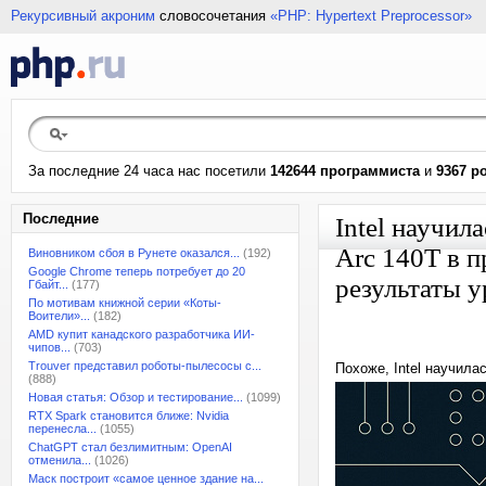
Рекурсивный акроним
словосочетания
«PHP: Hypertext Preprocessor»
За последние 24 часа нас посетили
142644 программиста
и
9367 р
Последние
Intel научил
Arc 140T в п
Виновником сбоя в Рунете оказался...
(192)
Google Chrome теперь потребует до 20
результаты 
Гбайт...
(177)
По мотивам книжной серии «Коты-
Воители»...
(182)
AMD купит канадского разработчика ИИ-
чипов...
(703)
Trouver представил роботы-пылесосы с...
Похоже, Intel научил
(888)
Новая статья: Обзор и тестирование...
(1099)
RTX Spark становится ближе: Nvidia
перенесла...
(1055)
ChatGPT стал безлимитным: OpenAI
отменила...
(1026)
Маск построит «самое ценное здание на...