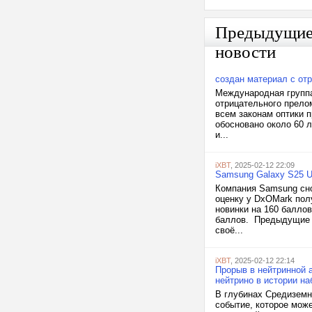
Предыдущи
новости
создан материал с от
Международная группа
отрицательного прелом
всем законам оптики 
обосновано около 60 
и...
iXBT
, 2025-02-12 22:09
Samsung Galaxy S25 U
Компания Samsung сно
оценку у DxOMark пол
новинки на 160 баллов
баллов. Предыдущие ли
своё...
iXBT
, 2025-02-12 22:14
Прорыв в нейтринной 
нейтрино в истории н
В глубинах Средиземн
событие, которое мож