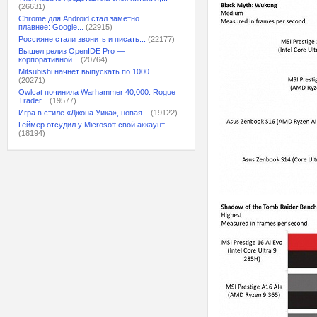
(26631)
Chrome для Android стал заметно
плавнее: Google...
(22915)
Россияне стали звонить и писать...
(22177)
Вышел релиз OpenIDE Pro —
корпоративной...
(20764)
Mitsubishi начнёт выпускать по 1000...
(20271)
Owlcat починила Warhammer 40,000: Rogue
Trader...
(19577)
Игра в стиле «Джона Уика», новая...
(19122)
Геймер отсудил у Microsoft свой аккаунт...
(18194)