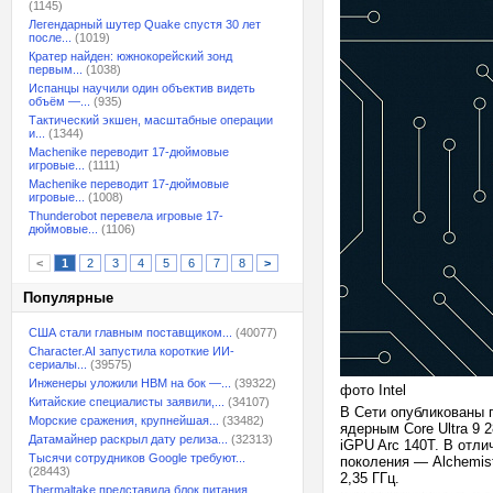
(1145)
Легендарный шутер Quake спустя 30 лет
после...
(1019)
Кратер найден: южнокорейский зонд
первым...
(1038)
Испанцы научили один объектив видеть
объём —...
(935)
Тактический экшен, масштабные операции
и...
(1344)
Machenike переводит 17-дюймовые
игровые...
(1111)
Machenike переводит 17-дюймовые
игровые...
(1008)
Thunderobot перевела игровые 17-
дюймовые...
(1106)
<
1
2
3
4
5
6
7
8
>
Популярные
США стали главным поставщиком...
(40077)
Character.AI запустила короткие ИИ-
сериалы...
(39575)
Инженеры уложили HBM на бок —...
(39322)
фото Intel
Китайские специалисты заявили,...
(34107)
В Сети опубликованы п
Морские сражения, крупнейшая...
(33482)
ядерным Core Ultra 9 
Датамайнер раскрыл дату релиза...
(32313)
iGPU Arc 140T. В отли
Тысячи сотрудников Google требуют...
поколения — Alchemis
(28443)
2,35 ГГц.
Thermaltake представила блок питания,...