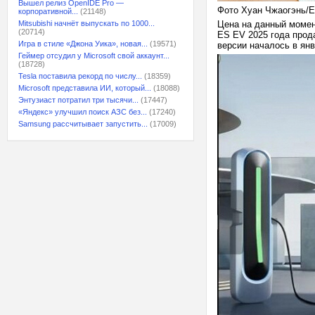
Вышел релиз OpenIDE Pro —
Фото Хуан Чжаогэнь/
корпоративной...
(21148)
Mitsubishi начнёт выпускать по 1000...
Цена на данный момент
(20714)
ES EV 2025 года прода
Игра в стиле «Джона Уика», новая...
(19571)
версии началось в янв
Геймер отсудил у Microsoft свой аккаунт...
(18728)
Tesla поставила рекорд по числу...
(18359)
Microsoft представила ИИ, который...
(18088)
Энтузиаст потратил три тысячи...
(17447)
«Яндекс» улучшил поиск АЗС без...
(17240)
Samsung рассчитывает запустить...
(17009)