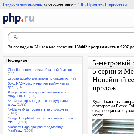
Рекурсивный акроним
словосочетания
«PHP: Hypertext Preprocessor»
За последние 24 часа нас посетили
168442 программиста
и
9297 р
Последние
5-метровый 
5 серии и Me
Cloudflare представила облачный браузер...
(144)
Новейший сед
Европа доработала планы по созданию...
(99)
Зонд NASA Lucy начал настройку камер
продаж
для...
(145)
Хакеры похитили данные покупателей
модульных...
(129)
Китайские производители оборудования
Хуан Чжаогэнь, генер
для...
(1329)
фотографии Exeed Exl
Nvidia не будет успевать за спросом на...
смарт-седаном с увел
(1477)
марта.
Google DeepMind считает, что память типа
HBF...
(1494)
Microsoft Edge прекратит поддержку
Manifest...
(1086)