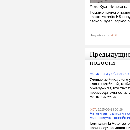
Фото Хуан Чжаогэнь/
Помимо полного приво
Также Exlantix ES пол
стекла, руля, зеркал 
Подробнее на
iXBT
Предыдущи
новости
металла и добавив кр
Учёные из Чикагского
электромобилей, моби
обнаружили, что текст
производительности. 
металлических...
iXBT
, 2025-02-13 08:28
Автогигант запустил 
Auto получат новейши
Компания Li Auto, авт
производства чипов пи