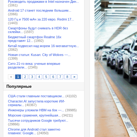
Руководить продажами в Intel назначен Дин...
(1061)
Android 17 станет последним большим...
(2066)
120 Гц и 7500 мАч за 220 евро. Redmi 17...
(1443)
Смартфоны будут снимать в HDR без
склейки...
(1597)
Бюджетный смартфон Realme 16x
представят 12...
(1992)
Китай подвесил над морем 16-мегаваттную...
(2062)
Новая статья: Kusan: City of Wolves —...
(1399)
Сито 21-го века: ученые впервые
разделили...
(2345)
<
1
2
3
4
5
6
7
8
>
Популярные
США стали главным поставщиком...
(41102)
Character.AI запустила короткие ИИ-
сериалы...
(40367)
Инженеры уложили HBM на бок —...
(39985)
Морские сражения, крупнейшая...
(34211)
Тысячи сотрудников Google требуют...
(29866)
Chrome для Android стал заметно
плавнее: Google...
(24050)