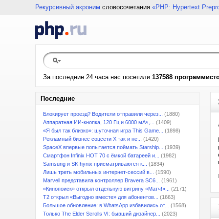
Рекурсивный акроним
словосочетания
«PHP: Hypertext Prepr
За последние 24 часа нас посетили
137588 программист
Последние
Блокирует проезд? Водители отправили через...
(1880)
Аппаратная ИИ-кнопка, 120 Гц и 6000 мАч,...
(1409)
«Я был так близко»: шуточная игра This Game...
(1898)
Рекламный бизнес соцсети X так и не...
(1420)
SpaceX впервые попытается поймать Starship...
(1939)
Смартфон Infinix HOT 70 с ёмкой батареей и...
(1982)
Samsung и SK hynix присматриваются к...
(1834)
Лишь треть мобильных интернет-сессий в...
(1590)
Marvell представила контроллер Bravera SC6...
(1961)
«Кинопоиск» открыл отдельную витрину «Матч!»...
(2171)
T2 открыл «Выгодно вместе» для абонентов...
(1663)
Большое обновление: в WhatsApp избавились от...
(1568)
Только The Elder Scrolls VI: бывший дизайнер...
(2023)