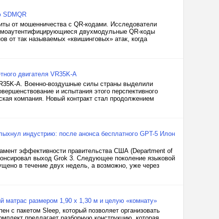
ию SDMQR
щиты от мошенничества с QR-кодами. Исследователи
самоаутентифицирующиеся двухмодульные QR-коды
в от так называемых «квишинговых» атак, когда
етного двигателя VR35K-A
VR35K-A. Военно-воздушные силы страны выделили
овершенствование и испытания этого перспективного
ская компания. Новый контракт стал продолжением
лыхнул индустрию: после анонса бесплатного GPT-5 Илон
тамент эффективности правительства США (Department of
анонсировал выход Grok 3. Следующее поколение языковой
ущено в течение двух недель, а возможно, уже через
й матрас размером 1,90 х 1,30 м и целую «комнату»
пен с пакетом Sleep, который позволяет организовать
омплект предлагает разборную конструкцию, которая