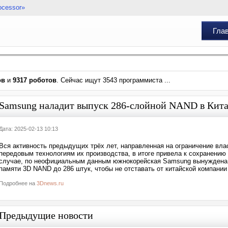
ocessor»
Гла
ов
и
9317 роботов
. Сейчас ищут 3543 программиста ...
Samsung наладит выпуск 286-слойной NAND в Кита
Дата: 2025-02-13 10:13
Вся активность предыдущих трёх лет, направленная на ограничение вл
передовым технологиям их производства, в итоге привела к сохранению 
случае, по неофициальным данным южнокорейская Samsung вынуждена 
памяти 3D NAND до 286 штук, чтобы не отставать от китайской компании
Подробнее на
3Dnews.ru
Предыдущие новости