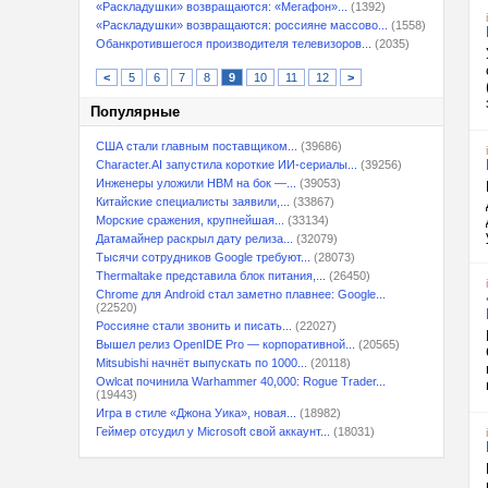
«Раскладушки» возвращаются: «Мегафон»...
(1392)
«Раскладушки» возвращаются: россияне массово...
(1558)
Обанкротившегося производителя телевизоров...
(2035)
<
5
6
7
8
9
10
11
12
>
Популярные
США стали главным поставщиком...
(39686)
Character.AI запустила короткие ИИ-сериалы...
(39256)
Инженеры уложили HBM на бок —...
(39053)
Китайские специалисты заявили,...
(33867)
Морские сражения, крупнейшая...
(33134)
Датамайнер раскрыл дату релиза...
(32079)
Тысячи сотрудников Google требуют...
(28073)
Thermaltake представила блок питания,...
(26450)
Chrome для Android стал заметно плавнее: Google...
(22520)
Россияне стали звонить и писать...
(22027)
Вышел релиз OpenIDE Pro — корпоративной...
(20565)
Mitsubishi начнёт выпускать по 1000...
(20118)
Owlcat починила Warhammer 40,000: Rogue Trader...
(19443)
Игра в стиле «Джона Уика», новая...
(18982)
Геймер отсудил у Microsoft свой аккаунт...
(18031)