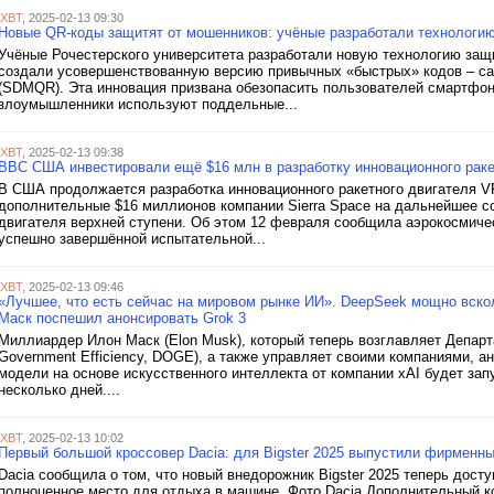
iXBT
, 2025-02-13 09:30
Новые QR-коды защитят от мошенников: учёные разработали технолог
Учёные Рочестерского университета разработали новую технологию за
создали усовершенствованную версию привычных «быстрых» кодов – 
(SDMQR). Эта инновация призвана обезопасить пользователей смартфоно
злоумышленники используют поддельные...
iXBT
, 2025-02-13 09:38
ВВС США инвестировали ещё $16 млн в разработку инновационного рак
В США продолжается разработка инновационного ракетного двигателя 
дополнительные $16 миллионов компании Sierra Space на дальнейшее с
двигателя верхней ступени. Об этом 12 февраля сообщила аэрокосмиче
успешно завершённой испытательной...
iXBT
, 2025-02-13 09:46
«Лучшее, что есть сейчас на мировом рынке ИИ». DeepSeek мощно вско
Маск поспешил анонсировать Grok 3
Миллиардер Илон Маск (Elon Musk), который теперь возглавляет Депар
Government Efficiency, DOGE), а также управляет своими компаниями, 
модели на основе искусственного интеллекта от компании xAI будет зап
несколько дней....
iXBT
, 2025-02-13 10:02
Первый большой кроссовер Dacia: для Bigster 2025 выпустили фирменны
Dacia сообщила о том, что новый внедорожник Bigster 2025 теперь досту
полноценное место для отдыха в машине. Фото Dacia Дополнительный к