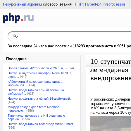
Рекурсивный акроним
словосочетания
«PHP: Hypertext Preprocessor»
За последние 24 часа нас посетили
118293 программиста
и
9651 р
Последние
10-ступенчат
легендарная 
Новая статья: ИИтоги июля 2026 г.: а...
(314)
Huawei выпустила смартфон Nova 16 SE с
внедорожник
очень...
(442)
«Абсолютный позор для франшизы»:
мобильная...
(474)
Huawei представила самый лёгкий 14-
дюймовый...
(415)
Huawei представила лёгкий 14-дюймовый...
У российских дилеров
(474)
тормозами, увеличенн
Моддер создал для Steam Machine
MAX на базе 3,5-литр
переднюю...
(556)
на колеса через 10-с
Time начал показывать ИИ отдельную
версию...
(558)
Huawei представила телевизор Vision Smart...
(566)