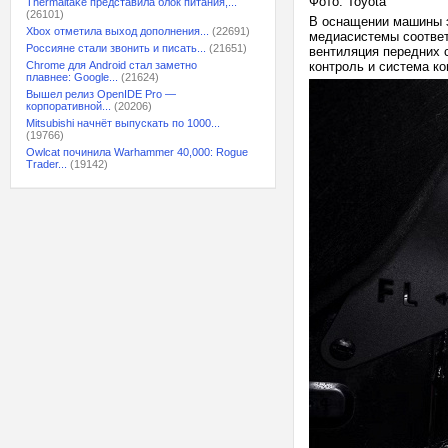
Фото: Toyota
Thermaltake представила блок питания,...
(26101)
В оснащении машины э
Xbox отметила выход дополнения...
(22691)
медиасистемы соответс
Россияне стали звонить и писать...
(21651)
вентиляция передних 
Chrome для Android стал заметно
контроль и система ко
плавнее: Google...
(21624)
Вышел релиз OpenIDE Pro —
корпоративной...
(20206)
Mitsubishi начнёт выпускать по 1000...
(19766)
Owlcat починила Warhammer 40,000: Rogue
Trader...
(19142)