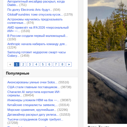
Авторитетный инсайдер раскрыл, когда
Diablo...
(751)
По долгу Electronic Arts будут...
(934)
GlobalFoundries тоже откусила кусок...
(1379)
Астрономы научились предсказывать
солнечные...
(874)
AMD привезёт на IFA 2026 «персональный
ИИ» —...
(1516)
В России создали первый маломощный...
(1150)
Anthropic начала набирать команду для...
(1224)
Samsung готовит недорогие смарт-часы
Galaxy...
(1459)
<
1
2
3
4
5
6
7
8
>
Популярные
Анонсированы умные очки Solos...
(55516)
США стали главным поставщиком...
(38738)
Character.AI запустила короткие ИИ-
сериалы...
(38454)
Инженеры уложили HBM на бок —...
(38387)
Китайские специалисты заявили,...
(33314)
Морские сражения, крупнейшая...
(32296)
Датамайнер раскрыл дату релиза...
(31553)
Тысячи сотрудников Google требуют...
(27258)