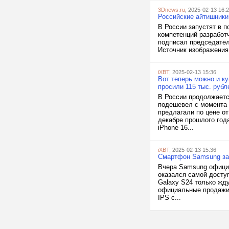
3Dnews.ru
, 2025-02-13 16:
Российские айтишники
В России запустят в 
компетенций разработ
подписал председател
Источник изображения
iXBT
, 2025-02-13 15:36
Вот теперь можно и ку
просили 115 тыс. рубл
В России продолжаетс
подешевел с момента 
предлагали по цене от
декабре прошлого года
iPhone 16...
iXBT
, 2025-02-13 15:36
Смартфон Samsung за 
Вчера Samsung официа
оказался самой досту
Galaxy S24 только жду
официальные продажи 
IPS с...