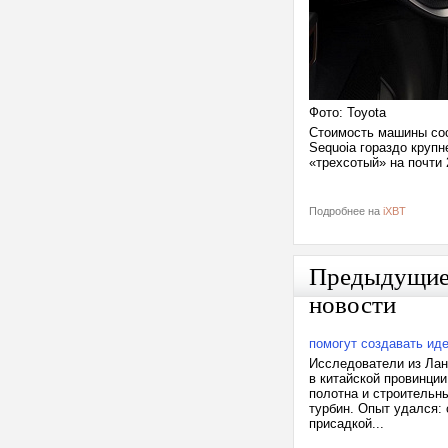
Фото: Toyota
Стоимость машины сост
Sequoia гораздо крупн
«трехсотый» на почти 
Подробнее на
iXBT
Предыдущи
новости
помогут создавать ид
Исследователи из Лань
в китайской провинци
полотна и строительн
турбин. Опыт удался:
присадкой...