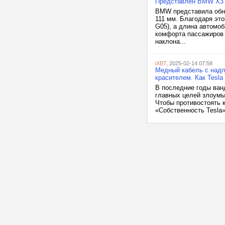
Представлен BMW X3 2
BMW представила обно
111 мм. Благодаря эт
G05), а длина автомо
комфорта пассажиров 
наклона...
iXBT
, 2025-02-14 07:58
Медный кабель с надп
красителем. Как Tesla
В последние годы ванд
главных целей злоумы
Чтобы противостоять 
«Собственность Tesla» 