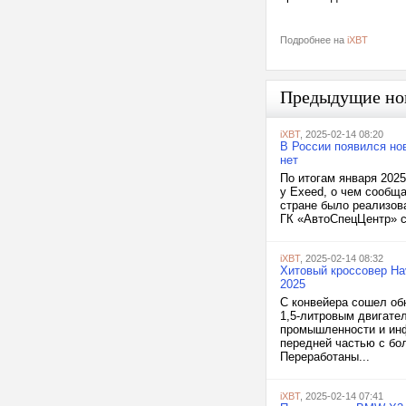
Подробнее на
iXBT
Предыдущие но
iXBT
, 2025-02-14 08:20
В России появился но
нет
По итогам января 2025
у Exeed, о чем сообща
стране было реализов
ГК «АвтоСпецЦентр» с
iXBT
, 2025-02-14 08:32
Хитовый кроссовер Hav
2025
С конвейера сошел об
1,5-литровым двигате
промышленности и инф
передней частью с бо
Переработаны...
iXBT
, 2025-02-14 07:41