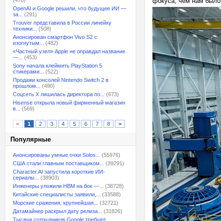
(470)
фокуса, чем нам было 
OpenAI и Google решили, что будущее ИИ —
за...
(291)
Trouver представила в России линейку
техники...
(508)
Анонсирован смартфон Vivo S2 с
изогнутым...
(482)
«Частный узел» Apple не оправдал название
—...
(453)
Sony начала клеймить PlayStation 5
стикерами...
(522)
Продажи консолей Nintendo Switch 2 в
прошлом...
(490)
Соцсеть X лишилась директора по...
(673)
Hisense открыла новый фирменный магазин
в...
(569)
<
1
2
3
4
5
6
7
8
>
Популярные
Анонсированы умные очки Solos...
(55976)
США стали главным поставщиком...
(39291)
Character.AI запустила короткие ИИ-
сериалы...
(38903)
Инженеры уложили HBM на бок —...
(38728)
Китайские специалисты заявили,...
(33588)
Морские сражения, крупнейшая...
(32721)
Датамайнер раскрыл дату релиза...
(31826)
Тысячи сотрудников Google требуют...