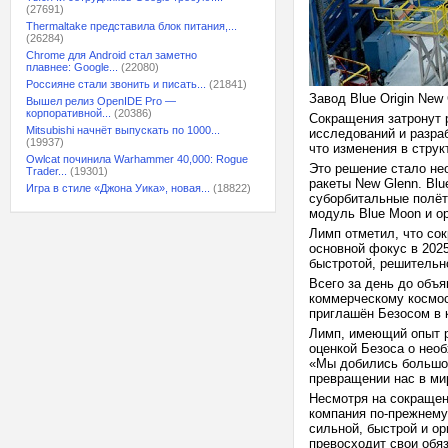
(27691)
Thermaltake представила блок питания,...
(26284)
Chrome для Android стал заметно
плавнее: Google...
(22080)
Россияне стали звонить и писать...
(21841)
Завод Blue Origin New 
Вышел релиз OpenIDE Pro —
корпоративной...
(20386)
Сокращения затронут 
Mitsubishi начнёт выпускать по 1000...
исследований и разра
(19937)
что изменения в стру
Owlcat починила Warhammer 40,000: Rogue
Это решение стало не
Trader...
(19301)
ракеты New Glenn. Blu
Игра в стиле «Джона Уика», новая...
(18822)
суборбитальные полёт
модуль Blue Moon и ор
Лимп отметил, что со
основной фокус в 2025
быстротой, решительн
Всего за день до объ
коммерческому космос
приглашён Безосом в 
Лимп, имеющий опыт р
оценкой Безоса о необ
«Мы добились большог
превращении нас в ми
Несмотря на сокращени
компания по-прежнему 
сильной, быстрой и о
превосходит свои обя