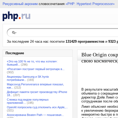
Рекурсивный акроним
словосочетания
«PHP: Hypertext Preprocessor»
За последние 24 часа нас посетили
131429 программистов
и
9323 
Последние
Blue Origin со
свою космичес
«Это на 100 % не то, что мы хотели»:
бывший...
(296)
«Росатом» построит первый ветропарк в...
(302)
Акционеры Samsung и SK hynix
потребовали...
(193)
Марсоход Perseverance впервые показал,
как...
(212)
В результате масштаб
Дефицит памяти грозит производству iPhone
объявила о сокращени
18...
(207)
директор Дэйв Лимп с
Слежка под видом популярных
сотрудникам после об
приложений:...
(195)
Лимп объяснил необхо
OpenAI попросила суд отклонить иск Apple,...
к увеличению бюрокра
(321)
невероятно быстро в 
Анонсирована Beaten Path — пошаговая...