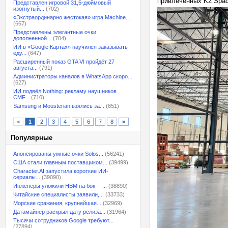
привлечённых K2 Spac
Представлен игровой 31,5-дюймовый
изогнутый...
(702)
«Экстраординарно жестокая» игра Machine...
(667)
Представлены элегантные очки
дополненной...
(704)
ИИ в «Google Картах» научился заказывать
еду...
(647)
Расширенный показ GTA VI пройдёт 27
августа...
(791)
Администраторы каналов в WhatsApp скоро...
(627)
ИИ подвёл Nothing: рекламу наушников
CMF...
(710)
Samsung и Mousterian взялись за...
(651)
<
1
2
3
4
5
6
7
8
>
Популярные
Анонсированы умные очки Solos...
(56241)
США стали главным поставщиком...
(39499)
Character.AI запустила короткие ИИ-
сериалы...
(39090)
Инженеры уложили HBM на бок —...
(38890)
Китайские специалисты заявили,...
(33733)
Морские сражения, крупнейшая...
(32969)
Датамайнер раскрыл дату релиза...
(31964)
Тысячи сотрудников Google требуют...
(27894)