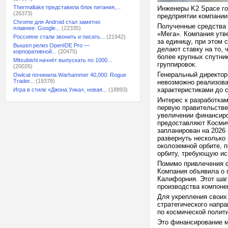
Thermaltake представила блок питания,...
Инженеры K2 Space го
(26373)
предприятии компании
Chrome для Android стал заметно
Полученные средства 
плавнее: Google...
(22335)
«Мега». Компания утв
Россияне стали звонить и писать...
(21942)
за единицу, при этом 
Вышел релиз OpenIDE Pro —
делают ставку на то, 
корпоративной...
(20475)
более крупных спутни
Mitsubishi начнёт выпускать по 1000...
группировок.
(20026)
Генеральный директор
Owlcat починила Warhammer 40,000: Rogue
Trader...
(19378)
невозможно реализова
характеристиками до 
Игра в стиле «Джона Уика», новая...
(18893)
Интерес к разработка
первую правительстве
увеличении финансиро
предоставляют Космич
запланирован на 2026 
развернуть несколько
околоземной орбите, 
орбиту, требующую ис
Помимо привлечения ф
Компания объявила о 
Калифорния. Этот шаг
производства компоне
Для укрепления своих
стратегического напр
по космической полити
Это финансирование м