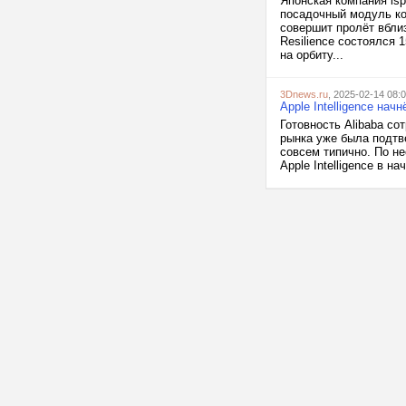
Японская компания isp
посадочный модуль ко
совершит пролёт вбли
Resilience состоялся 
на орбиту...
3Dnews.ru
, 2025-02-14 08:
Apple Intelligence нач
Готовность Alibaba со
рынка уже была подтв
совсем типично. По н
Apple Intelligence в н