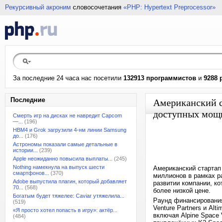
Рекурсивный акроним
словосочетания
«PHP: Hypertext Preprocessor»
За последние 24 часа нас посетили
132913 программистов
и
9288 
Последние
Американский с
доступных мощ
Смерть игр на дисках не навредит Capcom
—...
(196)
HBM4 и Grok загрузили 4-нм линии Samsung
до...
(176)
Астрономы показали самые детальные в
истории...
(239)
Apple неожиданно повысила выплаты...
(245)
Nothing намекнула на выпуск шести
Американский стартап
смартфонов...
(370)
миллионов в рамках р
Adobe выпустила плагин, который добавляет
развитии компании, к
70...
(568)
более низкой цене.
Богатым будет тяжелее: Caviar утяжелила...
Раунд финансирования
(519)
Venture Partners и Al
«Я просто хотел попасть в игру»: актёр...
включая Alpine Space 
(484)