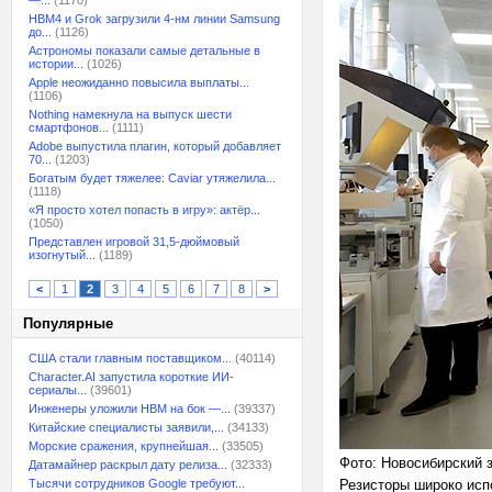
—...
(1170)
HBM4 и Grok загрузили 4-нм линии Samsung
до...
(1126)
Астрономы показали самые детальные в
истории...
(1026)
Apple неожиданно повысила выплаты...
(1106)
Nothing намекнула на выпуск шести
смартфонов...
(1111)
Adobe выпустила плагин, который добавляет
70...
(1203)
Богатым будет тяжелее: Caviar утяжелила...
(1118)
«Я просто хотел попасть в игру»: актёр...
(1050)
Представлен игровой 31,5-дюймовый
изогнутый...
(1189)
<
1
2
3
4
5
6
7
8
>
Популярные
США стали главным поставщиком...
(40114)
Character.AI запустила короткие ИИ-
сериалы...
(39601)
Инженеры уложили HBM на бок —...
(39337)
Китайские специалисты заявили,...
(34133)
Морские сражения, крупнейшая...
(33505)
Фото: Новосибирский 
Датамайнер раскрыл дату релиза...
(32333)
Тысячи сотрудников Google требуют...
Резисторы широко исп