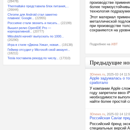
(28478)
производстве применя
Thermaltake представила блок питания,...
более термоустойчивы
(26644)
технология подразуме
Chrome для Android стал заметно
Этот материал примен
плавнее: Google...
(22955)
металлической подложк
Россияне стали звонить и писать...
(22199)
при производстве тол
Вышел релиз OpenIDE Pro —
сохраняются на уровн
корпоративной...
(20777)
Mitsubishi начнёт выпускать по 1000...
(20290)
Подробнее на
iXBT
Игра в стиле «Джона Уика», новая...
(19138)
Геймер отсудил у Microsoft свой аккаунт...
(18211)
Tesla поставила рекорд по числу...
(17310)
Предыдущие но
3Dnews.ru
, 2025-02-14 11:5
Apple задумалась о т
сработало
У компании Apple сло
году запретили ввоз 
необходимости выполн
найти более простой с
3Dnews.ru
, 2025-02-14 12:
Российская Caviar пре
Российский бренд экс
специальных версий A