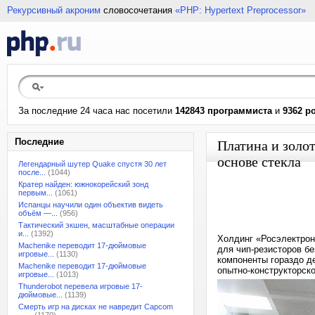
Рекурсивный акроним
словосочетания
«PHP: Hypertext Preprocessor»
За последние 24 часа нас посетили
142843 программиста
и
9362 р
Последние
Платина и золо
основе стекла
Легендарный шутер Quake спустя 30 лет
после...
(1044)
Кратер найден: южнокорейский зонд
первым...
(1061)
Испанцы научили один объектив видеть
объём —...
(956)
Тактический экшен, масштабные операции
и...
(1392)
Холдинг «Росэлектрон
Machenike переводит 17-дюймовые
для чип-резисторов б
игровые...
(1130)
компоненты гораздо д
Machenike переводит 17-дюймовые
опытно-конструкторско
игровые...
(1013)
Thunderobot перевела игровые 17-
дюймовые...
(1139)
Смерть игр на дисках не навредит Capcom