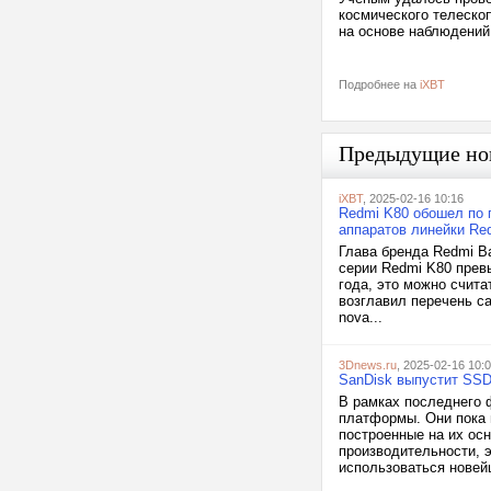
космического телеско
на основе наблюдений
Подробнее на
iXBT
Предыдущие но
iXBT
, 2025-02-16 10:16
Redmi K80 обошел по п
аппаратов линейки Re
Глава бренда Redmi В
серии Redmi K80 прев
года, это можно счит
возглавил перечень с
nova...
3Dnews.ru
, 2025-02-16 10:
SanDisk выпустит SSD 
В рамках последнего 
платформы. Они пока 
построенные на их ос
производительности, 
использоваться новей