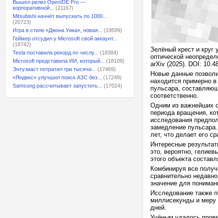
Вышел релиз OpenIDE Pro —
корпоративной...
(21167)
Mitsubishi начнёт выпускать по 1000...
(20723)
Игра в стиле «Джона Уика», новая...
(19599)
Геймер отсудил у Microsoft свой аккаунт...
(18742)
Зелёный крест и круг 
Tesla поставила рекорд по числу...
(18384)
оптической неопредел
Microsoft представила ИИ, который...
(18109)
arXiv (2025). DOI: 10.4
Энтузиаст потратил три тысячи...
(17469)
Новые данные позволи
«Яндекс» улучшил поиск АЗС без...
(17249)
находится примерно в
Samsung рассчитывает запустить...
(17024)
пульсара, составляющ
соответственно.
Одним из важнейших о
периода вращения, ко
исследования предпол
замедление пульсара.
лет, что делает его 
Интересные результат
это, вероятно, гелиев
этого объекта составл
Комбинируя все получ
сравнительно недавно
значение для пониман
Исследование также п
миллисекунды и меру 
дней.
Учёным удалось пров