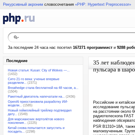
Рекурсивный акроним
словосочетания
«PHP: Hypertext Preprocessor»
За последние 24 часа нас посетил
167271 программист
и
9288 роб
Последние
35 лет наблюде
пульсара в шар
Новая статья: Kusan: City of Wolves —...
(1432)
Сито 21-го века: ученые впервые
разделили...
(2371)
Breathedge стала бесплатной на 48 часов, а...
(1504)
Ракетный двигатель напечатали на...
(2436)
OpenAI приостановила разработку ИИ-
Российские и китайск
модели...
(1585)
исследование пульсар
Новый геймплейный трейлер подтвердил
на расстоянии около 
дату...
(1549)
радиотелескопа FAST (F
Для марсианских вертолётов нового
наблюдения обсервато
поколения...
(2225)
PSR B1310+18A, также 
Китай снова попытается запустить и
малоизученным. Групп
посадить...
(2298)