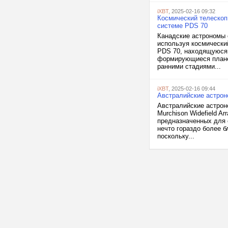
iXBT
, 2025-02-16 09:32
Космический телескоп
системе PDS 70
Канадские астрономы 
используя космически
PDS 70, находящуюся 
формирующиеся плане
ранними стадиями...
iXBT
, 2025-02-16 09:44
Австралийские астрон
Австралийские астрон
Murchison Widefield A
предназначенных для 
нечто гораздо более 
поскольку...