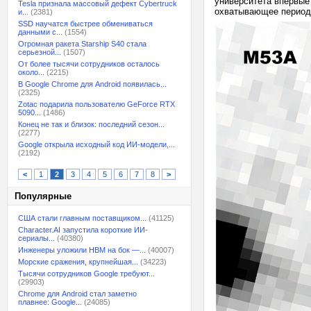
университета впервые
Tesla признала массовый дефект Cybertruck
охватывающее период в
и...
(2381)
SSD научатся быстрее обмениваться
данными с...
(1554)
Огромная ракета Starship S40 стала
серьезной...
(1507)
От более тысячи сотрудников осталось
около...
(2215)
В Google Chrome для Android появилась...
(2325)
Zotac подарила пользователю GeForce RTX
5090...
(1486)
Конец не так и близок: последний сезон...
(2277)
Google открыла исходный код ИИ-модели,...
(2192)
<
1
2
3
4
5
6
7
8
>
Популярные
США стали главным поставщиком...
(41125)
Character.AI запустила короткие ИИ-
сериалы...
(40380)
Инженеры уложили HBM на бок —...
(40007)
Морские сражения, крупнейшая...
(34223)
Тысячи сотрудников Google требуют...
(29903)
Chrome для Android стал заметно
плавнее: Google...
(24085)