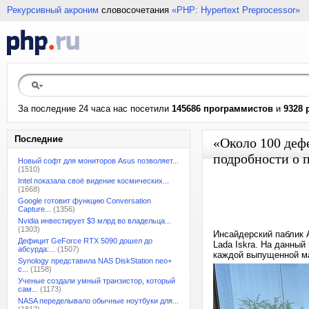
Рекурсивный акроним
словосочетания
«PHP: Hypertext Preprocessor»
За последние 24 часа нас посетили
145686 программистов
и
9328 
Последние
«Около 100 деф
подробности о п
Новый софт для мониторов Asus позволяет...
(1510)
Intel показала своё видение космических...
(1668)
Google готовит функцию Conversation
Capture...
(1356)
Nvidia инвестирует $3 млрд во владельца...
(1303)
Инсайдерский паблик 
Дефицит GeForce RTX 5090 дошел до
Lada Iskra. На данны
абсурда:...
(1507)
каждой выпущенной ма
Synology представила NAS DiskStation neo+
с...
(1158)
Ученые создали умный транзистор, который
сам...
(1173)
NASA переделывало обычные ноутбуки для...