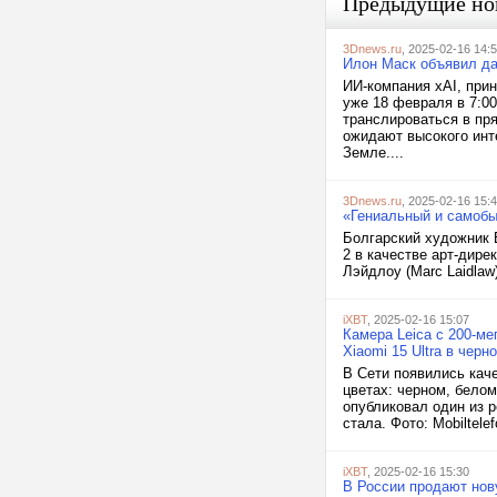
Предыдущие но
3Dnews.ru
, 2025-02-16 14:
Илон Маск объявил да
ИИ-компания xAI, при
уже 18 февраля в 7:0
транслироваться в пр
ожидают высокого инт
Земле....
3Dnews.ru
, 2025-02-16 15:
«Гениальный и самобыт
Болгарский художник В
2 в качестве арт-дире
Лэйдлоу (Marc Laidlaw)
iXBT
, 2025-02-16 15:07
Камера Leica с 200-ме
Xiaomi 15 Ultra в чер
В Сети появились кач
цветах: черном, бело
опубликовал один из р
стала. Фото: Mobiltel
iXBT
, 2025-02-16 15:30
В России продают нов