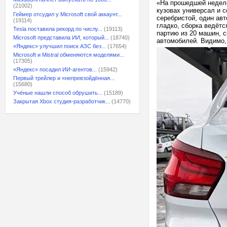
«На прошедшей неделе
(21002)
кузовах универсал и с
Геймер отсудил у Microsoft свой аккаунт...
серебристой, один авт
(19114)
гладко, сборка ведёт
Tesla поставила рекорд по числу...
(19113)
партию из 20 машин, с
Microsoft представила ИИ, который...
(18740)
автомобилей. Видимо,
«Яндекс» улучшил поиск АЗС без...
(17654)
Microsoft и Mistral обменяются моделями...
(17305)
«Яндекс» посадил ИИ-агентов...
(15942)
Первый трейлер и «непревзойдённая...
(15680)
Учёные нашли способ обрушить...
(15189)
Закрытая Xbox студия-разработчик...
(14770)