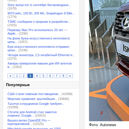
(1812)
Sony выпустит в сентябре беспроводные...
(1678)
9070 мАч, 100 Вт, 200 Мп, Snapdragon 8 Elite...
(1774)
TSMC сообщила о прорыве в разработке...
(2325)
Первому Mac Pro исполнилось 20 лет —
Apple...
(2296)
На фоне бума искусственного интеллекта
цены...
(1657)
Бум искусственного интеллекта отправил
цены...
(2246)
Четыре монитора, 2,5-гигабитный Ethernet и...
(2275)
Хакеры превратили навыки для ИИ-агентов
в...
(2303)
<
1
2
3
4
5
6
7
8
>
Популярные
США стали главным поставщиком...
(41698)
Морские сражения, крупнейшая...
(34840)
Тысячи сотрудников Google требуют...
(31099)
Chrome для Android стал заметно
плавнее: Google...
(24915)
Вышел релиз OpenIDE Pro —
корпоративной...
(21525)
Фото: Autonews
Mitsubishi начнёт выпускать по 1000...