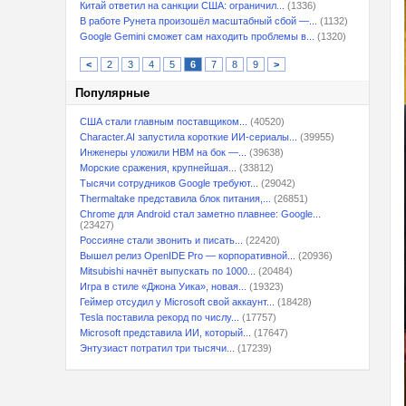
Китай ответил на санкции США: ограничил...
(1336)
В работе Рунета произошёл масштабный сбой —...
(1132)
Google Gemini сможет сам находить проблемы в...
(1320)
<
2
3
4
5
6
7
8
9
>
Популярные
США стали главным поставщиком...
(40520)
Character.AI запустила короткие ИИ-сериалы...
(39955)
Инженеры уложили HBM на бок —...
(39638)
Морские сражения, крупнейшая...
(33812)
Тысячи сотрудников Google требуют...
(29042)
Thermaltake представила блок питания,...
(26851)
Chrome для Android стал заметно плавнее: Google...
(23427)
Россияне стали звонить и писать...
(22420)
Вышел релиз OpenIDE Pro — корпоративной...
(20936)
Mitsubishi начнёт выпускать по 1000...
(20484)
Игра в стиле «Джона Уика», новая...
(19323)
Геймер отсудил у Microsoft свой аккаунт...
(18428)
Tesla поставила рекорд по числу...
(17757)
Microsoft представила ИИ, который...
(17647)
Энтузиаст потратил три тысячи...
(17239)