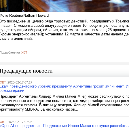
Фото Reuters/Nathan Howard
Это последнее из целого ряда торговых действий, предпринятых Трампо
января. С момента своей инаугурации он ввел 10-процентную пошлину на
существующим сборам; объявил, а затем отложил на месяц 25-процентн
(кроме энергоносителей); установил 12 марта в качестве даты начала 
сталь и алюминий.
Подробнее на
iXBT
Предыдущие новости
iXBT
, 2025-02-17 07:17
Скам президентского уровня: президенту Аргентины грозит импичмент. 
рекомендации
Президент Аргентины Хавьер Милей (Javier Milei) может столкнуться с 
оппозиционные законодатели после того, как лидер либертарианцев рекл
оказавшуюся скамом. В пятницу вечером Хавьер Милей опубликовал пос
криптовалюту $LIBRA. За несколько часов...
iXBT
, 2025-02-17 07:25
«OpenAI не продается». Предложение Илона Маска о покупке разработч