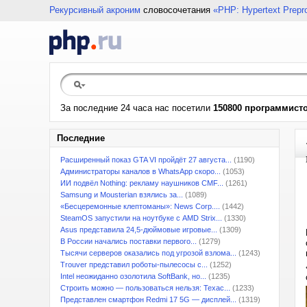
Рекурсивный акроним
словосочетания
«PHP: Hypertext Prepr
За последние 24 часа нас посетили
150800 программист
Последние
Расширенный показ GTA VI пройдёт 27 августа...
(1190)
Администраторы каналов в WhatsApp скоро...
(1053)
ИИ подвёл Nothing: рекламу наушников CMF...
(1261)
Samsung и Mousterian взялись за...
(1089)
«Бесцеремонные клептоманы»: News Corp....
(1442)
SteamOS запустили на ноутбуке с AMD Strix...
(1330)
Asus представила 24,5-дюймовые игровые...
(1309)
В России начались поставки первого...
(1279)
Тысячи серверов оказались под угрозой взлома...
(1243)
Trouver представил роботы-пылесосы с...
(1252)
Intel неожиданно озолотила SoftBank, но...
(1235)
Строить можно — пользоваться нельзя: Техас...
(1233)
Представлен смартфон Redmi 17 5G — дисплей...
(1319)