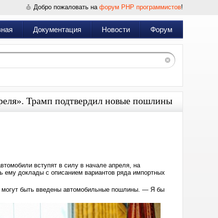
Добро пожаловать на
форум PHP программистов
!
вная
Документация
Новости
Форум
апреля». Трамп подтвердил новые пошлины
Дата:
2025-
02-
17
07:10
втомобили вступят в силу в начале апреля, на
ть ему доклады с описанием вариантов ряда импортных
гда могут быть введены автомобильные пошлины. — Я бы