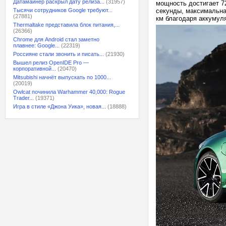
Датамайнер раскрыл дату релиза...
(31957)
мощность достигает 72
Тысячи сотрудников Google требуют...
секунды, максимальная
(27881)
км благодаря аккумуля
Thermaltake представила блок питания,...
(26366)
Chrome для Android стал заметно
плавнее: Google...
(22319)
Россияне стали звонить и писать...
(21930)
Вышел релиз OpenIDE Pro —
корпоративной...
(20470)
Mitsubishi начнёт выпускать по 1000...
(20019)
Owlcat починила Warhammer 40,000: Rogue
Trader...
(19371)
Игра в стиле «Джона Уика», новая...
(18888)