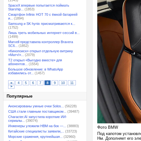
(1343)
SpaceX впервые попытается поймать
Starship...
(1853)
Смартфон Infinix HOT 70 с ёмкой батареей
и...
(1894)
Samsung и SK hynix присматриваются к...
(1752)
Лишь треть мобильных интернет-сессий в...
(1499)
Marvell представила контроллер Bravera
SC6...
(1852)
«Кинопоиск» открыл отдельную витрину
«Матч!»...
(2079)
T2 открыл «Выгодно вместе» для
абонентов...
(1554)
Большое обновление: в WhatsApp
избавились от...
(1457)
<
4
5
6
7
8
9
10
11
>
Популярные
Анонсированы умные очки Solos...
(56228)
США стали главным поставщиком...
(39487)
Character.AI запустила короткие ИИ-
сериалы...
(39074)
Инженеры уложили HBM на бок —...
(38883)
Фото BMW
Китайские специалисты заявили,...
(33723)
Под капотом установл
Морские сражения, крупнейшая...
(32960)
Нм. Дополняет его эле