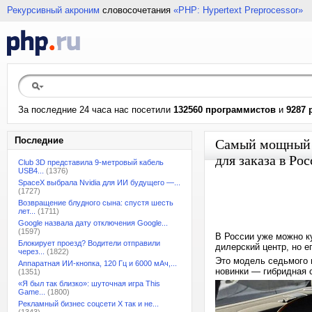
Рекурсивный акроним
словосочетания
«PHP: Hypertext Preprocessor»
За последние 24 часа нас посетили
132560 программистов
и
9287 
Последние
Самый мощный 
для заказа в Ро
Club 3D представила 9-метровый кабель
USB4...
(1376)
SpaceX выбрала Nvidia для ИИ будущего —...
(1727)
Возвращение блудного сына: спустя шесть
лет...
(1711)
Google назвала дату отключения Google...
(1597)
В России уже можно к
Блокирует проезд? Водители отправили
дилерский центр, но е
через...
(1822)
Это модель седьмого п
Аппаратная ИИ-кнопка, 120 Гц и 6000 мАч,...
новинки — гибридная 
(1351)
«Я был так близко»: шуточная игра This
Game...
(1800)
Рекламный бизнес соцсети X так и не...