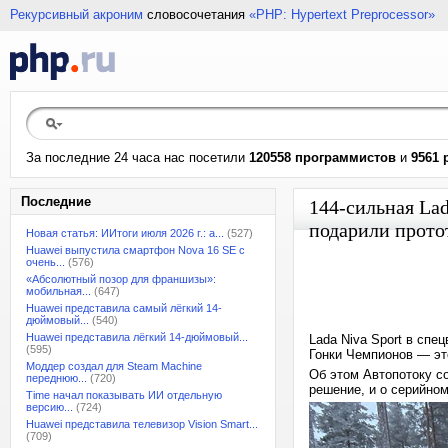
Рекурсивный акроним
словосочетания
«PHP: Hypertext Preprocessor»
За последние 24 часа нас посетили
120558 программистов
и
9561 
Последние
144-сильная Lad
подарили протот
Новая статья: ИИтоги июля 2026 г.: а...
(527)
Huawei выпустила смартфон Nova 16 SE с
очень...
(576)
«Абсолютный позор для франшизы»:
мобильная...
(647)
Huawei представила самый лёгкий 14-
дюймовый...
(540)
Huawei представила лёгкий 14-дюймовый...
Lada Niva Sport в спе
(595)
Гонки Чемпионов — это
Моддер создал для Steam Machine
Об этом Автопотоку с
переднюю...
(720)
решение, и о серийно
Time начал показывать ИИ отдельную
версию...
(724)
Huawei представила телевизор Vision Smart...
(709)