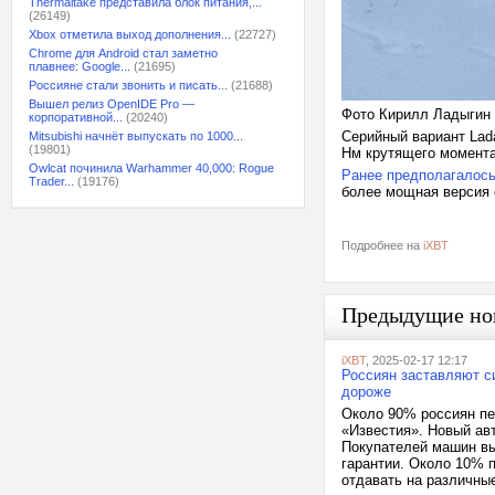
Thermaltake представила блок питания,...
(26149)
Xbox отметила выход дополнения...
(22727)
Chrome для Android стал заметно
плавнее: Google...
(21695)
Россияне стали звонить и писать...
(21688)
Вышел релиз OpenIDE Pro —
Фото Кирилл Ладыгин
корпоративной...
(20240)
Серийный вариант Lada 
Mitsubishi начнёт выпускать по 1000...
(19801)
Нм крутящего момента
Owlcat починила Warhammer 40,000: Rogue
Ранее предполагалос
Trader...
(19176)
более мощная версия 
Подробнее на
iXBT
Предыдущие но
iXBT
, 2025-02-17 12:17
Россиян заставляют с
дороже
Около 90% россиян пе
«Известия». Новый ав
Покупателей машин вы
гарантии. Около 10% 
отдавать на различные