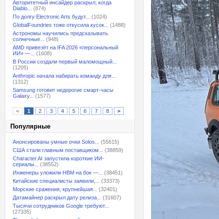
Авторитетный инсайдер раскрыл, когда
Diablo...
(874)
По долгу Electronic Arts будут...
(1024)
GlobalFoundries тоже откусила кусок...
(1488)
Астрономы научились предсказывать
солнечные...
(948)
AMD привезёт на IFA 2026 «персональный
ИИ» —...
(1608)
В России создали первый маломощный...
(1205)
Anthropic начала набирать команду для...
(1312)
Samsung готовит недорогие смарт-часы
Galaxy...
(1577)
<
1
2
3
4
5
6
7
8
>
Популярные
Анонсированы умные очки Solos...
(55615)
США стали главным поставщиком...
(38859)
Character.AI запустила короткие ИИ-
сериалы...
(38552)
Инженеры уложили HBM на бок —...
(38451)
Китайские специалисты заявили,...
(33373)
Морские сражения, крупнейшая...
(32401)
Датамайнер раскрыл дату релиза...
(31607)
Тысячи сотрудников Google требуют...
(27335)