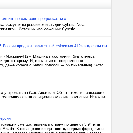
следним, но «история продолжается»
ика «Смута» из российской студии Cyberia Nova
жки игры. Источник изображений: Cyberia...
a. В России продают раритетный «Москвич-412» в идеальном
й «Москвич-412». Машина в состоянии, будто вчера
ни даже к хрому. И, в отличие от современных
то, даже колеса с белой полосой — оригинальные). Фото:
устройств на базе Android и iOS, а также телевизоров с
 этом появилось на официальном сайте компании. Источник
версий
томашин уже доставлена в страну по цене от 3,94 млн
ото Mazda В оснащение входят светодиодные фары, литые