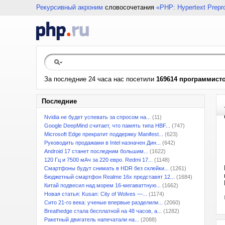
Рекурсивный акроним
словосочетания
«PHP: Hypertext Prepr
За последние 24 часа нас посетили
169614 программист
Последние
Nvidia не будет успевать за спросом на...
(11)
Google DeepMind считает, что память типа HBF...
(747)
Microsoft Edge прекратит поддержку Manifest...
(623)
Руководить продажами в Intel назначен Дин...
(642)
Android 17 станет последним большим...
(1622)
120 Гц и 7500 мАч за 220 евро. Redmi 17...
(1148)
Смартфоны будут снимать в HDR без склейки...
(1261)
Бюджетный смартфон Realme 16x представят 12...
(1684)
Китай подвесил над морем 16-мегаваттную...
(1662)
Новая статья: Kusan: City of Wolves —...
(1174)
Сито 21-го века: ученые впервые разделили...
(2060)
Breathedge стала бесплатной на 48 часов, а...
(1282)
Ракетный двигатель напечатали на...
(2088)