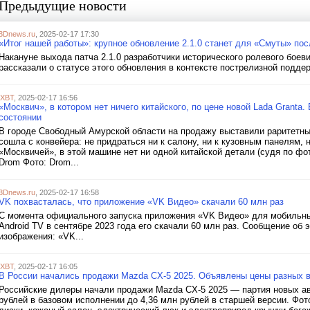
Предыдущие новости
3Dnews.ru
, 2025-02-17 17:30
«Итог нашей работы»: крупное обновление 2.1.0 станет для «Смуты» по
Накануне выхода патча 2.1.0 разработчики исторического ролевого боев
рассказали о статусе этого обновления в контексте пострелизной поддер
iXBT
, 2025-02-17 16:56
«Москвич», в котором нет ничего китайского, по цене новой Lada Grant
состоянии
В городе Свободный Амурской области на продажу выставили раритетны
сошла с конвейера: не придраться ни к салону, ни к кузовным панелям, 
«Москвичей», в этой машине нет ни одной китайской детали (судя по фо
Drom Фото: Drom...
3Dnews.ru
, 2025-02-17 16:58
VK похвасталась, что приложение «VK Видео» скачали 60 млн раз
С момента официального запуска приложения «VK Видео» для мобильных 
Android TV в сентябре 2023 года его скачали 60 млн раз. Сообщение об
изображения: «VK...
iXBT
, 2025-02-17 16:05
В России начались продажи Mazda CX-5 2025. Объявлены цены разных 
Российские дилеры начали продажи Mazda CX-5 2025 — партия новых ав
рублей в базовом исполнении до 4,36 млн рублей в старшей версии. Ф