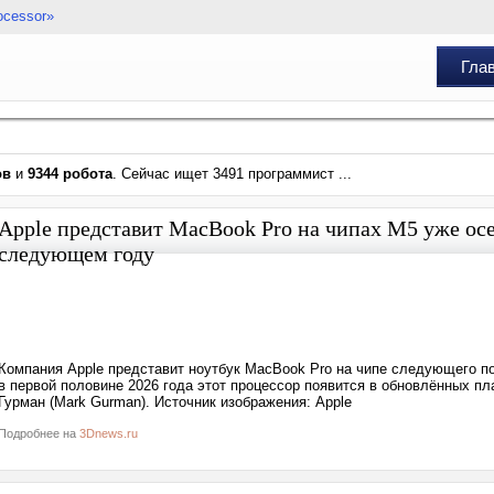
ocessor»
Гла
ов
и
9344 робота
. Сейчас ищет 3491 программист ...
Apple представит MacBook Pro на чипах M5 уже осен
следующем году
Компания Apple представит ноутбук MacBook Pro на чипе следующего п
в первой половине 2026 года этот процессор появится в обновлённых пл
Гурман (Mark Gurman). Источник изображения: Apple
Подробнее на
3Dnews.ru