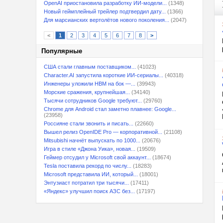
OpenAI приостановила разработку ИИ-модели...
(1348)
Новый геймплейный трейлер подтвердил дату...
(1366)
Для марсианских вертолётов нового поколения...
(2047)
<
1
2
3
4
5
6
7
8
>
Популярные
США стали главным поставщиком...
(41023)
Character.AI запустила короткие ИИ-сериалы...
(40318)
Инженеры уложили HBM на бок —...
(39943)
Морские сражения, крупнейшая...
(34140)
Тысячи сотрудников Google требуют...
(29760)
Chrome для Android стал заметно плавнее: Google...
(23958)
Россияне стали звонить и писать...
(22660)
Вышел релиз OpenIDE Pro — корпоративной...
(21108)
Mitsubishi начнёт выпускать по 1000...
(20676)
Игра в стиле «Джона Уика», новая...
(19509)
Геймер отсудил у Microsoft свой аккаунт...
(18674)
Tesla поставила рекорд по числу...
(18283)
Microsoft представила ИИ, который...
(18001)
Энтузиаст потратил три тысячи...
(17411)
«Яндекс» улучшил поиск АЗС без...
(17197)