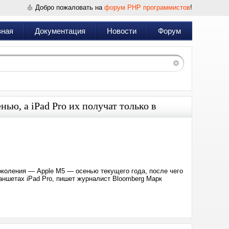
Добро пожаловать на
форум PHP программистов
!
вная
Документация
Новости
Форум
ью, а iPad Pro их получат только в
Дата:
2025-
02-
17
17:05
околения — Apple M5 — осенью текущего года, после чего
аншетах iPad Pro, пишет журналист Bloomberg Марк