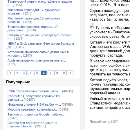
на 77 миллионов элек
Тактический экшен, масштабные операции
всего 0,01%. Это сли
и...
(1495)
Machenike переводит 17-дюймовые
Однако последующее 
игровые...
(1246)
результат, полностью
Machenike переводит 17-дюймовые
казалось бы, исчезла.
игровые...
(1133)
Thunderobot перевела игровые 17-
Туннель в «Фермила
дюймовые...
(1250)
ускорителя «Теватрон»
Смерть игр на дисках не навредит Capcom
скоростью света Источ
—...
(1317)
Котвал и его коллеги
HBM4 и Grok загрузили 4-нм линии Samsung
Измерение массы W-бо
до...
(1261)
доли триллионной дол
Астрономы показали самые детальные в
продукты распада.
истории...
(1107)
Apple неожиданно повысила выплаты...
В новом исследовании
(1197)
источники ошибок в э
детекторе на результ
<
2
3
4
5
6
7
8
9
>
повлиять на точность 
Котвал подчёркивает,
Популярные
понять причины расхо
фундаментальных пара
США стали главным поставщиком...
(40715)
подобный анализ.
Character.AI запустила короткие ИИ-
Учёный отмечает, что
сериалы...
(40107)
Стандартной модели: «
Инженеры уложили HBM на бок —...
(39788)
так можно прийти к ис
Морские сражения, крупнейшая...
(33931)
Тысячи сотрудников Google требуют...
(29326)
Подробнее на
iXBT
Chrome для Android стал заметно
плавнее: Google...
(23651)