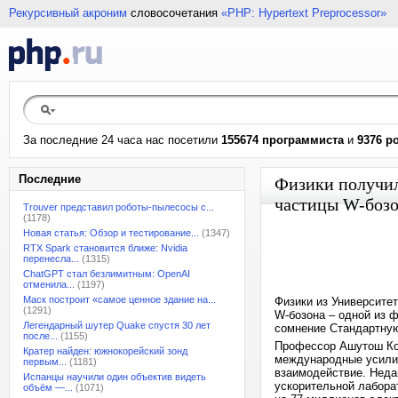
Рекурсивный акроним
словосочетания
«PHP: Hypertext Preprocessor»
За последние 24 часа нас посетили
155674 программиста
и
9376 р
Последние
Физики получил
частицы W-боз
Trouver представил роботы-пылесосы с...
(1178)
Новая статья: Обзор и тестирование...
(1347)
RTX Spark становится ближе: Nvidia
перенесла...
(1315)
ChatGPT стал безлимитным: OpenAI
отменила...
(1197)
Маск построит «самое ценное здание на...
Физики из Университе
(1291)
W-бозона – одной из 
Легендарный шутер Quake спустя 30 лет
сомнение Стандартную
после...
(1155)
Профессор Ашутош Котв
Кратер найден: южнокорейский зонд
международные усилия
первым...
(1181)
взаимодействие. Неда
Испанцы научили один объектив видеть
ускорительной лабора
объём —...
(1071)