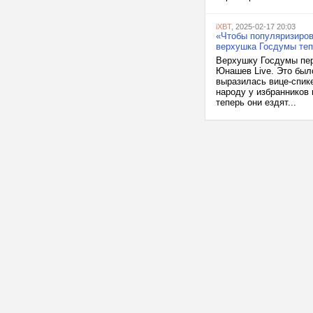
iXBT
, 2025-02-17 20:03
«Чтобы популяризиров
верхушка Госдумы тепе
Верхушку Госдумы пер
Юнашев Live. Это было
выразилась вице-спике
народу у избранников
теперь они ездят...