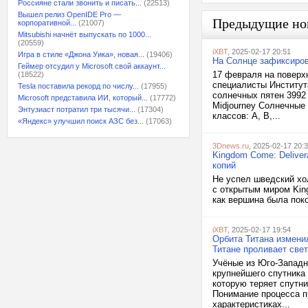
Россияне стали звонить и писать...
(22513)
Вышел релиз OpenIDE Pro —
Предыдущие но
корпоративной...
(21007)
Mitsubishi начнёт выпускать по 1000...
(20559)
iXBT
, 2025-02-17 20:51
Игра в стиле «Джона Уика», новая...
(19406)
На Солнце зафиксиро
Геймер отсудил у Microsoft свой аккаунт...
17 февраля на поверх
(18522)
специалисты Институт
Tesla поставила рекорд по числу...
(17955)
солнечных пятен 3992
Microsoft представила ИИ, который...
(17772)
Midjourney Солнечные
Энтузиаст потратил три тысячи...
(17304)
классов: A, B,...
«Яндекс» улучшил поиск АЗС без...
(17063)
3Dnews.ru
, 2025-02-17 20:
Kingdom Come: Delive
копий
Не успел шведский хо
с открытым миром King
как вершина была поко
iXBT
, 2025-02-17 19:54
Орбита Титана измени
Титане проливает свет
Учёные из Юго-Западн
крупнейшего спутника 
которую теряет спутн
Понимание процесса п
характеристиках...