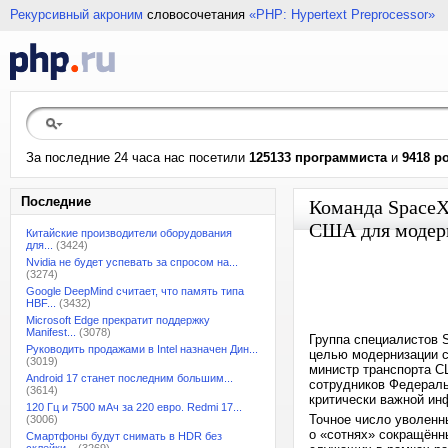
Рекурсивный акроним
словосочетания
«PHP: Hypertext Preprocessor»
За последние 24 часа нас посетили
125133 программиста
и
9418 р
Последние
Команда SpaceX
США для модер
Китайские производители оборудования
для...
(3424)
Nvidia не будет успевать за спросом на...
(3274)
Google DeepMind считает, что память типа
HBF...
(3432)
Microsoft Edge прекратит поддержку
Manifest...
(3078)
Группа специалистов 
Руководить продажами в Intel назначен Дин...
целью модернизации с
(3019)
министр транспорта С
Android 17 станет последним большим...
сотрудников Федераль
(3614)
критически важной и
120 Гц и 7500 мАч за 220 евро. Redmi 17...
Точное число уволенн
(3006)
о «сотнях» сокращённ
Смартфоны будут снимать в HDR без