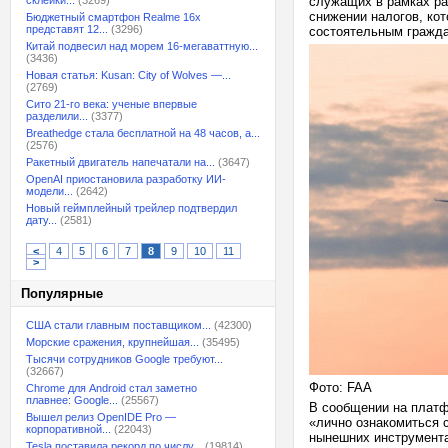
склейки...
(3269)
служащих в рамках ра
снижении налогов, кот
Бюджетный смартфон Realme 16x
представят 12...
(3296)
состоятельным гражд
Китай подвесил над морем 16-мегаваттную...
(3436)
Новая статья: Kusan: City of Wolves —...
(2769)
Сито 21-го века: ученые впервые
разделили...
(3377)
Breathedge стала бесплатной на 48 часов, а...
(2576)
Ракетный двигатель напечатали на...
(3647)
OpenAI приостановила разработку ИИ-
модели...
(2642)
Новый геймплейный трейлер подтвердил
дату...
(2581)
<
4
5
6
7
8
9
10
11
>
Популярные
США стали главным поставщиком...
(42300)
Морские сражения, крупнейшая...
(35495)
Тысячи сотрудников Google требуют...
(32667)
Фото: FAA
Chrome для Android стал заметно
плавнее: Google...
(25567)
В сообщении на платф
Вышел релиз OpenIDE Pro —
«лично ознакомиться с
корпоративной...
(22043)
нынешних инструмента
Tesla поставила рекорд по числу...
(19814)