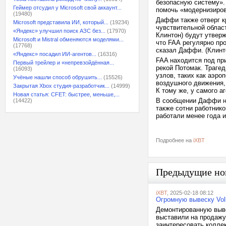
безопасную систему».
Геймер отсудил у Microsoft свой аккаунт...
помочь «модернизиров
(19480)
Даффи также отверг к
Microsoft представила ИИ, который...
(19234)
чувствительной облас
«Яндекс» улучшил поиск АЗС без...
(17970)
Клинтон) будут утверж
Microsoft и Mistral обменяются моделями...
что FAA регулярно про
(17768)
сказал Даффи. (Клинт
«Яндекс» посадил ИИ-агентов...
(16316)
FAA находится под пр
Первый трейлер и «непревзойдённая...
рекой Потомак. Траге
(16093)
узлов, таких как аэро
Учёные нашли способ обрушить...
(15526)
воздушного движения,
Закрытая Xbox студия-разработчик...
(14999)
К тому же, у самого а
Новая статья: CFET: быстрее, меньше,...
В сообщении Даффи не
(14422)
также сотни работнико
работали менее года 
Подробнее на
iXBT
Предыдущие но
iXBT
, 2025-02-18 08:12
Огромную вывеску Vol
Демонтированную выве
выставили на продажу,
заинтересовать коллек