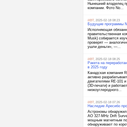
Нынешний владелец пр
компании. Фото No...
iXBT
, 2025-02-18 08:23
Будущие программы NA
Исполняющая обязанно
правительственная ко
Musk) собирается изу
проверят — аналогично
ушли деньги», —...
iXBT
, 2025-02-18 08:25
Ракета на переработан
в 2025 году
Канадская компания R
активно разрабатывае
двигателями RE-101 и
(3D-печати) и работаю
низкоуглеродного...
iXBT
, 2025-02-18 07:26
Наследие Аресибо про
Астрономы обнаружили
AO 327-MHz Drift Sur
мощным магнитным пол
обнаруживают по коро