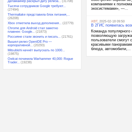
Датамайнер раскрыл дату релиза...
(31708)
компаниями к полном
Тысячи сотрудников Google требуют...
экосистемами», —...
(27494)
Thermaltake представила блок питания,...
(26208)
iXBT
, 2025-02-18 09:50
Xbox отметила выход дополнения...
(22779)
В 2ГИС появилась воз
Chrome для Android стал заметно
Команда популярного 
плавнее: Google...
(21873)
позволяющую загружать
Россияне стали звонить и писать...
(21761)
пользователи смогут 
Вышел релиз OpenIDE Pro —
красивыми панорамами
корпоративной...
(20293)
блюда, автомобили,...
Mitsubishi начнёт выпускать по 1000...
(19875)
Owlcat починила Warhammer 40,000: Rogue
Trader...
(19238)