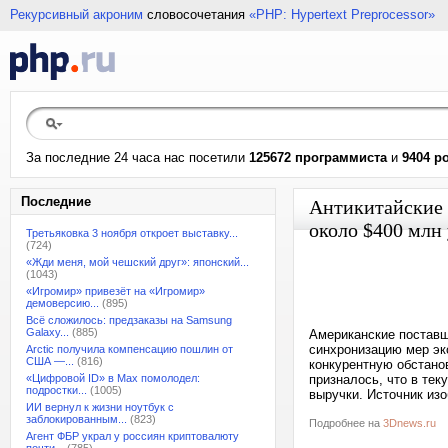
Рекурсивный акроним
словосочетания
«PHP: Hypertext Preprocessor»
За последние 24 часа нас посетили
125672 программиста
и
9404 р
Последние
Антикитайские 
около $400 млн
Третьяковка 3 ноября откроет выставку...
(724)
«Жди меня, мой чешский друг»: японский...
(1043)
«Игромир» привезёт на «Игромир»
демоверсию...
(895)
Всё сложилось: предзаказы на Samsung
Galaxy...
(885)
Американские поставщ
синхронизацию мер эк
Arctic получила компенсацию пошлин от
США —...
(816)
конкурентную обстанов
«Цифровой ID» в Max помолодел:
призналось, что в тек
подростки...
(1005)
выручки. Источник изо
ИИ вернул к жизни ноутбук с
заблокированным...
(823)
Подробнее на
3Dnews.ru
Агент ФБР украл у россиян криптовалюту