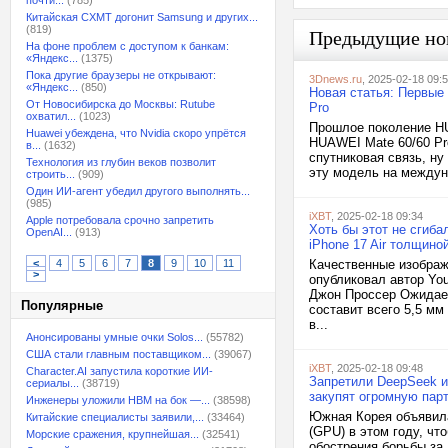
почти...
(785)
Китайская CXMT догонит Samsung и других...
(819)
Предыдущие но
На фоне проблем с доступом к банкам:
«Яндекс...
(1375)
Пока другие браузеры не открывают:
3Dnews.ru
, 2025-02-18 09:
«Яндекс...
(850)
Новая статья: Первые
От Новосибирска до Москвы: Rutube
Pro
охватил...
(1023)
Прошлое поколение HU
Huawei убеждена, что Nvidia скоро упрётся
HUAWEI Mate 60/60 Pr
в...
(1632)
спутниковая связь, н
Технология из глубин веков позволит
эту модель на междуна
строить...
(909)
Один ИИ-агент убедил другого выполнять...
(985)
iXBT
, 2025-02-18 09:34
Apple потребовала срочно запретить
Хоть бы этот не сгиб
OpenAI...
(913)
iPhone 17 Air толщино
<
4
5
6
7
8
9
10
11
Качественные изображе
>
опубликовал автор You
Джон Проссер Ожидает
Популярные
составит всего 5,5 м
в...
Анонсированы умные очки Solos...
(55782)
США стали главным поставщиком...
(39067)
iXBT
, 2025-02-18 09:48
Character.AI запустила короткие ИИ-
Запретили DeepSeek и
сериалы...
(38719)
закупят огромную па
Инженеры уложили HBM на бок —...
(38598)
Южная Корея объявила
Китайские специалисты заявили,...
(33464)
(GPU) в этом году, чт
Морские сражения, крупнейшая...
(32541)
обострения борьбы за