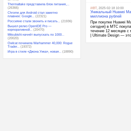
Thermaltake представила блок питания,...
(26366)
iXBT
, 2025-02-18 10:00
Уникальный Huawei Mat
Chrome для Android стал заметно
миллиона рублей
плавнее: Google...
(22321)
Россияне стали звонить и писать...
(21936)
При покупке Huawei Ma
Вышел релиз OpenIDE Pro —
сегодня) в МТС покуп
корпоративной...
(20470)
течение 12 месяцев с 
Mitsubishi начнёт выпускать по 1000...
| Ultimate Design — 
(20020)
Owlcat починила Warhammer 40,000: Rogue
Trader...
(19372)
Игра в стиле «Джона Уика», новая...
(18890)