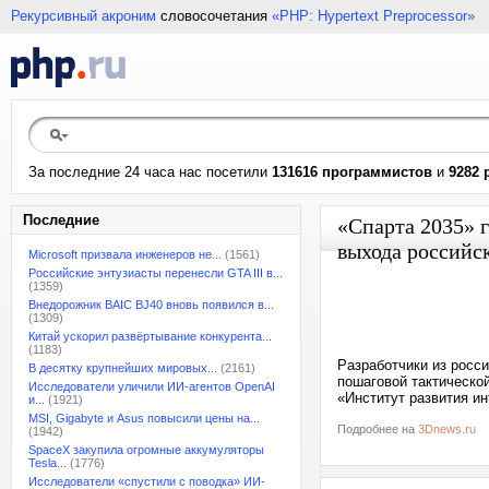
Рекурсивный акроним
словосочетания
«PHP: Hypertext Preprocessor»
За последние 24 часа нас посетили
131616 программистов
и
9282 
Последние
«Спарта 2035» г
выхода российс
Microsoft призвала инженеров не...
(1561)
Российские энтузиасты перенесли GTA III в...
(1359)
Внедорожник BAIC BJ40 вновь появился в...
(1309)
Китай ускорил развёртывание конкурента...
(1183)
Разработчики из росси
В десятку крупнейших мировых...
(2161)
пошаговой тактическо
Исследователи уличили ИИ-агентов OpenAI
«Институт развития ин
и...
(1921)
MSI, Gigabyte и Asus повысили цены на...
Подробнее на
3Dnews.ru
(1942)
SpaceX закупила огромные аккумуляторы
Tesla...
(1776)
Исследователи «спустили с поводка» ИИ-