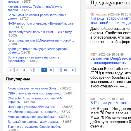
Предыдущие но
модели...
(1671)
Камень в огород Tesla: глава Waymo
заявил,...
(1238)
3Dnews.ru
, 2025-02-18 10:
Белый дом не станет раскрывать свою
Китайцы встроили опт
схему...
(1726)
квантовой связи, меди
NASA запустило операцию «Большой взрыв»
—...
(1411)
Дальнейшее развитие 
Doom запустили прямо в Paint — и к этому...
систем. Свойства све
(1803)
в оптоволокне, что за
Asus представила 26,5-дюймовый игровой...
прорыве в этой сфере
(1388)
Дефицит HBM4E вынудит Nvidia урезать
объём...
(1903)
iXBT
, 2025-02-18 09:48
Sony всерьёз намерена наполнить
Запретили DeepSeek и
экосистему...
(1393)
высокопроизводитель
Южная Корея объявила
<
3
4
5
6
7
8
9
10
>
(GPU) в этом году, чт
обострения борьбы за
Популярные
компаниями к полном
экосистемами», —...
Анонсированы умные очки Solos...
(56228)
США стали главным поставщиком...
(39491)
Character.AI запустила короткие ИИ-
iXBT
, 2025-02-18 10:00
сериалы...
(39080)
В России уже можно пр
Инженеры уложили HBM на бок —...
(38885)
«М.Видео – Эльдорадо
Китайские специалисты заявили,...
(33727)
Mate 70 Pro в версии 
Морские сражения, крупнейшая...
(32961)
Mate 70 Pro клиенты п
действует рассрочка 
Датамайнер раскрыл дату релиза...
(31958)
съемки...
Тысячи сотрудников Google требуют...
(27885)