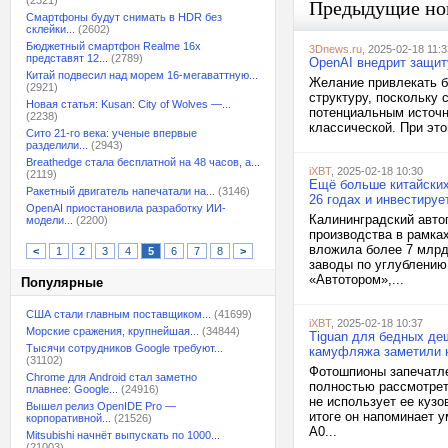
(2321)
Предыдущие но
Смартфоны будут снимать в HDR без
склейки...
(2602)
Бюджетный смартфон Realme 16x
3Dnews.ru
, 2025-02-18 11:3
представят 12...
(2789)
OpenAI внедрит защит
Китай подвесил над морем 16-мегаваттную...
Желание привлекать б
(2921)
структуру, поскольку 
Новая статья: Kusan: City of Wolves —...
потенциальным источн
(2238)
классической. При это
Сито 21-го века: ученые впервые
разделили...
(2943)
Breathedge стала бесплатной на 48 часов, а...
iXBT
, 2025-02-18 10:30
(2119)
Ещё больше китайских
Ракетный двигатель напечатали на...
(3146)
26 годах и инвестируе
OpenAI приостановила разработку ИИ-
Калининградский авто
модели...
(2200)
производства в рамках
вложила более 7 млрд
<
1
2
3
4
5
6
7
8
>
заводы по углублению
«Автотором»,...
Популярные
США стали главным поставщиком...
(41699)
iXBT
, 2025-02-18 10:37
Морские сражения, крупнейшая...
(34844)
Tiguan для бедных де
Тысячи сотрудников Google требуют...
камуфляжа заметили н
(31102)
Фотошпионы запечатле
Chrome для Android стал заметно
полностью рассмотрет
плавнее: Google...
(24916)
не использует ее куз
Вышел релиз OpenIDE Pro —
итоге он напоминает 
корпоративной...
(21526)
A0...
Mitsubishi начнёт выпускать по 1000...
(21003)