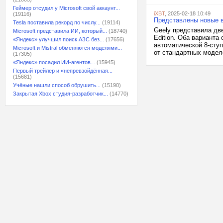
Геймер отсудил у Microsoft свой аккаунт...
iXBT
, 2025-02-18 10:49
(19116)
Представлены новые в
Tesla поставила рекорд по числу...
(19114)
Geely представила дв
Microsoft представила ИИ, который...
(18740)
Edition. Оба вариант
«Яндекс» улучшил поиск АЗС без...
(17656)
автоматической 8-ступ
Microsoft и Mistral обменяются моделями...
от стандартных моделе
(17305)
«Яндекс» посадил ИИ-агентов...
(15945)
Первый трейлер и «непревзойдённая...
(15681)
Учёные нашли способ обрушить...
(15190)
Закрытая Xbox студия-разработчик...
(14770)