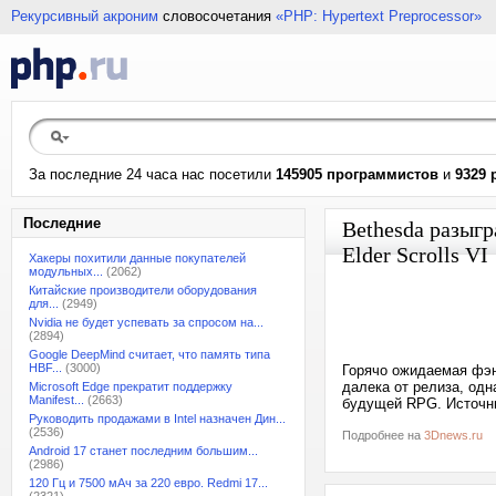
Рекурсивный акроним
словосочетания
«PHP: Hypertext Preprocessor»
За последние 24 часа нас посетили
145905 программистов
и
9329 
Последние
Bethesda разыгр
Elder Scrolls VI
Хакеры похитили данные покупателей
модульных...
(2062)
Китайские производители оборудования
для...
(2949)
Nvidia не будет успевать за спросом на...
(2894)
Google DeepMind считает, что память типа
HBF...
(3000)
Горячо ожидаемая фэнт
далека от релиза, од
Microsoft Edge прекратит поддержку
Manifest...
(2663)
будущей RPG. Источни
Руководить продажами в Intel назначен Дин...
(2536)
Подробнее на
3Dnews.ru
Android 17 станет последним большим...
(2986)
120 Гц и 7500 мАч за 220 евро. Redmi 17...